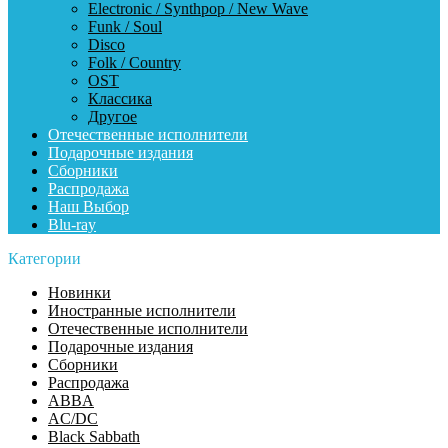
Electronic / Synthpop / New Wave
Funk / Soul
Disco
Folk / Country
OST
Классика
Другое
Отечественные исполнители
Подарочные издания
Сборники
Распродажа
Наш Выбор
Blu-ray
Категории
Новинки
Иностранные исполнители
Отечественные исполнители
Подарочные издания
Сборники
Распродажа
ABBA
AC/DC
Black Sabbath