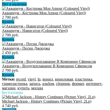
Нет в наличии
Аквариум - Кострома Mon Amour (Coloured Vinyl)
2 700 руб.
Купить
Аквариум - Навигатор (Coloured Vinyl)
2 700 руб.
Купить
Аквариум - Песни Джорджа
2 450 руб.
Купить
Аквариум - Воздухоплавание В Компании Сфинксов
2 700 руб.
Купить
Метки:
record
,
vinyl
,
lp
,
винил
,
виниловая
,
пластинка
,
грампластинка
,
запись
,
альбом
,
сборник
,
формат
,
интернет-
магазин
,
купить
,
москва
Бестселлеры
Michael Jackson - History Continues (Picture Vinyl, 2Lp)
4 740 руб.