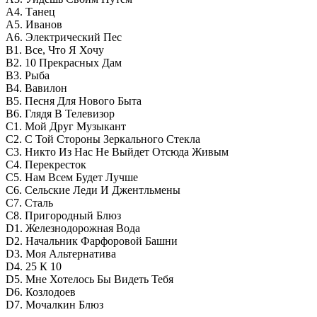
А4. Танец
А5. Иванов
А6. Электрический Пес
В1. Все, Что Я Хочу
В2. 10 Прекрасных Дам
В3. Рыба
В4. Вавилон
В5. Песня Для Нового Быта
В6. Глядя В Телевизор
С1. Мой Друг Музыкант
С2. С Той Стороны Зеркального Стекла
С3. Никто Из Нас Не Выйдет Отсюда Живым
С4. Перекресток
С5. Нам Всем Будет Лучше
С6. Сельские Леди И Джентльмены
С7. Сталь
С8. Пригородный Блюз
D1. Железнодорожная Вода
D2. Начальник Фарфоровой Башни
D3. Моя Альтернатива
D4. 25 К 10
D5. Мне Хотелось Бы Видеть Тебя
D6. Козлодоев
D7. Мочалкин Блюз