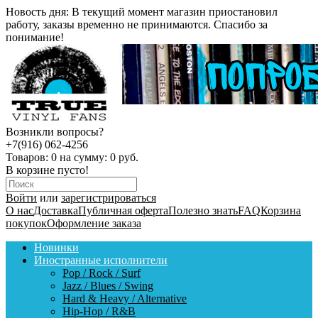
Новость дня:
В текущий момент магазин приостановил
работу, заказы временно не принимаются. Спасибо за
понимание!
Возникли вопросы?
+7(916) 062-4256
Товаров:
0
на сумму:
0 руб.
В корзине пусто!
Войти
или
зарегистрироваться
О нас
Доставка
Публичная оферта
Полезно знать
FAQ
Корзина
покупок
Оформление заказа
Новинки
Иностранные исполнители
Pop / Rock / Surf
Jazz / Blues / Swing
Hard & Heavy / Alternative
Hip-Hop / R&B