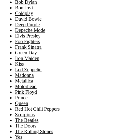
Bob Dylan
Bon Jovi
Coldplay
David Bowie
Deep Purple
Depeche Mode
Elvis Presley
Foo Fighters
Frank Sinatra
Green Day
Iron Maiden
Kiss
Led Zeppelin
Madonna
Metallica
Motorhead
Pink Floyd
Prince
Queen
Red Hot Chili Peppers
Scorpions
The Beatles
The Doors
The Rolling Stones
Yes