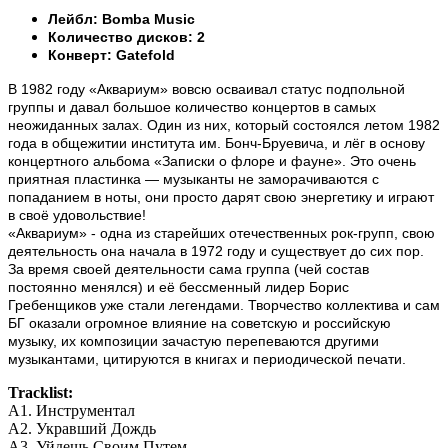
Лейбл: Bomba Music
Количество дисков: 2
Конверт: Gatefold
В 1982 году «Аквариум» вовсю осваивал статус подпольной
группы и давал большое количество концертов в самых
неожиданных залах. Один из них, который состоялся летом 1982
года в общежитии института им. Бонч-Бруевича, и лёг в основу
концертного альбома «Записки о флоре и фауне». Это очень
приятная пластинка — музыканты не заморачиваются с
попаданием в ноты, они просто дарят свою энергетику и играют
в своё удовольствие!
«Аквариум» - одна из старейших отечественных рок-групп, свою
деятельность она начала в 1972 году и существует до сих пор.
За время своей деятельности сама группа (чей состав
постоянно менялся) и её бессменный лидер Борис
Гребенщиков уже стали легендами. Творчество коллектива и сам
БГ оказали огромное влияние на советскую и российскую
музыку, их композиции зачастую перепеваются другими
музыкантами, цитируются в книгах и периодической печати.
Tracklist:
A1. Инструментал
А2. Укравший Дождь
А3. Уйдешь Своим Путем