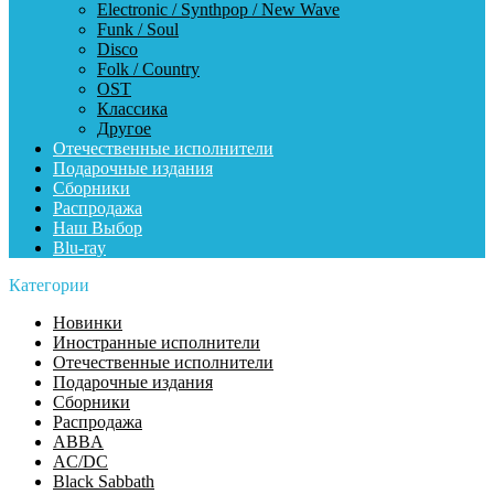
Electronic / Synthpop / New Wave
Funk / Soul
Disco
Folk / Country
OST
Классика
Другое
Отечественные исполнители
Подарочные издания
Сборники
Распродажа
Наш Выбор
Blu-ray
Категории
Новинки
Иностранные исполнители
Отечественные исполнители
Подарочные издания
Сборники
Распродажа
ABBA
AC/DC
Black Sabbath