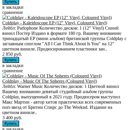
в закладки
сравнение
Coldplay - Kaleidoscope EP (12" Vinyl, Coloured Vinyl)
Лейбл: Parlophone Количество дисков: 1 (12" Vinyl) Синий
винил Постер Издано в формате 180 гр. Вашему вниманию
тринадцатый EP (мини альбом) британской группы Coldplay c
заглавным синглом "All I Can Think About Is You" на 12"
цветном виниле. Продюсированием пластинки зан..
2 850 руб.
в закладки
сравнение
Coldplay - Music Of The Spheres (Coloured Vinyl)
Лейбл: Warner Music Количество дисков: 1 Цветной винил
Вашему вниманию девятый студийный альбом группы
Coldplay, выпущенный в 2021 году. Продюсером выступил
Макс Мартин - автор хитов практически всех современных
поп-звезд от Бритни Спирс до The Weeknd. Издание на
цветном виниле..
3 400 руб.
в закладки