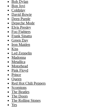
Bob Dylan
Bon Jovi
Coldplay
David Bowie
Deep Purple
Depeche Mode
Elvis Presley
Foo Fighters
Frank Sinatra
Green Day
Iron Maiden
Kiss
Led Zeppelin
Madonna
Metallica
Motorhead
Pink Floyd
Prince
Queen
Red Hot Chili Peppers
Scorpions
The Beatles
The Doors
The Rolling Stones
Yes