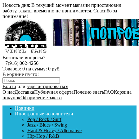
Новость дня:
В текущий момент магазин приостановил
работу, заказы временно не принимаются. Спасибо за
понимание!
Возникли вопросы?
+7(916) 062-4256
Товаров:
0
на сумму:
0 руб.
В корзине пусто!
Войти
или
зарегистрироваться
О нас
Доставка
Публичная оферта
Полезно знать
FAQ
Корзина
покупок
Оформление заказа
Новинки
Иностранные исполнители
Pop / Rock / Surf
Jazz / Blues / Swing
Hard & Heavy / Alternative
Hip-Hop / R&B