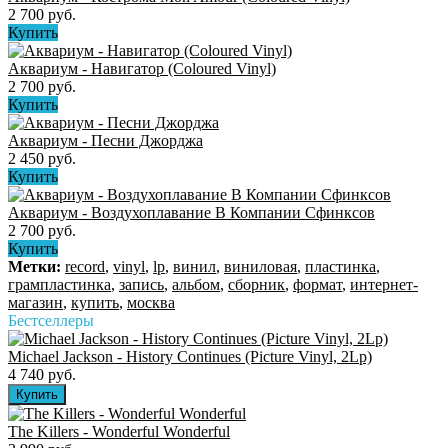
2 700 руб.
Купить
Аквариум - Навигатор (Coloured Vinyl)
2 700 руб.
Купить
Аквариум - Песни Джорджа
2 450 руб.
Купить
Аквариум - Воздухоплавание В Компании Сфинксов
2 700 руб.
Купить
Метки:
record
,
vinyl
,
lp
,
винил
,
виниловая
,
пластинка
,
грампластинка
,
запись
,
альбом
,
сборник
,
формат
,
интернет-
магазин
,
купить
,
москва
Бестселлеры
Michael Jackson - History Continues (Picture Vinyl, 2Lp)
4 740 руб.
The Killers ‎- Wonderful Wonderful