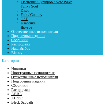
Electronic / Synthpop / New Wave
Funk / Soul
Disco
Folk / Country
OST
Классика
Другое
Отечественные исполнители
Подарочные издания
Сборники
Распродажа
Наш Выбор
Blu-ray
Категории
Новинки
Иностранные исполнители
Отечественные исполнители
Подарочные издания
Сборники
Распродажа
ABBA
AC/DC
Black Sabbath