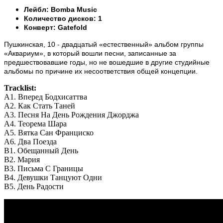
Лейбл: Bomba Music
Количество дисков: 1
Конверт: Gatefold
Пушкинская, 10 - двадцатый «естественный» альбом группы
«Аквариум», в который вошли песни, записанные за
предшествовавшие годы, но не вошедшие в другие студийные
альбомы по причине их несоответствия общей концепции.
Tracklist:
A1. Вперед Бодхисаттва
A2. Как Стать Таней
A3. Песня На День Рождения Джорджа
A4. Теорема Шара
A5. Вятка Сан Франциско
A6. Два Поезда
B1. Обещанный День
B2. Мария
B3. Письма С Границы
B4. Девушки Танцуют Одни
B5. День Радости