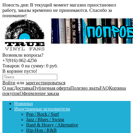
Новость дня:
В текущий момент магазин приостановил
работу, заказы временно не принимаются. Спасибо за
понимание!
Возникли вопросы?
+7(916) 062-4256
Товаров:
0
на сумму:
0 руб.
В корзине пусто!
Войти
или
зарегистрироваться
О нас
Доставка
Публичная оферта
Полезно знать
FAQ
Корзина
покупок
Оформление заказа
Новинки
Иностранные исполнители
Pop / Rock / Surf
Jazz / Blues / Swing
Hard & Heavy / Alternative
Hip-Hop / R&B