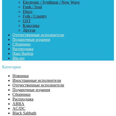
Electronic / Synthpop / New Wave
Funk / Soul
Disco
Folk / Country
OST
Классика
Другое
Отечественные исполнители
Подарочные издания
Сборники
Распродажа
Наш Выбор
Blu-ray
Категории
Новинки
Иностранные исполнители
Отечественные исполнители
Подарочные издания
Сборники
Распродажа
ABBA
AC/DC
Black Sabbath