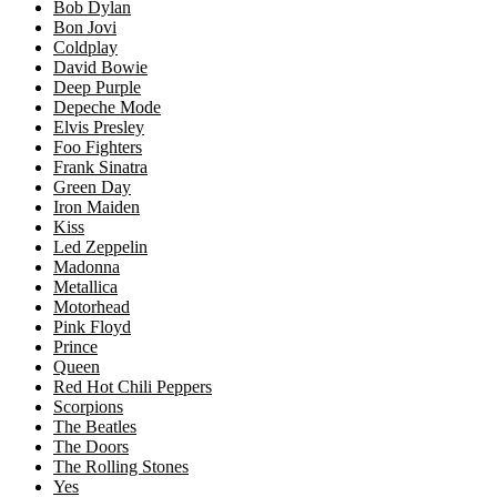
Bob Dylan
Bon Jovi
Coldplay
David Bowie
Deep Purple
Depeche Mode
Elvis Presley
Foo Fighters
Frank Sinatra
Green Day
Iron Maiden
Kiss
Led Zeppelin
Madonna
Metallica
Motorhead
Pink Floyd
Prince
Queen
Red Hot Chili Peppers
Scorpions
The Beatles
The Doors
The Rolling Stones
Yes