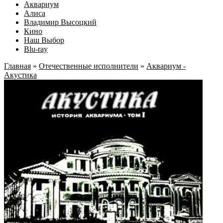
Аквариум
Алиса
Владимир Высоцкий
Кино
Наш Выбор
Blu-ray
Главная
»
Отечественные исполнители
»
Аквариум -
Акустика