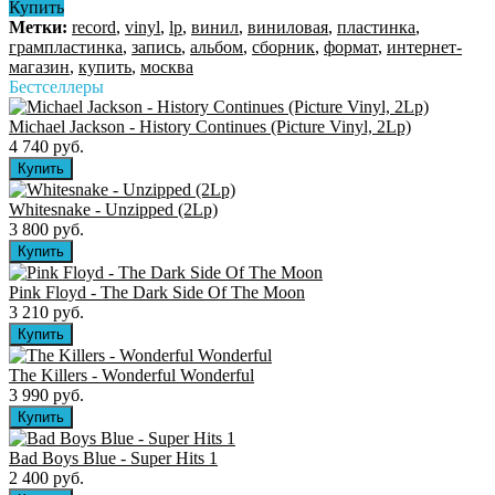
Купить
Метки:
record
,
vinyl
,
lp
,
винил
,
виниловая
,
пластинка
,
грампластинка
,
запись
,
альбом
,
сборник
,
формат
,
интернет-
магазин
,
купить
,
москва
Бестселлеры
Michael Jackson - History Continues (Picture Vinyl, 2Lp)
4 740 руб.
Whitesnake - Unzipped (2Lp)
3 800 руб.
Pink Floyd - The Dark Side Of The Moon
3 210 руб.
The Killers ‎- Wonderful Wonderful
3 990 руб.
Bad Boys Blue - Super Hits 1
2 400 руб.