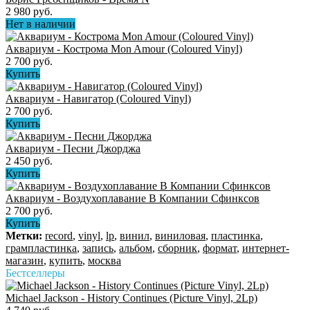
2 980 руб.
Нет в наличии
Аквариум - Кострома Mon Amour (Coloured Vinyl)
2 700 руб.
Купить
Аквариум - Навигатор (Coloured Vinyl)
2 700 руб.
Купить
Аквариум - Песни Джорджа
2 450 руб.
Купить
Аквариум - Воздухоплавание В Компании Сфинксов
2 700 руб.
Купить
Метки:
record
,
vinyl
,
lp
,
винил
,
виниловая
,
пластинка
,
грампластинка
,
запись
,
альбом
,
сборник
,
формат
,
интернет-
магазин
,
купить
,
москва
Бестселлеры
Michael Jackson - History Continues (Picture Vinyl, 2Lp)