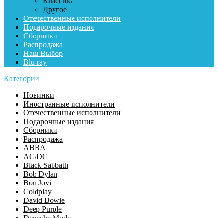
Классика
Другое
Отечественные исполнители
Подарочные издания
Сборники
Распродажа
Наш Выбор
Blu-ray
Категории
Новинки
Иностранные исполнители
Отечественные исполнители
Подарочные издания
Сборники
Распродажа
ABBA
AC/DC
Black Sabbath
Bob Dylan
Bon Jovi
Coldplay
David Bowie
Deep Purple
Depeche Mode