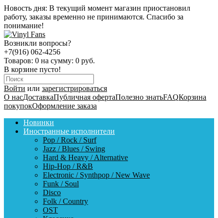
Новость дня:
В текущий момент магазин приостановил
работу, заказы временно не принимаются. Спасибо за
понимание!
Возникли вопросы?
+7(916) 062-4256
Товаров:
0
на сумму:
0 руб.
В корзине пусто!
Войти
или
зарегистрироваться
О нас
Доставка
Публичная оферта
Полезно знать
FAQ
Корзина
покупок
Оформление заказа
Новинки
Иностранные исполнители
Pop / Rock / Surf
Jazz / Blues / Swing
Hard & Heavy / Alternative
Hip-Hop / R&B
Electronic / Synthpop / New Wave
Funk / Soul
Disco
Folk / Country
OST