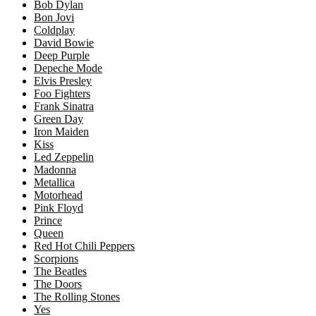
Bob Dylan
Bon Jovi
Coldplay
David Bowie
Deep Purple
Depeche Mode
Elvis Presley
Foo Fighters
Frank Sinatra
Green Day
Iron Maiden
Kiss
Led Zeppelin
Madonna
Metallica
Motorhead
Pink Floyd
Prince
Queen
Red Hot Chili Peppers
Scorpions
The Beatles
The Doors
The Rolling Stones
Yes