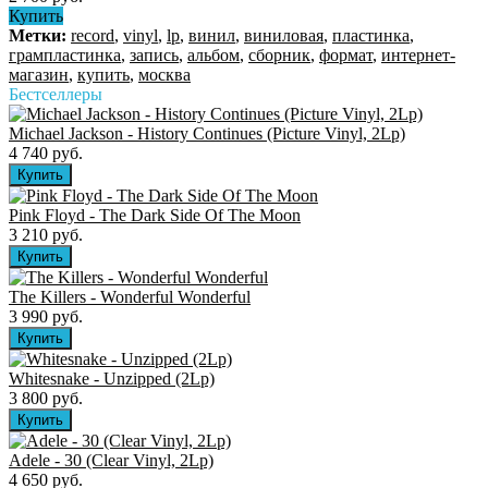
Купить
Метки:
record
,
vinyl
,
lp
,
винил
,
виниловая
,
пластинка
,
грампластинка
,
запись
,
альбом
,
сборник
,
формат
,
интернет-
магазин
,
купить
,
москва
Бестселлеры
Michael Jackson - History Continues (Picture Vinyl, 2Lp)
4 740 руб.
Pink Floyd - The Dark Side Of The Moon
3 210 руб.
The Killers ‎- Wonderful Wonderful
3 990 руб.
Whitesnake - Unzipped (2Lp)
3 800 руб.
Adele - 30 (Clear Vinyl, 2Lp)
4 650 руб.