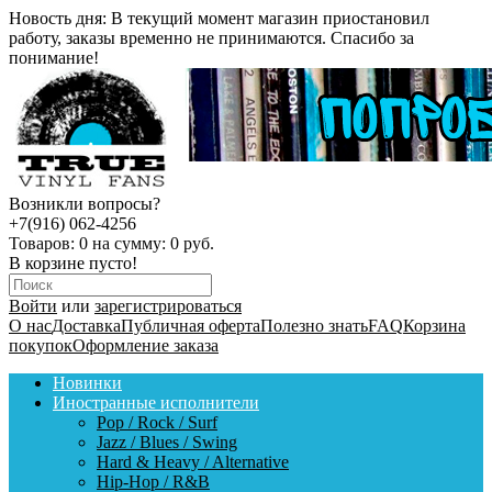
Новость дня:
В текущий момент магазин приостановил
работу, заказы временно не принимаются. Спасибо за
понимание!
Возникли вопросы?
+7(916) 062-4256
Товаров:
0
на сумму:
0 руб.
В корзине пусто!
Войти
или
зарегистрироваться
О нас
Доставка
Публичная оферта
Полезно знать
FAQ
Корзина
покупок
Оформление заказа
Новинки
Иностранные исполнители
Pop / Rock / Surf
Jazz / Blues / Swing
Hard & Heavy / Alternative
Hip-Hop / R&B