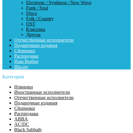
Electronic / Synthpop / New Wave
Funk / Soul
Disco
Folk / Country
OST
Классика
Другое
Отечественные исполнители
Подарочные издания
Сборники
Распродажа
Наш Выбор
Blu-ray
Категории
Новинки
Иностранные исполнители
Отечественные исполнители
Подарочные издания
Сборники
Распродажа
ABBA
AC/DC
Black Sabbath