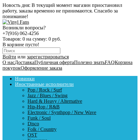
Новость дня:
В текущий момент магазин приостановил
работу, заказы временно не принимаются. Спасибо за
понимание!
Возникли вопросы?
+7(916) 062-4256
Товаров:
0
на сумму:
0 руб.
В корзине пусто!
Войти
или
зарегистрироваться
О нас
Доставка
Публичная оферта
Полезно знать
FAQ
Корзина
покупок
Оформление заказа
Новинки
Иностранные исполнители
Pop / Rock / Surf
Jazz / Blues / Swing
Hard & Heavy / Alternative
Hip-Hop / R&B
Electronic / Synthpop / New Wave
Funk / Soul
Disco
Folk / Country
OST