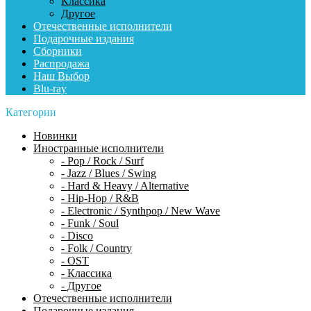
Классика
Другое
Отечественные исполнители
Подарочные издания
Сборники
Распродажа
Наш Выбор
Blu-ray
Категории
Новинки
Иностранные исполнители
- Pop / Rock / Surf
- Jazz / Blues / Swing
- Hard & Heavy / Alternative
- Hip-Hop / R&B
- Electronic / Synthpop / New Wave
- Funk / Soul
- Disco
- Folk / Country
- OST
- Классика
- Другое
Отечественные исполнители
Подарочные издания