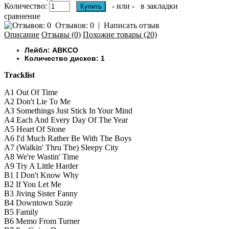
Количество:
- или -
в закладки
сравнение
Отзывов: 0
|
Написать отзыв
Описание
Отзывы (0)
Похожие товары (20)
Лейбл: ABKCO ‎
Количество дисков: 1
Tracklist
A1
Out Of Time
A2
Don't Lie To Me
A3
Somethings Just Stick In Your Mind
A4
Each And Every Day Of The Year
A5
Heart Of Stone
A6
I'd Much Rather Be With The Boys
A7
(Walkin' Thru The) Sleepy City
A8
We're Wastin' Time
A9
Try A Little Harder
B1
I Don't Know Why
B2
If You Let Me
B3
Jiving Sister Fanny
B4
Downtown Suzie
B5
Family
B6
Memo From Turner