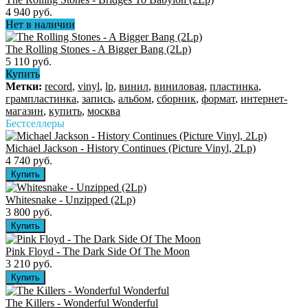
4 940 руб.
Нет в наличии
The Rolling Stones - A Bigger Bang (2Lp)
5 110 руб.
Купить
Метки:
record
,
vinyl
,
lp
,
винил
,
виниловая
,
пластинка
,
грампластинка
,
запись
,
альбом
,
сборник
,
формат
,
интернет-
магазин
,
купить
,
москва
Бестселлеры
Michael Jackson - History Continues (Picture Vinyl, 2Lp)
4 740 руб.
Whitesnake - Unzipped (2Lp)
3 800 руб.
Pink Floyd - The Dark Side Of The Moon
3 210 руб.
The Killers ‎- Wonderful Wonderful