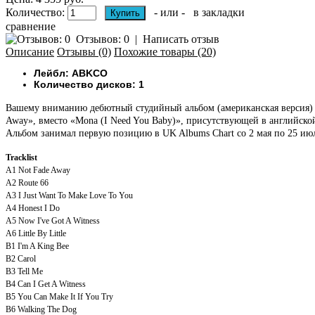
Количество:
- или -
в закладки
сравнение
Отзывов: 0
|
Написать отзыв
Описание
Отзывы (0)
Похожие товары (20)
Лейбл: ABKCO ‎
Количество дисков: 1
Вашему вниманию дебютный студийный альбом (американская версия) бр
Away», вместо «Mona (I Need You Baby)», присутствующей в английско
Альбом занимал первую позицию в UK Albums Chart со 2 мая по 25 июля
Tracklist
A1
Not Fade Away
A2
Route 66
A3
I Just Want To Make Love To You
A4
Honest I Do
A5
Now I've Got A Witness
A6
Little By Little
B1
I'm A King Bee
B2
Carol
B3
Tell Me
B4
Can I Get A Witness
B5
You Can Make It If You Try
B6
Walking The Dog