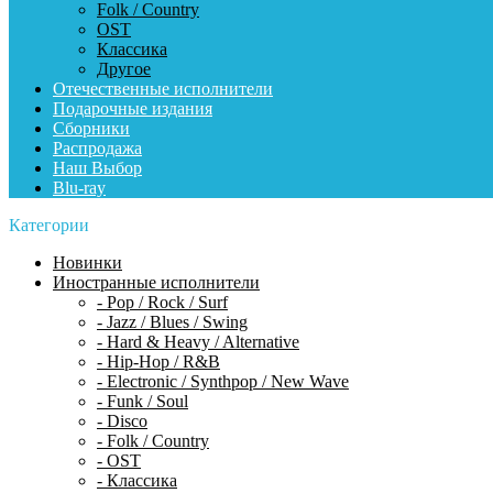
Folk / Country
OST
Классика
Другое
Отечественные исполнители
Подарочные издания
Сборники
Распродажа
Наш Выбор
Blu-ray
Категории
Новинки
Иностранные исполнители
- Pop / Rock / Surf
- Jazz / Blues / Swing
- Hard & Heavy / Alternative
- Hip-Hop / R&B
- Electronic / Synthpop / New Wave
- Funk / Soul
- Disco
- Folk / Country
- OST
- Классика