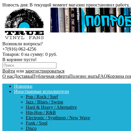
Новость дня:
В текущий момент магазин приостановил работу, 
Возникли вопросы?
+7(916) 062-4256
Товаров:
0
на сумму:
0 руб.
В корзине пусто!
Войти
или
зарегистрироваться
О нас
Доставка
Публичная оферта
Полезно знать
FAQ
Корзина по
Новинки
Иностранные исполнители
Pop / Rock / Surf
Jazz / Blues / Swing
Hard & Heavy / Alternative
Hip-Hop / R&B
Electronic / Synthpop / New Wave
Funk / Soul
Disco