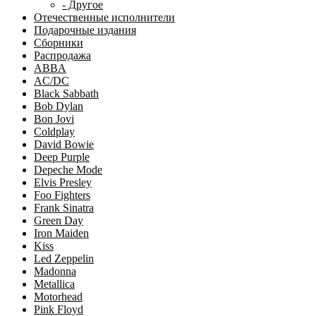
- Другое
Отечественные исполнители
Подарочные издания
Сборники
Распродажа
ABBA
AC/DC
Black Sabbath
Bob Dylan
Bon Jovi
Coldplay
David Bowie
Deep Purple
Depeche Mode
Elvis Presley
Foo Fighters
Frank Sinatra
Green Day
Iron Maiden
Kiss
Led Zeppelin
Madonna
Metallica
Motorhead
Pink Floyd