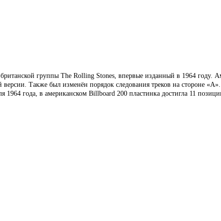
итанской группы The Rolling Stones, впервые изданный в 1964 году. Ам
й версии. Также был изменён порядок следования треков на стороне «А».
 1964 года, в американском Billboard 200 пластинка достигла 11 позици