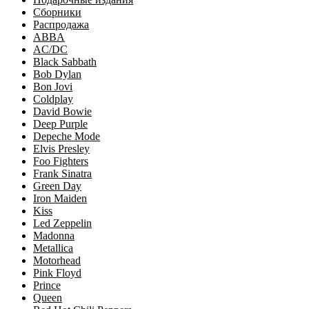
Сборники
Распродажа
ABBA
AC/DC
Black Sabbath
Bob Dylan
Bon Jovi
Coldplay
David Bowie
Deep Purple
Depeche Mode
Elvis Presley
Foo Fighters
Frank Sinatra
Green Day
Iron Maiden
Kiss
Led Zeppelin
Madonna
Metallica
Motorhead
Pink Floyd
Prince
Queen