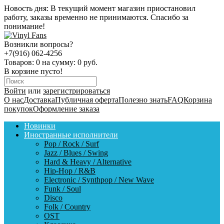
Новость дня:
В текущий момент магазин приостановил
работу, заказы временно не принимаются. Спасибо за
понимание!
Возникли вопросы?
+7(916) 062-4256
Товаров:
0
на сумму:
0 руб.
В корзине пусто!
Войти
или
зарегистрироваться
О нас
Доставка
Публичная оферта
Полезно знать
FAQ
Корзина
покупок
Оформление заказа
Новинки
Иностранные исполнители
Pop / Rock / Surf
Jazz / Blues / Swing
Hard & Heavy / Alternative
Hip-Hop / R&B
Electronic / Synthpop / New Wave
Funk / Soul
Disco
Folk / Country
OST