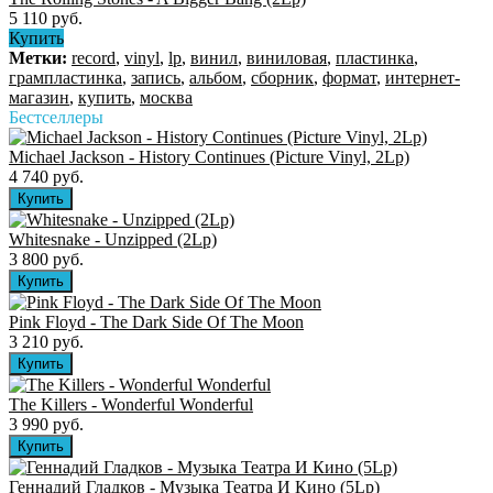
5 110 руб.
Купить
Метки:
record
,
vinyl
,
lp
,
винил
,
виниловая
,
пластинка
,
грампластинка
,
запись
,
альбом
,
сборник
,
формат
,
интернет-
магазин
,
купить
,
москва
Бестселлеры
Michael Jackson - History Continues (Picture Vinyl, 2Lp)
4 740 руб.
Whitesnake - Unzipped (2Lp)
3 800 руб.
Pink Floyd - The Dark Side Of The Moon
3 210 руб.
The Killers ‎- Wonderful Wonderful
3 990 руб.
Геннадий Гладков - Музыка Театра И Кино (5Lp)