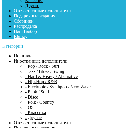
Классика
Другое
Отечественные исполнители
Подарочные издания
Сборники
Распродажа
Наш Выбор
Blu-ray
Категории
Новинки
Иностранные исполнители
- Pop / Rock / Surf
- Jazz / Blues / Swing
- Hard & Heavy / Alternative
- Hip-Hop / R&B
- Electronic / Synthpop / New Wave
- Funk / Soul
- Disco
- Folk / Country
- OST
- Классика
- Другое
Отечественные исполнители
Подарочные издания