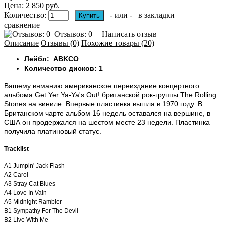
Цена: 2 850 руб.
Количество:
- или -
в закладки
сравнение
Отзывов: 0
|
Написать отзыв
Описание
Отзывы (0)
Похожие товары (20)
Лейбл: ABKCO
Количество дисков: 1
Вашему внманию американское переиздание концертного
альбома Get Yer Ya-Ya's Out! британской рок-группы The Rolling
Stones на виниле. Впервые пластинка вышла в 1970 году. В
Британском чарте альбом 16 недель оставался на вершине, в
США он продержался на шестом месте 23 недели. Пластинка
получила платиновый статус.
Tracklist
A1
Jumpin' Jack Flash
A2
Carol
A3
Stray Cat Blues
A4
Love In Vain
A5
Midnight Rambler
B1
Sympathy For The Devil
B2
Live With Me