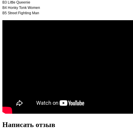
B3
Little Queenie
B4
Honky Tonk Women
B5
Street Fighting Man
Написать отзыв