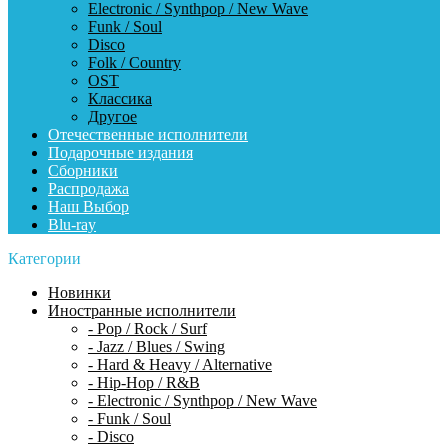
Electronic / Synthpop / New Wave
Funk / Soul
Disco
Folk / Country
OST
Классика
Другое
Отечественные исполнители
Подарочные издания
Сборники
Распродажа
Наш Выбор
Blu-ray
Категории
Новинки
Иностранные исполнители
- Pop / Rock / Surf
- Jazz / Blues / Swing
- Hard & Heavy / Alternative
- Hip-Hop / R&B
- Electronic / Synthpop / New Wave
- Funk / Soul
- Disco