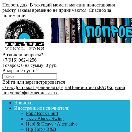
Новость дня:
В текущий момент магазин приостановил
работу, заказы временно не принимаются. Спасибо за
понимание!
Возникли вопросы?
+7(916) 062-4256
Товаров:
0
на сумму:
0 руб.
В корзине пусто!
Войти
или
зарегистрироваться
О нас
Доставка
Публичная оферта
Полезно знать
FAQ
Корзина
покупок
Оформление заказа
Новинки
Иностранные исполнители
Pop / Rock / Surf
Jazz / Blues / Swing
Hard & Heavy / Alternative
Hip-Hop / R&B