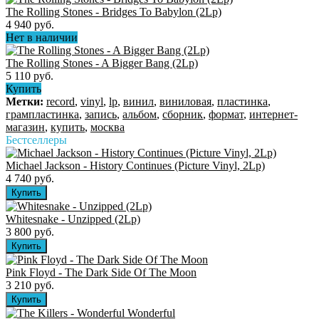
The Rolling Stones - Bridges To Babylon (2Lp)
4 940 руб.
Нет в наличии
The Rolling Stones - A Bigger Bang (2Lp)
5 110 руб.
Купить
Метки:
record
,
vinyl
,
lp
,
винил
,
виниловая
,
пластинка
,
грампластинка
,
запись
,
альбом
,
сборник
,
формат
,
интернет-
магазин
,
купить
,
москва
Бестселлеры
Michael Jackson - History Continues (Picture Vinyl, 2Lp)
4 740 руб.
Whitesnake - Unzipped (2Lp)
3 800 руб.
Pink Floyd - The Dark Side Of The Moon
3 210 руб.