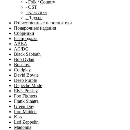
- Folk / Country
- OST
- Классика
- Другое
Отечественные исполнители
Подарочные издания
Сборники
Распродажа
ABBA
AC/DC
Black Sabbath
Bob Dylan
Bon Jovi
Coldplay
David Bowie
Deep Purple
Depeche Mode
Elvis Presley
Foo Fighters
Frank Sinatra
Green Day
Iron Maiden
Kiss
Led Zeppelin
Madonna