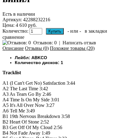
Есть в наличии
Артикул:
42288232216
Цена: 4 610 руб.
Количество:
- или -
в закладки
сравнение
Отзывов: 0
|
Написать отзыв
Описание
Отзывы (0)
Похожие товары (20)
Лейбл: ABKCO ‎
Количество дисков: 1
Tracklist
A1
(I Can't Get No) Satisfaction
3:44
A2
The Last Time
3:42
A3
As Tears Go By
2:46
A4
Time Is On My Side
3:01
A5
It's All Over Now
3:27
A6
Tell Me
3:49
B1
19th Nervous Breakdown
3:58
B2
Heart Of Stone
2:52
B3
Get Off Of My Cloud
2:56
B4
Not Fade Away
1:49