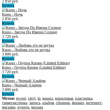
2 850 руб.
Купить
Кино ‎- Ночь
2 850 руб.
Купить
Кино - Звезда По Имени Солнце
3 720 руб.
Купить
Кино - Любовь это не шутка
3 800 руб.
Купить
Кино - Группа Крови (Limited Edition)
3 720 руб.
Купить
Кино - Черный Альбом
3 800 руб.
Купить
Метки:
record
,
vinyl
,
lp
,
винил
,
виниловая
,
пластинка
,
грампластинка
,
запись
,
альбом
,
сборник
,
формат
,
интернет-
магазин
,
купить
,
москва