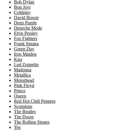
Bob Dylan
Bon Jovi
Coldplay
David Bowie
Deep Purple
Depeche Mode
Elvis Presley
Foo Fighters
Frank Sinatra
Green Day
Iron Maiden
Kiss
Led Zeppelin
Madonna
Metallica
Motorhead
Pink Floyd
Prince
Queen
Red Hot Chili Peppers
Scorpions
The Beatles
The Doors
The Rolling Stones
Yes