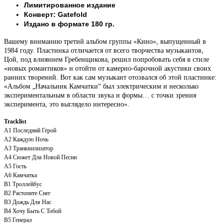
Лимитированное издание
Конверт: Gatefold
Издано в формате 180 гр.
Вашему вниманию третий альбом группы «Кино», выпущенный в
1984 году. Пластинка отличается от всего творчества музыкантов,
Цой, под влиянием Гребенщикова, решил попробовать себя в стиле
«новых романтиков» и отойти от камерно-барочной акустики своих
ранних творений. Вот как сам музыкант отозвался об этой пластинке:
«Альбом „Начальник Камчатки“ был электрическим и несколько
экспериментальным в области звука и формы… с точки зрения
эксперимента, это выглядело интересно».
Tracklist
A1
Последний Герой
A2
Каждую Ночь
A3
Транквилизатор
A4
Сюжет Для Новой Песни
A5
Гость
A6
Камчатка
B1
Троллейбус
B2
Растопите Снег
B3
Дождь Для Нас
B4
Хочу Быть С Тобой
B5
Генерал