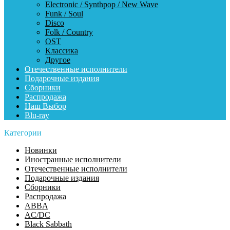
Electronic / Synthpop / New Wave
Funk / Soul
Disco
Folk / Country
OST
Классика
Другое
Отечественные исполнители
Подарочные издания
Сборники
Распродажа
Наш Выбор
Blu-ray
Категории
Новинки
Иностранные исполнители
Отечественные исполнители
Подарочные издания
Сборники
Распродажа
ABBA
AC/DC
Black Sabbath