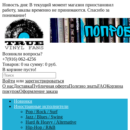
Новость дня:
В текущий момент магазин приостановил
работу, заказы временно не принимаются. Спасибо за
понимание!
Возникли вопросы?
+7(916) 062-4256
Товаров:
0
на сумму:
0 руб.
В корзине пусто!
Войти
или
зарегистрироваться
О нас
Доставка
Публичная оферта
Полезно знать
FAQ
Корзина
покупок
Оформление заказа
Новинки
Иностранные исполнители
Pop / Rock / Surf
Jazz / Blues / Swing
Hard & Heavy / Alternative
Hip-Hop / R&B