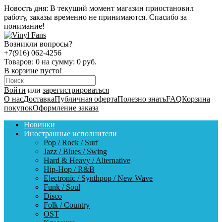
Новость дня:
В текущий момент магазин приостановил
работу, заказы временно не принимаются. Спасибо за
понимание!
Возникли вопросы?
+7(916) 062-4256
Товаров:
0
на сумму:
0 руб.
В корзине пусто!
Войти
или
зарегистрироваться
О нас
Доставка
Публичная оферта
Полезно знать
FAQ
Корзина
покупок
Оформление заказа
Новинки
Иностранные исполнители
Pop / Rock / Surf
Jazz / Blues / Swing
Hard & Heavy / Alternative
Hip-Hop / R&B
Electronic / Synthpop / New Wave
Funk / Soul
Disco
Folk / Country
OST