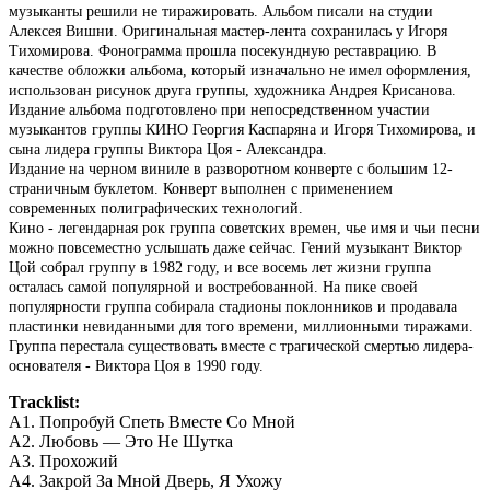
музыканты решили не тиражировать. Альбом писали на студии
Алексея Вишни. Оригинальная мастер-лента сохранилась у Игоря
Тихомирова. Фонограмма прошла посекундную реставрацию. В
качестве обложки альбома, который изначально не имел оформления,
использован рисунок друга группы, художника Андрея Крисанова.
Издание альбома подготовлено при непосредственном участии
музыкантов группы КИНО Георгия Каспаряна и Игоря Тихомирова, и
сына лидера группы Виктора Цоя - Александра.
Издание на черном виниле в разворотном конверте с большим 12-
страничным буклетом. Конверт выполнен с применением
современных полиграфических технологий.
Кино - легендарная рок группа советских времен, чье имя и чьи песни
можно повсеместно услышать даже сейчас. Гений музыкант Виктор
Цой собрал группу в 1982 году, и все восемь лет жизни группа
осталась самой популярной и востребованной. На пике своей
популярности группа собирала стадионы поклонников и продавала
пластинки невиданными для того времени, миллионными тиражами.
Группа перестала существовать вместе с трагической смертью лидера-
основателя - Виктора Цоя в 1990 году.
Tracklist:
A1. Попробуй Спеть Вместе Со Мной
A2. Любовь — Это Не Шутка
A3. Прохожий
A4. Закрой За Мной Дверь, Я Ухожу