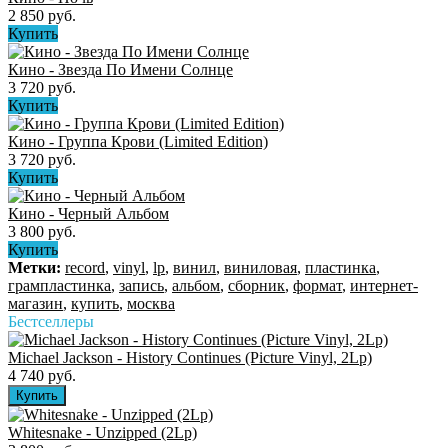
2 850 руб.
Купить
Кино - Звезда По Имени Солнце
3 720 руб.
Купить
Кино - Группа Крови (Limited Edition)
3 720 руб.
Купить
Кино - Черный Альбом
3 800 руб.
Купить
Метки:
record
,
vinyl
,
lp
,
винил
,
виниловая
,
пластинка
,
грампластинка
,
запись
,
альбом
,
сборник
,
формат
,
интернет-
магазин
,
купить
,
москва
Бестселлеры
Michael Jackson - History Continues (Picture Vinyl, 2Lp)
4 740 руб.
Whitesnake - Unzipped (2Lp)