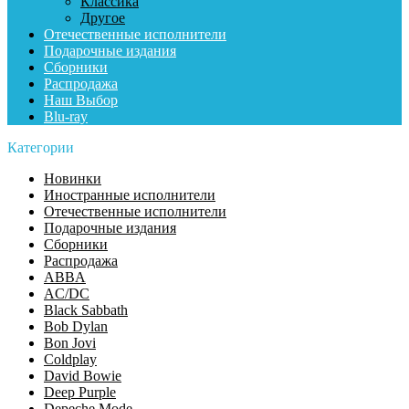
Классика
Другое
Отечественные исполнители
Подарочные издания
Сборники
Распродажа
Наш Выбор
Blu-ray
Категории
Новинки
Иностранные исполнители
Отечественные исполнители
Подарочные издания
Сборники
Распродажа
ABBA
AC/DC
Black Sabbath
Bob Dylan
Bon Jovi
Coldplay
David Bowie
Deep Purple
Depeche Mode