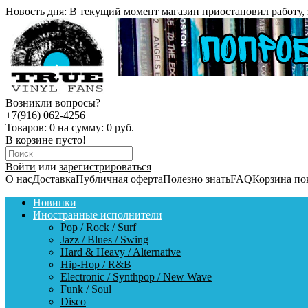
Новость дня:
В текущий момент магазин приостановил работу, 
Возникли вопросы?
+7(916) 062-4256
Товаров:
0
на сумму:
0 руб.
В корзине пусто!
Войти
или
зарегистрироваться
О нас
Доставка
Публичная оферта
Полезно знать
FAQ
Корзина по
Новинки
Иностранные исполнители
Pop / Rock / Surf
Jazz / Blues / Swing
Hard & Heavy / Alternative
Hip-Hop / R&B
Electronic / Synthpop / New Wave
Funk / Soul
Disco