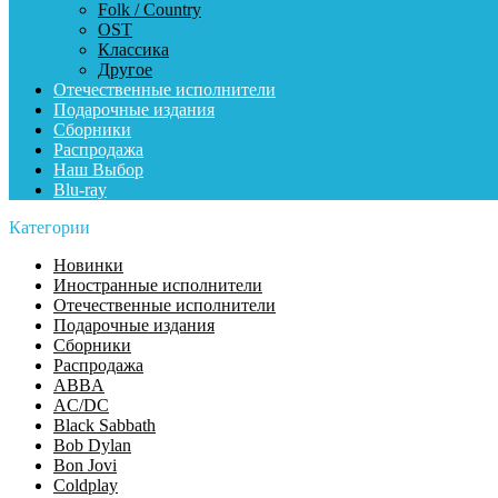
Folk / Country
OST
Классика
Другое
Отечественные исполнители
Подарочные издания
Сборники
Распродажа
Наш Выбор
Blu-ray
Категории
Новинки
Иностранные исполнители
Отечественные исполнители
Подарочные издания
Сборники
Распродажа
ABBA
AC/DC
Black Sabbath
Bob Dylan
Bon Jovi
Coldplay