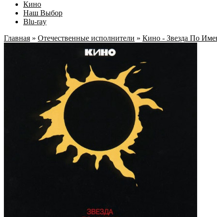
Кино
Наш Выбор
Blu-ray
Главная
»
Отечественные исполнители
»
Кино - Звезда По Им