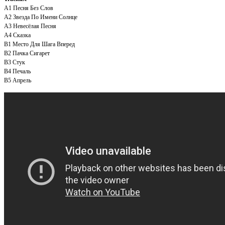
A1
Песня Без Слов
A2
Звезда По Имени Солнце
A3
Невесёлая Песня
A4
Сказка
B1
Место Для Шага Вперед
B2
Пачка Сигарет
B3
Стук
B4
Печаль
B5
Апрель