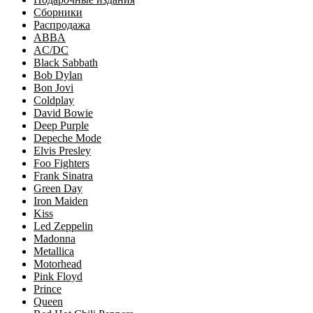
Сборники
Распродажа
ABBA
AC/DC
Black Sabbath
Bob Dylan
Bon Jovi
Coldplay
David Bowie
Deep Purple
Depeche Mode
Elvis Presley
Foo Fighters
Frank Sinatra
Green Day
Iron Maiden
Kiss
Led Zeppelin
Madonna
Metallica
Motorhead
Pink Floyd
Prince
Queen