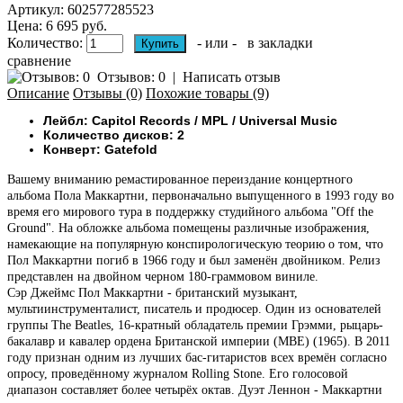
Артикул:
602577285523
Цена: 6 695 руб.
Количество:
- или -
в закладки
сравнение
Отзывов: 0
|
Написать отзыв
Описание
Отзывы (0)
Похожие товары (9)
Лейбл: Capitol Records / MPL / Universal Music
Количество дисков: 2
Конверт: Gatefold
Вашему вниманию ремастированное переиздание концертного
альбома Пола Маккартни, первоначально выпущенного в 1993 году во
время его мирового тура в поддержку студийного альбома "Off the
Ground". На обложке альбома помещены различные изображения,
намекающие на популярную конспирологическую теорию о том, что
Пол Маккартни погиб в 1966 году и был заменён двойником. Релиз
представлен на двойном черном 180-граммовом виниле.
Сэр Джеймс Пол Маккартни - британский музыкант,
мультиинструменталист, писатель и продюсер. Один из основателей
группы The Beatles, 16-кратный обладатель премии Грэмми, рыцарь-
бакалавр и кавалер ордена Британской империи (MBE) (1965). В 2011
году признан одним из лучших бас-гитаристов всех времён согласно
опросу, проведённому журналом Rolling Stone. Его голосовой
диапазон составляет более четырёх октав. Дуэт Леннон - Маккартни