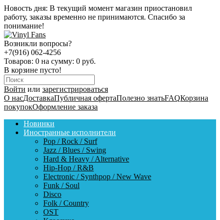
Новость дня:
В текущий момент магазин приостановил
работу, заказы временно не принимаются. Спасибо за
понимание!
Возникли вопросы?
+7(916) 062-4256
Товаров:
0
на сумму:
0 руб.
В корзине пусто!
Войти
или
зарегистрироваться
О нас
Доставка
Публичная оферта
Полезно знать
FAQ
Корзина
покупок
Оформление заказа
Новинки
Иностранные исполнители
Pop / Rock / Surf
Jazz / Blues / Swing
Hard & Heavy / Alternative
Hip-Hop / R&B
Electronic / Synthpop / New Wave
Funk / Soul
Disco
Folk / Country
OST