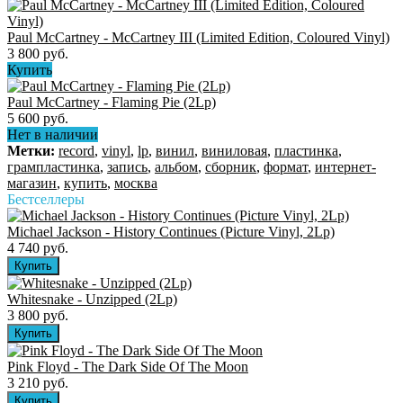
Paul McCartney - McCartney III (Limited Edition, Coloured Vinyl)
3 800 руб.
Купить
Paul McCartney - Flaming Pie (2Lp)
5 600 руб.
Нет в наличии
Метки:
record
,
vinyl
,
lp
,
винил
,
виниловая
,
пластинка
,
грампластинка
,
запись
,
альбом
,
сборник
,
формат
,
интернет-
магазин
,
купить
,
москва
Бестселлеры
Michael Jackson - History Continues (Picture Vinyl, 2Lp)
4 740 руб.
Whitesnake - Unzipped (2Lp)
3 800 руб.
Pink Floyd - The Dark Side Of The Moon
3 210 руб.