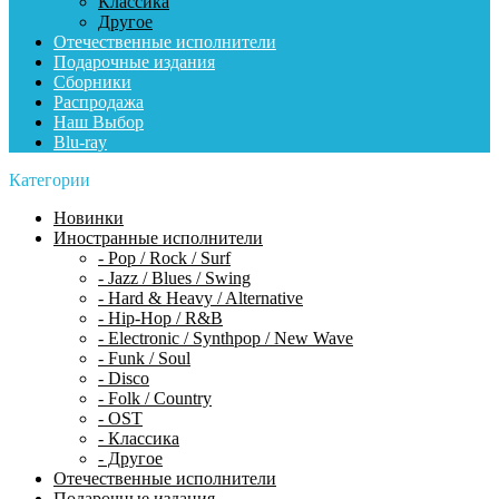
Классика
Другое
Отечественные исполнители
Подарочные издания
Сборники
Распродажа
Наш Выбор
Blu-ray
Категории
Новинки
Иностранные исполнители
- Pop / Rock / Surf
- Jazz / Blues / Swing
- Hard & Heavy / Alternative
- Hip-Hop / R&B
- Electronic / Synthpop / New Wave
- Funk / Soul
- Disco
- Folk / Country
- OST
- Классика
- Другое
Отечественные исполнители
Подарочные издания