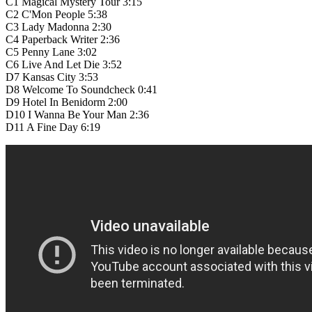
C1
Magical Mystery Tour
3:15
C2
C'Mon People
5:38
C3
Lady Madonna
2:30
C4
Paperback Writer
2:36
C5
Penny Lane
3:02
C6
Live And Let Die
3:52
D7
Kansas City
3:53
D8
Welcome To Soundcheck
0:41
D9
Hotel In Benidorm
2:00
D10
I Wanna Be Your Man
2:36
D11
A Fine Day
6:19