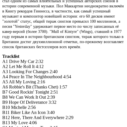
стал одним из самых влиятельных и успешных авторских союзов в
истории современной музыки. Пол Маккартни неоднократно включён
в Книгу рекордов Гиннесса, в частности, как самый успешный
музыкант и композитор новейшей истории: его 60 дисков имеют
"золотой" статус, общий тираж синглов превысил 100 миллионов, а
песня "Yesterday" удерживает первое место по числу записанных её
кавер-версий (более 3700). "Mull of Kintyre" (Wings), ставший в 1977
году первым в истории британским синглом, тираж которого только в
Британии достиг двухмиллионной отметки, по-прежнему возглавляет
список британских бестселлеров всех времён.
Tracklist
A1
Drive My Car
2:32
A2
Let Me Roll It
4:12
A3
Looking For Changes
2:40
A4
Peace In The Neighbourhood
4:54
A5
All My Loving
2:16
A6
Robbie's Bit (Thanks Chet)
1:57
B7
Good Rockin' Tonight
2:51
B8
We Can Work It Out
2:39
B9
Hope Of Deliverance
3:32
B10
Michelle
2:56
B11
Biker Like An Icon
3:40
B12
Here, There And Everywhere
2:29
B13
My Love
4:06