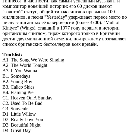
Гиннесса, в частности, как самый успешный музыкант и
композитор новейшей истории: его 60 дисков имеют
"золотой" статус, общий тираж синглов превысил 100
миллионов, а песня "Yesterday" удерживает первое место по
числу записанных её кавер-версий (более 3700). "Mull of
Kintyre" (Wings), ставший в 1977 году первым в истории
британским синглом, тираж которого только в Британии
достиг двухмиллионной отметки, по-прежнему возглавляет
список британских бестселлеров всех времён.
Tracklist:
A1. The Song We Were Singing
A2. The World Tonight
A3. If You Wanna
B1. Somedays
B2. Young Boy
B3. Calico Skies
B4. Flaming Pie
C1. Heaven On A Sunday
C2. Used To Be Bad
C3. Souvenir
D1. Little Willow
D2. Really Love You
D3. Beautiful Night
D4. Great Day