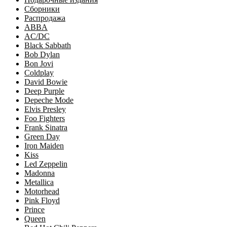
Сборники
Распродажа
ABBA
AC/DC
Black Sabbath
Bob Dylan
Bon Jovi
Coldplay
David Bowie
Deep Purple
Depeche Mode
Elvis Presley
Foo Fighters
Frank Sinatra
Green Day
Iron Maiden
Kiss
Led Zeppelin
Madonna
Metallica
Motorhead
Pink Floyd
Prince
Queen