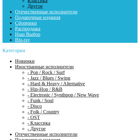
Классика
Другое
Отечественные исполнители
Подарочные издания
Сборники
Распродажа
Наш Выбор
Blu-ray
Категории
Новинки
Иностранные исполнители
- Pop / Rock / Surf
- Jazz / Blues / Swing
- Hard & Heavy / Alternative
- Hip-Hop / R&B
- Electronic / Synthpop / New Wave
- Funk / Soul
- Disco
- Folk / Country
- OST
- Классика
- Другое
Отечественные исполнители
Подарочные издания