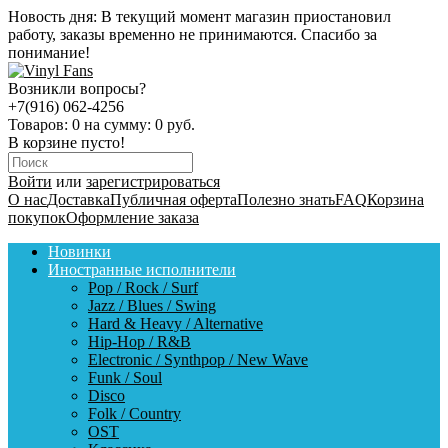
Новость дня:
В текущий момент магазин приостановил
работу, заказы временно не принимаются. Спасибо за
понимание!
Возникли вопросы?
+7(916) 062-4256
Товаров:
0
на сумму:
0 руб.
В корзине пусто!
Войти
или
зарегистрироваться
О нас
Доставка
Публичная оферта
Полезно знать
FAQ
Корзина
покупок
Оформление заказа
Новинки
Иностранные исполнители
Pop / Rock / Surf
Jazz / Blues / Swing
Hard & Heavy / Alternative
Hip-Hop / R&B
Electronic / Synthpop / New Wave
Funk / Soul
Disco
Folk / Country
OST