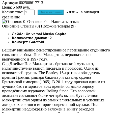
Артикул:
602508617713
Цена: 5 600 руб.
Количество:
- или -
в закладки
сравнение
Отзывов: 0
|
Написать отзыв
Описание
Отзывы (0)
Похожие товары (9)
Лейбл: Universal Music/ Capitol
Количество дисков: 2
Конверт: Gatefold
Вашему вниманию ремастированное переиздание студийного
сольного альбома Пола Маккартни, первоначально
выпущенного в 1997 году.
Сэр Джеймс Пол Маккартни - британский музыкант,
мультиинструменталист, писатель и продюсер. Один из
основателей группы The Beatles, 16-кратный обладатель
премии Грэмми, рыцарь-бакалавр и кавалер ордена
Британской империи (1965). В 2011 году признан одним из
лучших бас-гитаристов всех времён согласно опросу,
проведённому журналом Rolling Stone. Его голосовой
диапазон составляет более четырёх октав. Дуэт Леннон -
Маккартни стал одним из самых влиятельных и успешных
авторских союзов в истории современной музыки. Пол
Маккартни неоднократно включён в Книгу рекордов