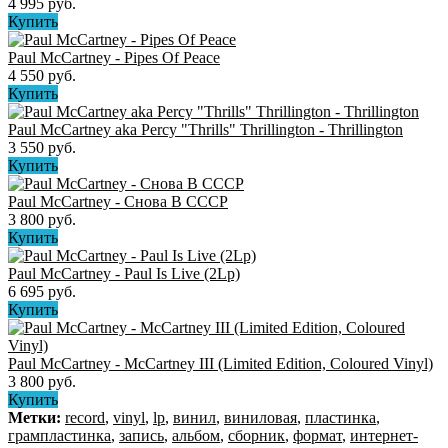
4 995 руб.
Купить
Paul McCartney - Pipes Of Peace
4 550 руб.
Купить
Paul McCartney aka Percy "Thrills" Thrillington - Thrillington
3 550 руб.
Купить
Paul McCartney - Снова В СССР
3 800 руб.
Купить
Paul McCartney - Paul Is Live (2Lp)
6 695 руб.
Купить
Paul McCartney - McCartney III (Limited Edition, Coloured Vinyl)
3 800 руб.
Купить
Метки:
record
,
vinyl
,
lp
,
винил
,
виниловая
,
пластинка
,
грампластинка
,
запись
,
альбом
,
сборник
,
формат
,
интернет-