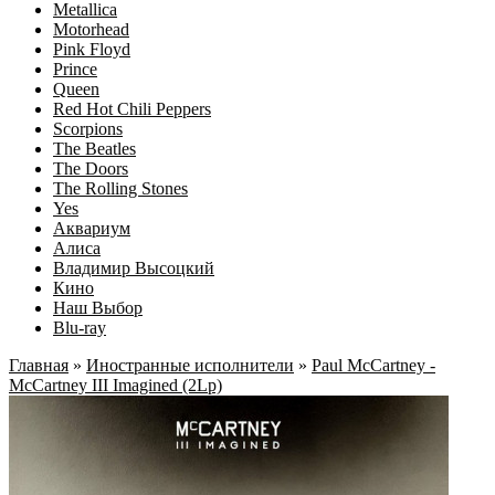
Metallica
Motorhead
Pink Floyd
Prince
Queen
Red Hot Chili Peppers
Scorpions
The Beatles
The Doors
The Rolling Stones
Yes
Аквариум
Алиса
Владимир Высоцкий
Кино
Наш Выбор
Blu-ray
Главная
»
Иностранные исполнители
»
Paul McCartney -
McCartney III Imagined (2Lp)