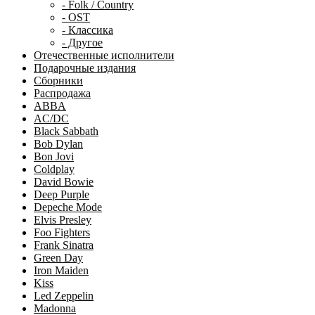
- Folk / Country
- OST
- Классика
- Другое
Отечественные исполнители
Подарочные издания
Сборники
Распродажа
ABBA
AC/DC
Black Sabbath
Bob Dylan
Bon Jovi
Coldplay
David Bowie
Deep Purple
Depeche Mode
Elvis Presley
Foo Fighters
Frank Sinatra
Green Day
Iron Maiden
Kiss
Led Zeppelin
Madonna