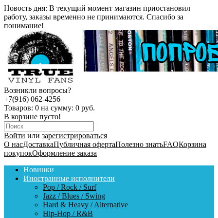
Новость дня:
В текущий момент магазин приостановил
работу, заказы временно не принимаются. Спасибо за
понимание!
Возникли вопросы?
+7(916) 062-4256
Товаров:
0
на сумму:
0 руб.
В корзине пусто!
Войти
или
зарегистрироваться
О нас
Доставка
Публичная оферта
Полезно знать
FAQ
Корзина
покупок
Оформление заказа
Новинки
Иностранные исполнители
Pop / Rock / Surf
Jazz / Blues / Swing
Hard & Heavy / Alternative
Hip-Hop / R&B