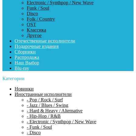
Electronic / Synthpop / New Wave
Funk / Soul
Disco
Folk / Country
OST
Классика
Другое
Отечественные исполнители
Подарочные издания
Сборники
Распродажа
Наш Выбор
Blu-ray
Категории
Новинки
Иностранные исполнители
- Pop / Rock / Surf
- Jazz / Blues / Swing
- Hard & Heavy / Alternative
- Hip-Hop / R&B
- Electronic / Synthpop / New Wave
- Funk / Soul
- Disco