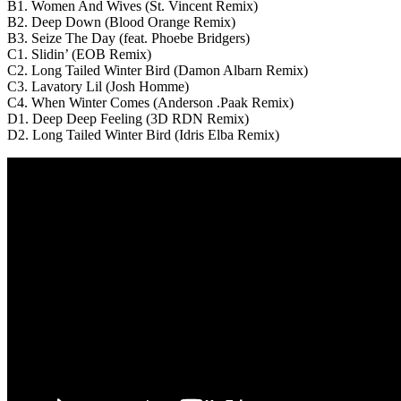
B1. Women And Wives (St. Vincent Remix)
B2. Deep Down (Blood Orange Remix)
B3. Seize The Day (feat. Phoebe Bridgers)
C1. Slidin’ (EOB Remix)
C2. Long Tailed Winter Bird (Damon Albarn Remix)
C3. Lavatory Lil (Josh Homme)
C4. When Winter Comes (Anderson .Paak Remix)
D1. Deep Deep Feeling (3D RDN Remix)
D2. Long Tailed Winter Bird (Idris Elba Remix)