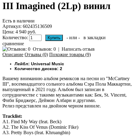
III Imagined (2Lp) винил
Есть в наличии
Артикул:
602435136509
Цена: 4 940 руб.
Количество:
- или -
в закладки
сравнение
Отзывов: 0
|
Написать отзыв
Описание
Отзывы (0)
Похожие товары (9)
Лейбл: Universal Music
Количество дисков: 2
Вашему вниманию
альбом ремиксов на песни из "McCartney
III", восемнадцатого сольного альбома Сэра Пола Маккартни,
выпущенный в 2021 году. Альбом был записан в
сотрудничестве с такими музыкантами как: Бек, St. Vincent,
Фиби Бриджерс, Деймон Албарн и другими.
Релиз представлен на двойном черном виниле.
Tracklist:
A1. Find My Way (feat. Beck)
A2. The Kiss Of Venus (Dominic Fike)
A3. Pretty Boys (feat. Khruangbin)