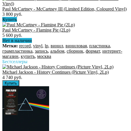
Paul McCartney - McCartney III (Limited Edition, Coloured Vinyl)
3 800 руб.
Купить
Paul McCartney - Flaming Pie (2Lp)
5 600 руб.
Нет в наличии
Метки:
record
,
vinyl
,
lp
,
винил
,
виниловая
,
пластинка
,
грампластинка
,
запись
,
альбом
,
сборник
,
формат
,
интернет-
магазин
,
купить
,
москва
Бестселлеры
Michael Jackson - History Continues (Picture Vinyl, 2Lp)
4 740 руб.