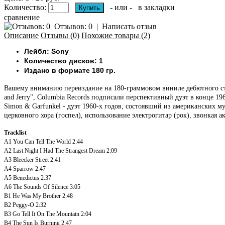
Количество:
- или -
в закладки
сравнение
Отзывов: 0
|
Написать отзыв
Описание
Отзывы (0)
Похожие товары (2)
Лейбл: Sony
Количество дисков: 1
Издано в формате 180 гр.
Вашему вниманию переиздание на 180-граммовом виниле дебютного сту
and Jerry", Columbia Records подписали перспективный дуэт в конце 
Simon & Garfunkel - дуэт 1960-х годов, состоявший из американских 
церковного хора (госпел), использование электрогитар (рок), звонкая 
Tracklist
A1
You Can Tell The World
2:44
A2
Last Night I Had The Strangest Dream
2:09
A3
Bleecker Street
2:41
A4
Sparrow
2:47
A5
Benedictus
2:37
A6
The Sounds Of Silence
3:05
B1
He Was My Brother
2:48
B2
Peggy-O
2:32
B3
Go Tell It On The Mountain
2:04
B4
The Sun Is Burning
2:47