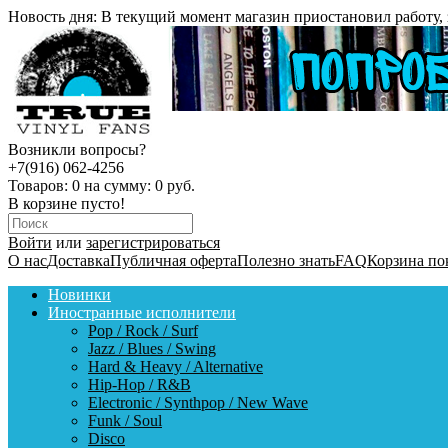
Новость дня:
В текущий момент магазин приостановил работу, 
Возникли вопросы?
+7(916) 062-4256
Товаров:
0
на сумму:
0 руб.
В корзине пусто!
Войти
или
зарегистрироваться
О нас
Доставка
Публичная оферта
Полезно знать
FAQ
Корзина по
Новинки
Иностранные исполнители
Pop / Rock / Surf
Jazz / Blues / Swing
Hard & Heavy / Alternative
Hip-Hop / R&B
Electronic / Synthpop / New Wave
Funk / Soul
Disco