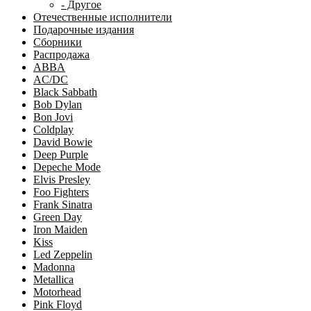
- Другое
Отечественные исполнители
Подарочные издания
Сборники
Распродажа
ABBA
AC/DC
Black Sabbath
Bob Dylan
Bon Jovi
Coldplay
David Bowie
Deep Purple
Depeche Mode
Elvis Presley
Foo Fighters
Frank Sinatra
Green Day
Iron Maiden
Kiss
Led Zeppelin
Madonna
Metallica
Motorhead
Pink Floyd