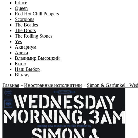
Prince
Queen
Red Hot Chili Peppers
Scorpions
The Beatles
The Doors
The Rolling Stones
Yes
Аквариум
Алиса
Владимир Высоцкий
Кино
Наш Выбор
Blu-ray
Главная
»
Иностранные исполнители
»
Simon & Garfunkel - Wed