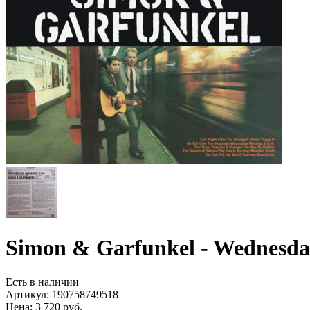
Simon & Garfunkel - Wednesda
Есть в наличии
Артикул:
190758749518
Цена: 3 720 руб.