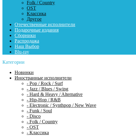
Folk / Country
OST
Классика
Другое
Отечественные исполнители
Подарочные издания
Сборники
Распродажа
Наш Выбор
Blu-ray
Категории
Новинки
Иностранные исполнители
- Pop / Rock / Surf
- Jazz / Blues / Swing
- Hard & Heavy / Alternative
- Hip-Hop / R&B
- Electronic / Synthpop / New Wave
- Funk / Soul
- Disco
- Folk / Country
- OST
- Классика