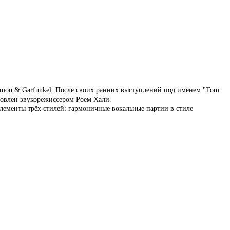
imon & Garfunkel. После своих ранних выступлений под именем "Tom
товлен звукорежиссером Роем Хали.
элементы трёх стилей: гармоничные вокальные партии в стиле