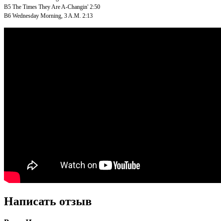
B5
The Times They Are A-Changin'
2:50
B6
Wednesday Morning, 3 A.M.
2:13
Написать отзыв