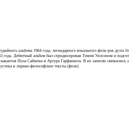
дийного альбома 1964 года, легендарного вокального фолк-рок дуэта S
1963 года. Дебютный альбом был спродюсирован Томом Уилсоном и подго
музыкантов Пола Саймона и Артура Гарфанкела. В их записях смешались 
акустика и лирико-философские тексты (фолк).