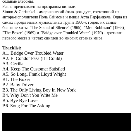
сольные альбомы.
Релиз представлен на прозраном виниле.
Simon & Garfunkel - американский фолк-рок-дуэт, состоявший из
автора-исполнителя Пола Саймона и певца Арта Гарфанкела. Одна из
самых продаваемых музыкальных групп 1960-х годов, их самые
большие хиты: "The Sound of Silence" (1965), "Mrs. Robinson" (1968),
"The Boxer" (1969) и "Bridge over Troubled Water" (1970) - достигли
первого места в чартах синглов во многих странах мира.
Tracklist:
A1. Bridge Over Troubled Water
A2. El Condor Pasa (If I Could)
A3. Cecilia
A4. Keep The Customer Satisfied
A5. So Long, Frank Lloyd Wright
B1. The Boxer
B2. Baby Driver
B3. The Only Living Boy In New York
B4. Why Don't You Write Me
B5. Bye Bye Love
B6. Song For The Asking