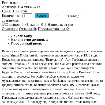
Есть в наличии
Артикул:
194398022413
Цена: 3 300 руб.
Количество:
- или -
в закладки
сравнение
Отзывов: 0
|
Написать отзыв
Описание
Отзывы (0)
Похожие товары (2)
Лейбл: Sony
Количество дисков: 1
Прозрачный винил
Вашему вниманию
ремастированное переиздание студийного альбома
дуэта Simon & Garfunkel, первоначально выпущенного в 1970 году.
После саундтрека для фильма "Выпускник", Арт Гарфанкел снялся в
фильме "Уловка-22", в то время как Пол Саймон работал над песнями,
сочинив практически все треки, кроме "Bye Bye Love" авторства
Будло и Фелис Брайантов (ранее была хитом у Everly Brothers). При
помощи продюсера Роя Хейли альбом следовал таким же
музыкальным направлениям, как и Bookends, частично отказавшись от
традиционного стиля, включив элементы рока, R&B, госпела, джаза,
этнической музыки, поп-музыки и прочих жанров. Несмотря на
похвалы, дуэт принял решение расстаться позже в том же 1970 году;
Гарфанкел продолжил свою карьеру в кино, а Саймон вплотную
занялся музыкой. В последующие годы оба исполнителя выпускали