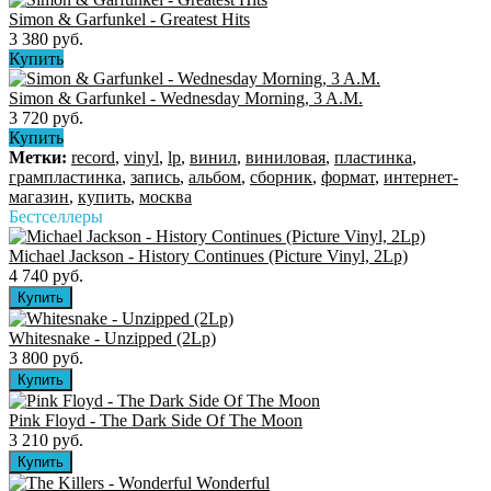
Simon & Garfunkel - Greatest Hits
3 380 руб.
Купить
Simon & Garfunkel - Wednesday Morning, 3 A.M.
3 720 руб.
Купить
Метки:
record
,
vinyl
,
lp
,
винил
,
виниловая
,
пластинка
,
грампластинка
,
запись
,
альбом
,
сборник
,
формат
,
интернет-
магазин
,
купить
,
москва
Бестселлеры
Michael Jackson - History Continues (Picture Vinyl, 2Lp)
4 740 руб.
Whitesnake - Unzipped (2Lp)
3 800 руб.
Pink Floyd - The Dark Side Of The Moon
3 210 руб.