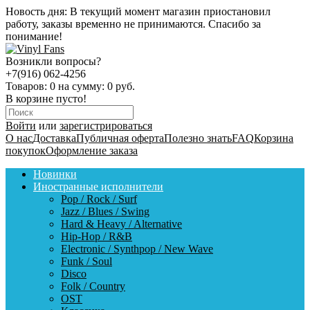
Новость дня:
В текущий момент магазин приостановил
работу, заказы временно не принимаются. Спасибо за
понимание!
Возникли вопросы?
+7(916) 062-4256
Товаров:
0
на сумму:
0 руб.
В корзине пусто!
Войти
или
зарегистрироваться
О нас
Доставка
Публичная оферта
Полезно знать
FAQ
Корзина
покупок
Оформление заказа
Новинки
Иностранные исполнители
Pop / Rock / Surf
Jazz / Blues / Swing
Hard & Heavy / Alternative
Hip-Hop / R&B
Electronic / Synthpop / New Wave
Funk / Soul
Disco
Folk / Country
OST