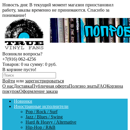
Новость дня:
В текущий момент магазин приостановил
работу, заказы временно не принимаются. Спасибо за
понимание!
Возникли вопросы?
+7(916) 062-4256
Товаров:
0
на сумму:
0 руб.
В корзине пусто!
Войти
или
зарегистрироваться
О нас
Доставка
Публичная оферта
Полезно знать
FAQ
Корзина
покупок
Оформление заказа
Новинки
Иностранные исполнители
Pop / Rock / Surf
Jazz / Blues / Swing
Hard & Heavy / Alternative
Hip-Hop / R&B