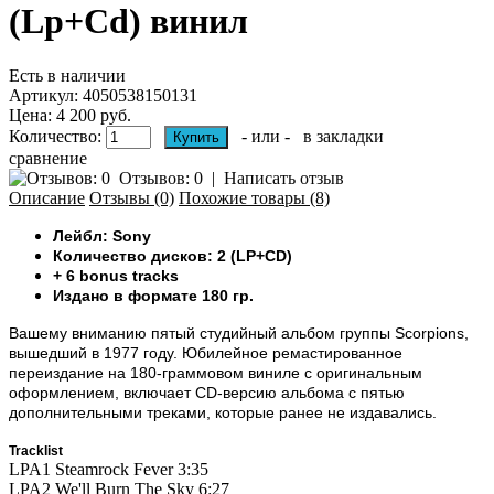
(Lp+Cd) винил
Есть в наличии
Артикул:
4050538150131
Цена: 4 200 руб.
Количество:
- или -
в закладки
сравнение
Отзывов: 0
|
Написать отзыв
Описание
Отзывы (0)
Похожие товары (8)
Лейбл: Sony
Количество дисков: 2 (LP+CD)
+ 6 bonus tracks
Издано в формате 180 гр.
Вашему вниманию пятый студийный альбом группы Scorpions,
вышедший в 1977 году. Юбилейное ремастированное
переиздание на 180-граммовом виниле с оригинальным
оформлением, включает CD-версию альбома c пятью
дополнительными треками, которые ранее не издавались.
Tracklist
LPA1
Steamrock Fever
3:35
LPA2
We'll Burn The Sky
6:27