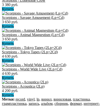
Scorpions - Lonesome Crow
3 380 руб.
Купить
Scorpions - Savage Amusement (Lp+Cd)
3 650 руб.
Купить
Scorpions - Animal Magnestism (Lp+Cd)
3 650 руб.
Купить
Scorpions - Tokyo Tapes (2Lp+2Cd)
4 630 руб.
Купить
Scorpions - World Wide Live (2Lp+Cd)
4 630 руб.
Купить
Scorpions - Acoustica (2Lp)
4 200 руб.
Купить
Метки:
record
,
vinyl
,
lp
,
винил
,
виниловая
,
пластинка
,
грампластинка
,
запись
,
альбом
,
сборник
,
формат
,
интернет-