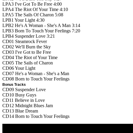
LPA3
I've Got To Be Free
4:00
LPA4
The Riot Of Your Time
4:10
LPA5
The Sails Of Charon
5:08
LPB1
Your Light
4:30
LPB2
He's A Woman - She's A Man
3:14
LPB3
Born To Touch Your Feelings
7:20
LPB4
Suspender Love
3:21
CD01
Steamrock Fever
CD02
We'll Burn the Sky
CD03
I've Got to Be Free
CD04
The Riot of Your Time
CD05
The Sails of Charon
CD06
Your Light
CD07
He's a Woman - She's a Man
CD08
Born to Touch Your Feelings
Bonus Tracks
CD09
Suspender Love
CD10
Busy Guys
CD11
Believe in Love
CD12
Midnight Blues Jam
CD13
Blue Dream
CD14
Born to Touch Your Feelings