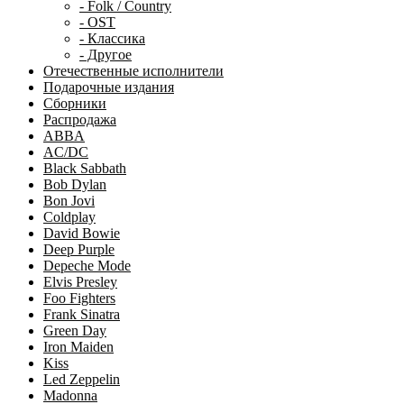
- Folk / Country
- OST
- Классика
- Другое
Отечественные исполнители
Подарочные издания
Сборники
Распродажа
ABBA
AC/DC
Black Sabbath
Bob Dylan
Bon Jovi
Coldplay
David Bowie
Deep Purple
Depeche Mode
Elvis Presley
Foo Fighters
Frank Sinatra
Green Day
Iron Maiden
Kiss
Led Zeppelin
Madonna