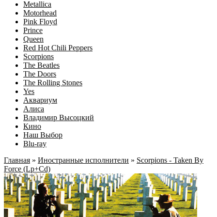
Metallica
Motorhead
Pink Floyd
Prince
Queen
Red Hot Chili Peppers
Scorpions
The Beatles
The Doors
The Rolling Stones
Yes
Аквариум
Алиса
Владимир Высоцкий
Кино
Наш Выбор
Blu-ray
Главная
»
Иностранные исполнители
»
Scorpions - Taken By
Force (Lp+Cd)