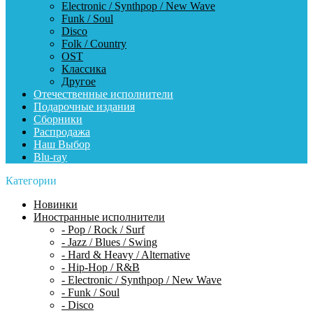
Electronic / Synthpop / New Wave
Funk / Soul
Disco
Folk / Country
OST
Классика
Другое
Отечественные исполнители
Подарочные издания
Сборники
Распродажа
Наш Выбор
Blu-ray
Категории
Новинки
Иностранные исполнители
- Pop / Rock / Surf
- Jazz / Blues / Swing
- Hard & Heavy / Alternative
- Hip-Hop / R&B
- Electronic / Synthpop / New Wave
- Funk / Soul
- Disco