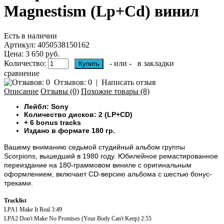
Magnestism (Lp+Cd) винил
Есть в наличии
Артикул:
4050538150162
Цена: 3 650 руб.
Количество:
- или -
в закладки
сравнение
Отзывов: 0
|
Написать отзыв
Описание
Отзывы (0)
Похожие товары (8)
Лейбл: Sony
Количество дисков: 2 (LP+CD)
+ 6 bonus tracks
Издано в формате 180 гр.
Вашему вниманию седьмой студийный альбом группы
Scorpions, вышедший в 1980 году. Юбилейное ремастированное
переиздание на 180-граммовом виниле с оригинальным
оформлением, включает CD-версию альбома c шестью бонус-
треками.
Tracklist
LPA1 Make It Real 3:49
LPA2 Don't Make No Promises (Your Body Can't Keep) 2:55