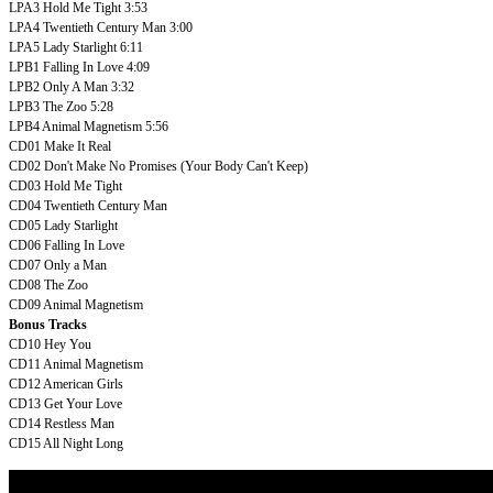
LPA3 Hold Me Tight 3:53
LPA4 Twentieth Century Man 3:00
LPA5 Lady Starlight 6:11
LPB1 Falling In Love 4:09
LPB2 Only A Man 3:32
LPB3 The Zoo 5:28
LPB4 Animal Magnetism 5:56
CD01 Make It Real
CD02 Don't Make No Promises (Your Body Can't Keep)
CD03 Hold Me Tight
CD04 Twentieth Century Man
CD05 Lady Starlight
CD06 Falling In Love
CD07 Only a Man
CD08 The Zoo
CD09 Animal Magnetism
Bonus Tracks
CD10 Hey You
CD11 Animal Magnetism
CD12 American Girls
CD13 Get Your Love
CD14 Restless Man
CD15 All Night Long