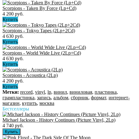
Scorpions - Taken By Force (Lp+Cd)
4 200 руб.
Купить
Scorpions - Tokyo Tapes (2Lp+2Cd)
4 630 руб.
Купить
Scorpions - World Wide Live (2Lp+Cd)
4 630 руб.
Купить
Scorpions - Acoustica (2Lp)
4 200 руб.
Купить
Метки:
record
,
vinyl
,
lp
,
винил
,
виниловая
,
пластинка
,
грампластинка
,
запись
,
альбом
,
сборник
,
формат
,
интернет-
магазин
,
купить
,
москва
Бестселлеры
Michael Jackson - History Continues (Picture Vinyl, 2Lp)
4 740 руб.