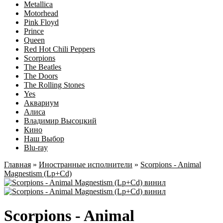
Metallica
Motorhead
Pink Floyd
Prince
Queen
Red Hot Chili Peppers
Scorpions
The Beatles
The Doors
The Rolling Stones
Yes
Аквариум
Алиса
Владимир Высоцкий
Кино
Наш Выбор
Blu-ray
Главная
»
Иностранные исполнители
»
Scorpions - Animal
Magnestism (Lp+Cd)
Scorpions - Animal