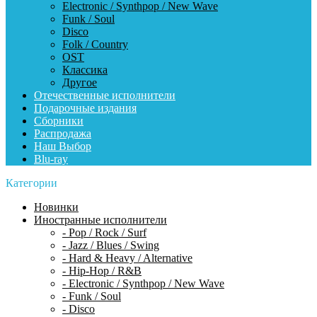
Electronic / Synthpop / New Wave
Funk / Soul
Disco
Folk / Country
OST
Классика
Другое
Отечественные исполнители
Подарочные издания
Сборники
Распродажа
Наш Выбор
Blu-ray
Категории
Новинки
Иностранные исполнители
- Pop / Rock / Surf
- Jazz / Blues / Swing
- Hard & Heavy / Alternative
- Hip-Hop / R&B
- Electronic / Synthpop / New Wave
- Funk / Soul
- Disco