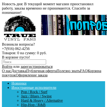
Новость дня:
В текущий момент магазин приостановил
работу, заказы временно не принимаются. Спасибо за
понимание!
Возникли вопросы?
+7(916) 062-4256
Товаров:
0
на сумму:
0 руб.
В корзине пусто!
Войти
или
зарегистрироваться
О нас
Доставка
Публичная оферта
Полезно знать
FAQ
Корзина
покупок
Оформление заказа
Новинки
Иностранные исполнители
Pop / Rock / Surf
Jazz / Blues / Swing
Hard & Heavy / Alternative
Hip-Hop / R&B