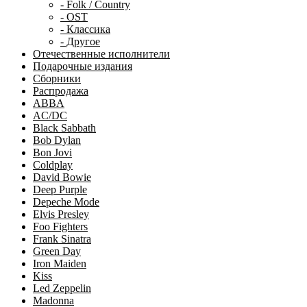
- Folk / Country
- OST
- Классика
- Другое
Отечественные исполнители
Подарочные издания
Сборники
Распродажа
ABBA
AC/DC
Black Sabbath
Bob Dylan
Bon Jovi
Coldplay
David Bowie
Deep Purple
Depeche Mode
Elvis Presley
Foo Fighters
Frank Sinatra
Green Day
Iron Maiden
Kiss
Led Zeppelin
Madonna