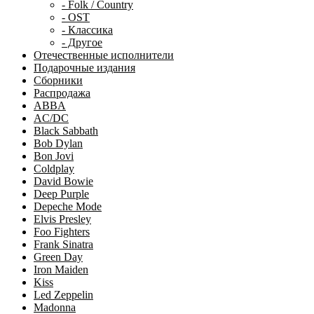
- Folk / Country
- OST
- Классика
- Другое
Отечественные исполнители
Подарочные издания
Сборники
Распродажа
ABBA
AC/DC
Black Sabbath
Bob Dylan
Bon Jovi
Coldplay
David Bowie
Deep Purple
Depeche Mode
Elvis Presley
Foo Fighters
Frank Sinatra
Green Day
Iron Maiden
Kiss
Led Zeppelin
Madonna