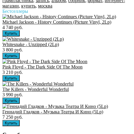
грампластинка
,
запись
,
альбом
,
сборник
,
формат
,
интернет-
магазин
,
купить
,
москва
Бестселлеры
Michael Jackson - History Continues (Picture Vinyl, 2Lp)
4 740 руб.
Whitesnake - Unzipped (2Lp)
3 800 руб.
Pink Floyd - The Dark Side Of The Moon
3 210 руб.
The Killers ‎- Wonderful Wonderful
3 990 руб.
Геннадий Гладков - Музыка Театра И Кино (5Lp)
7 250 руб.