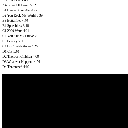
A4
Break Of Dawn
5:32
B1
Heaven Can Wait
4:49
B2
You Rock My World
5:39
B3
Butterflies
4:40
B4
Speechless
3:18
C1
2000 Watts
4:24
C2
You Are My Life
4:33
C3
Privacy
5:05
C4
Don't Walk Away
4:25
D1
Cry
5:01
D2
The Lost Children
4:00
D3
Whatever Happens
4:56
D4
Threatened
4:19