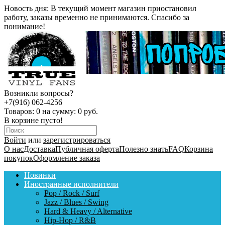
Новость дня:
В текущий момент магазин приостановил
работу, заказы временно не принимаются. Спасибо за
понимание!
Возникли вопросы?
+7(916) 062-4256
Товаров:
0
на сумму:
0 руб.
В корзине пусто!
Войти
или
зарегистрироваться
О нас
Доставка
Публичная оферта
Полезно знать
FAQ
Корзина
покупок
Оформление заказа
Новинки
Иностранные исполнители
Pop / Rock / Surf
Jazz / Blues / Swing
Hard & Heavy / Alternative
Hip-Hop / R&B