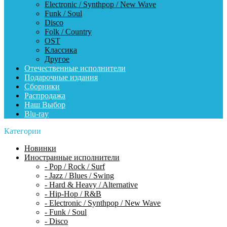
Electronic / Synthpop / New Wave
Funk / Soul
Disco
Folk / Country
OST
Классика
Другое
Отечественные исполнители
Подарочные издания
Сборники
Распродажа
Наш Выбор
Blu-ray
Категории
Новинки
Иностранные исполнители
- Pop / Rock / Surf
- Jazz / Blues / Swing
- Hard & Heavy / Alternative
- Hip-Hop / R&B
- Electronic / Synthpop / New Wave
- Funk / Soul
- Disco