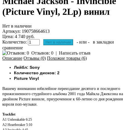
Michael Jackson - Invincible
(Picture Vinyl, 2Lp) винил
Нет в наличии
Артикул:
190758664613
Цена: 4 740 руб.
Количество:
- или -
в закладки
сравнение
Отзывов: 0
|
Написать отзыв
Описание
Отзывы (0)
Похожие товары (6)
Лейбл: Sony
Количество дисков: 2
Picture Vinyl
Вашему вниманию юбилейное переиздание десятого и последнего
прижизненного студийного альбома 2001 года Майкла Джексона на
двойном Picture виниле, приуроченное к 60-летию со дня рождения
короля поп-музыки.
Tracklist
A1
Unbreakable
6:25
A2
Heartbreaker
5:10
A3
Invincible
4:45