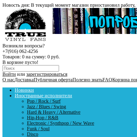
Новость дня:
В текущий момент магазин приостановил работу, 
Возникли вопросы?
+7(916) 062-4256
Товаров:
0
на сумму:
0 руб.
В корзине пусто!
Войти
или
зарегистрироваться
О нас
Доставка
Публичная оферта
Полезно знать
FAQ
Корзина по
Новинки
Иностранные исполнители
Pop / Rock / Surf
Jazz / Blues / Swing
Hard & Heavy / Alternative
Hip-Hop / R&B
Electronic / Synthpop / New Wave
Funk / Soul
Disco