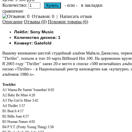
Количество:
- или -
в закладки
сравнение
Отзывов: 0
|
Написать отзыв
Описание
Отзывы (0)
Похожие товары (6)
Лейбл: Sony Music
Количество дисков: 1
Конверт: Gatefold
Вашему вниманию шестой студийный альбом Майкла Джексона, перво
"Thriller", попали в топ-10 чарта Billboard Hot 100. На церемонии вру
В 2003 году "Thriller" занял 20-е место в списке «500 величайших аль
песню «Thriller» - в Национальный реестр кинокартин как «культурно, 
альбомов 1980-х».
Tracklist
A1
Wanna Be Startin' Somethin'
6:02
A2
Baby Be Mine
4:20
A3
The Girl Is Mine
3:42
A4
Thriller
5:57
B1
Beat It
4:17
B2
Billie Jean
4:57
B3
Human Nature
4:05
B4
P.Y.T. (Pretty Young Thing)
3:58