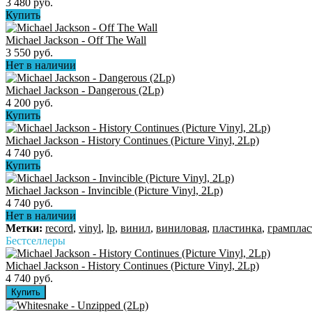
3 480 руб.
Купить
Michael Jackson - Off The Wall
3 550 руб.
Нет в наличии
Michael Jackson - Dangerous (2Lp)
4 200 руб.
Купить
Michael Jackson - History Continues (Picture Vinyl, 2Lp)
4 740 руб.
Купить
Michael Jackson - Invincible (Picture Vinyl, 2Lp)
4 740 руб.
Нет в наличии
Метки:
record
,
vinyl
,
lp
,
винил
,
виниловая
,
пластинка
,
грамплас
Бестселлеры
Michael Jackson - History Continues (Picture Vinyl, 2Lp)
4 740 руб.