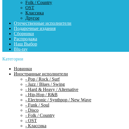
Folk / Country
OST
Классика
Другое
Отечественные исполнители
Подарочные издания
Сборники
Распродажа
Наш Выбор
Blu-ray
Категории
Новинки
Иностранные исполнители
- Pop / Rock / Surf
- Jazz / Blues / Swing
- Hard & Heavy / Alternative
- Hip-Hop / R&B
- Electronic / Synthpop / New Wave
- Funk / Soul
- Disco
- Folk / Country
- OST
- Классика