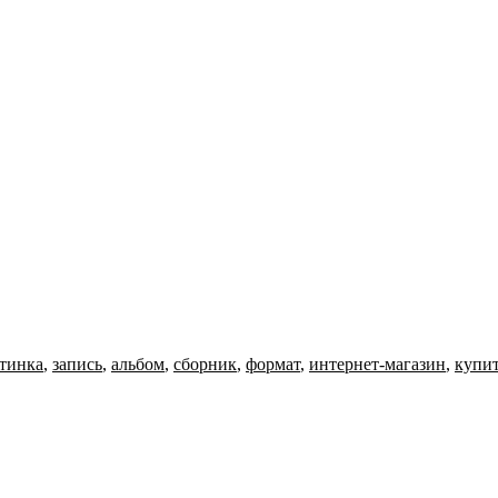
тинка
,
запись
,
альбом
,
сборник
,
формат
,
интернет-магазин
,
купи