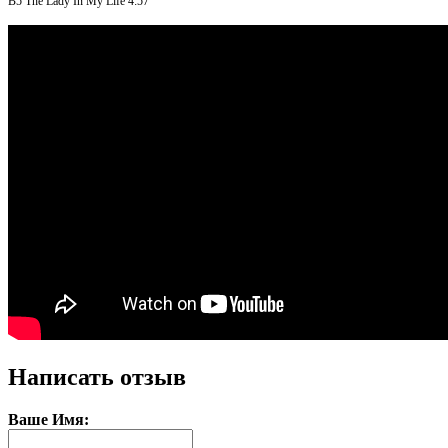
B5
The Lady In My Life
4:57
Написать отзыв
Ваше Имя: