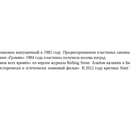
начально выпущенный в 1982 году.
Продюсированием пластинки занимал
чения «Грэмми» 1984 года пластинка получила восемь наград.
бомов всех времён» по версии журнала Rolling Stone. Альбом включён в Б
исторически и эстетически значимый фильм». В 2012 году критики Slant 