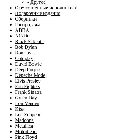
- Другое
Отечественные исполнители
Подарочные издания
Сборники
Распродажа
ABBA
AC/DC
Black Sabbath
Bob Dylan
Bon Jovi
Coldplay
David Bowie
Deep Purple
Depeche Mode
Elvis Presley
Foo Fighters
Frank Sinatra
Green Day
Iron Maiden
Kiss
Led Zeppelin
Madonna
Metallica
Motorhead
Pink Floyd