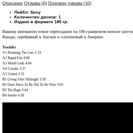
Описание
Отзывы (0)
Похожие товары (10)
Лейбл: Sony
Количество дисков: 1
Издано в формате 180 гр.
Вашему вниманию новое переиздание на 180-граммовом виниле шестого с
Канаде, серебряный в Англии и платиновый в Америке.
Tracklist
A1
Breaking The Law
2:33
A2
Rapid Fire
4:00
A3
Metal Gods
4:04
A4
Grinder
3:57
A5
United
3:31
B1
Living After Midnight
3:30
B2
Don't Have To Be Old To Be Wise
5:03
B3
The Rage
4:44
B4
Steeler
4:30