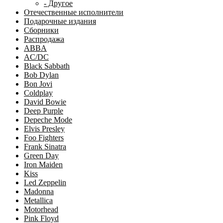
- Другое
Отечественные исполнители
Подарочные издания
Сборники
Распродажа
ABBA
AC/DC
Black Sabbath
Bob Dylan
Bon Jovi
Coldplay
David Bowie
Deep Purple
Depeche Mode
Elvis Presley
Foo Fighters
Frank Sinatra
Green Day
Iron Maiden
Kiss
Led Zeppelin
Madonna
Metallica
Motorhead
Pink Floyd