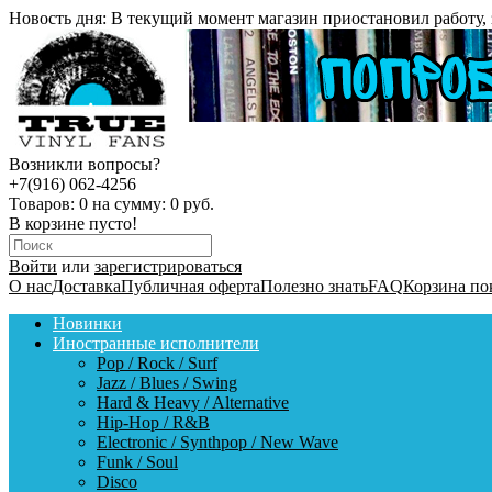
Новость дня:
В текущий момент магазин приостановил работу, 
Возникли вопросы?
+7(916) 062-4256
Товаров:
0
на сумму:
0 руб.
В корзине пусто!
Войти
или
зарегистрироваться
О нас
Доставка
Публичная оферта
Полезно знать
FAQ
Корзина по
Новинки
Иностранные исполнители
Pop / Rock / Surf
Jazz / Blues / Swing
Hard & Heavy / Alternative
Hip-Hop / R&B
Electronic / Synthpop / New Wave
Funk / Soul
Disco