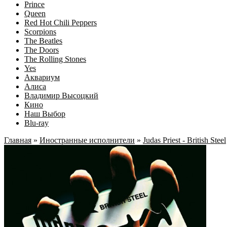
Prince
Queen
Red Hot Chili Peppers
Scorpions
The Beatles
The Doors
The Rolling Stones
Yes
Аквариум
Алиса
Владимир Высоцкий
Кино
Наш Выбор
Blu-ray
Главная
»
Иностранные исполнители
»
Judas Priest - British Steel