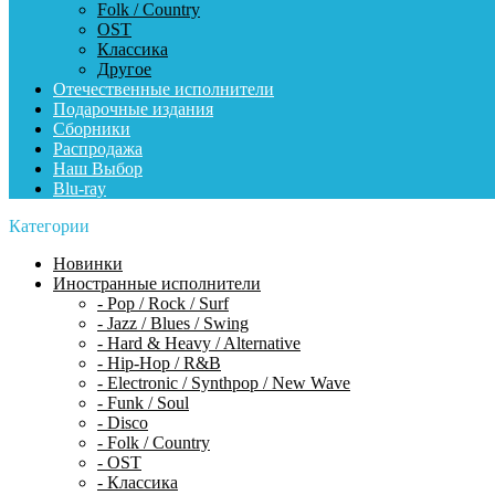
Folk / Country
OST
Классика
Другое
Отечественные исполнители
Подарочные издания
Сборники
Распродажа
Наш Выбор
Blu-ray
Категории
Новинки
Иностранные исполнители
- Pop / Rock / Surf
- Jazz / Blues / Swing
- Hard & Heavy / Alternative
- Hip-Hop / R&B
- Electronic / Synthpop / New Wave
- Funk / Soul
- Disco
- Folk / Country
- OST
- Классика