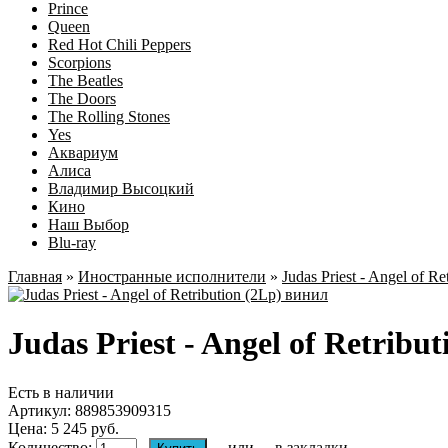
Prince
Queen
Red Hot Chili Peppers
Scorpions
The Beatles
The Doors
The Rolling Stones
Yes
Аквариум
Алиса
Владимир Высоцкий
Кино
Наш Выбор
Blu-ray
Главная
»
Иностранные исполнители
»
Judas Priest - Angel of Re
Judas Priest - Angel of Retribu
Есть в наличии
Артикул:
889853909315
Цена: 5 245 руб.
Количество:
- или -
в закладки