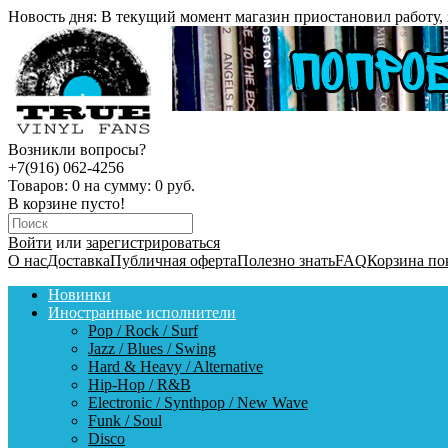
Новость дня:
В текущий момент магазин приостановил работу, 
Возникли вопросы?
+7(916) 062-4256
Товаров:
0
на сумму:
0 руб.
В корзине пусто!
Войти
или
зарегистрироваться
О нас
Доставка
Публичная оферта
Полезно знать
FAQ
Корзина по
Новинки
Иностранные исполнители
Pop / Rock / Surf
Jazz / Blues / Swing
Hard & Heavy / Alternative
Hip-Hop / R&B
Electronic / Synthpop / New Wave
Funk / Soul
Disco