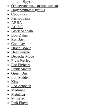
- Другое
Отечественные исполнители
Подарочные издания
Сборники
Распродажа
ABBA
AC/DC
Black Sabbath
Bob Dylan
Bon Jovi
Coldplay
David Bowie
Deep Purple
Depeche Mode
Elvis Presley
Foo Fighters
Frank Sinatra
Green Day
Iron Maiden
Kiss
Led Zeppelin
Madonna
Metallica
Motorhead
Pink Floyd