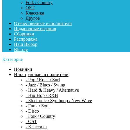
Folk / Country
OST
Классика
Другое
Отечественные исполнители
Подарочные издания
Сборники
Распродажа
Наш Выбор
Blu-ray
Категории
Новинки
Иностранные исполнители
- Pop / Rock / Surf
- Jazz / Blues / Swing
- Hard & Heavy / Alternative
- Hip-Hop / R&B
- Electronic / Synthpop / New Wave
- Funk / Soul
- Disco
- Folk / Country
- OST
- Классика