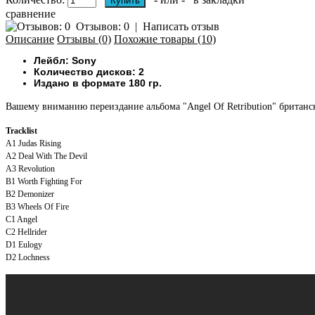
сравнение
Отзывов: 0
|
Написать отзыв
Описание
Отзывы (0)
Похожие товары (10)
Лейбл: Sony
Количество дисков: 2
Издано в формате 180 гр.
Вашему вниманию переиздание альбома "Angel Of Retribution" британск
Tracklist
A1
Judas Rising
A2
Deal With The Devil
A3
Revolution
B1
Worth Fighting For
B2
Demonizer
B3
Wheels Of Fire
C1
Angel
C2
Hellrider
D1
Eulogy
D2
Lochness