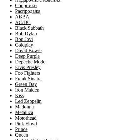
Сборники
Распродажа
ABBA
AC/DC
Black Sabbath
Bob Dylan
Bon Jovi
Coldplay
David Bowie
Deep Purple
Depeche Mode
Elvis Presley
Foo Fighters
Frank Sinatra
Green Day
Iron Maiden
Kiss
Led Zeppelin
Madonna
Metallica
Motorhead
Pink Floyd
Prince
Queen