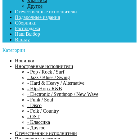
Классика
Другое
Отечественные исполнители
Подарочные издания
Сборники
Распродажа
Наш Выбор
Blu-ray
Категории
Новинки
Иностранные исполнители
- Pop / Rock / Surf
- Jazz / Blues / Swing
- Hard & Heavy / Alternative
- Hip-Hop / R&B
- Electronic / Synthpop / New Wave
- Funk / Soul
- Disco
- Folk / Country
- OST
- Классика
- Другое
Отечественные исполнители
Подарочные издания