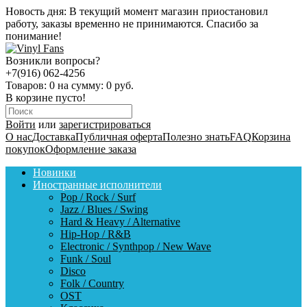
Новость дня:
В текущий момент магазин приостановил
работу, заказы временно не принимаются. Спасибо за
понимание!
Возникли вопросы?
+7(916) 062-4256
Товаров:
0
на сумму:
0 руб.
В корзине пусто!
Войти
или
зарегистрироваться
О нас
Доставка
Публичная оферта
Полезно знать
FAQ
Корзина
покупок
Оформление заказа
Новинки
Иностранные исполнители
Pop / Rock / Surf
Jazz / Blues / Swing
Hard & Heavy / Alternative
Hip-Hop / R&B
Electronic / Synthpop / New Wave
Funk / Soul
Disco
Folk / Country
OST