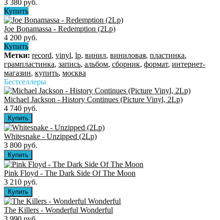
3 380 руб.
Купить
Joe Bonamassa - Redemption (2Lp)
4 200 руб.
Купить
Метки:
record
,
vinyl
,
lp
,
винил
,
виниловая
,
пластинка
,
грампластинка
,
запись
,
альбом
,
сборник
,
формат
,
интернет-
магазин
,
купить
,
москва
Бестселлеры
Michael Jackson - History Continues (Picture Vinyl, 2Lp)
4 740 руб.
Whitesnake - Unzipped (2Lp)
3 800 руб.
Pink Floyd - The Dark Side Of The Moon
3 210 руб.
The Killers ‎- Wonderful Wonderful
3 990 руб.