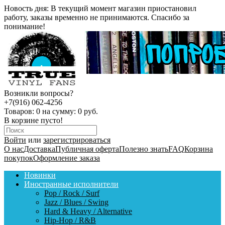
Новость дня:
В текущий момент магазин приостановил
работу, заказы временно не принимаются. Спасибо за
понимание!
Возникли вопросы?
+7(916) 062-4256
Товаров:
0
на сумму:
0 руб.
В корзине пусто!
Войти
или
зарегистрироваться
О нас
Доставка
Публичная оферта
Полезно знать
FAQ
Корзина
покупок
Оформление заказа
Новинки
Иностранные исполнители
Pop / Rock / Surf
Jazz / Blues / Swing
Hard & Heavy / Alternative
Hip-Hop / R&B