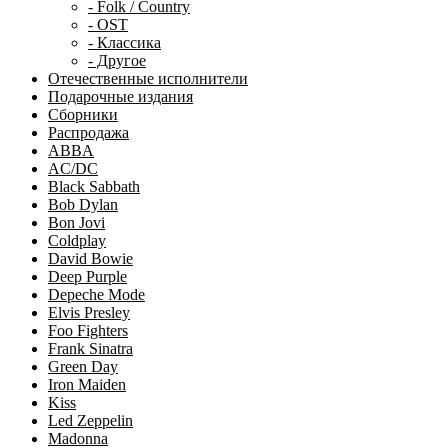
- Folk / Country
- OST
- Классика
- Другое
Отечественные исполнители
Подарочные издания
Сборники
Распродажа
ABBA
AC/DC
Black Sabbath
Bob Dylan
Bon Jovi
Coldplay
David Bowie
Deep Purple
Depeche Mode
Elvis Presley
Foo Fighters
Frank Sinatra
Green Day
Iron Maiden
Kiss
Led Zeppelin
Madonna