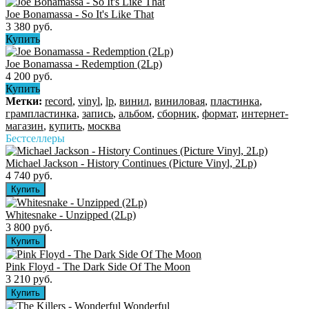
Joe Bonamassa - So It's Like That
3 380 руб.
Купить
Joe Bonamassa - Redemption (2Lp)
4 200 руб.
Купить
Метки:
record
,
vinyl
,
lp
,
винил
,
виниловая
,
пластинка
,
грампластинка
,
запись
,
альбом
,
сборник
,
формат
,
интернет-
магазин
,
купить
,
москва
Бестселлеры
Michael Jackson - History Continues (Picture Vinyl, 2Lp)
4 740 руб.
Whitesnake - Unzipped (2Lp)
3 800 руб.
Pink Floyd - The Dark Side Of The Moon
3 210 руб.