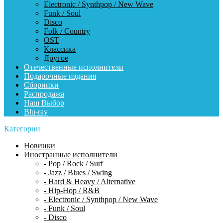
Electronic / Synthpop / New Wave
Funk / Soul
Disco
Folk / Country
OST
Классика
Другое
Отечественные исполнители
Подарочные издания
Сборники
Распродажа
Наш Выбор
Blu-ray
Категории
Новинки
Иностранные исполнители
- Pop / Rock / Surf
- Jazz / Blues / Swing
- Hard & Heavy / Alternative
- Hip-Hop / R&B
- Electronic / Synthpop / New Wave
- Funk / Soul
- Disco