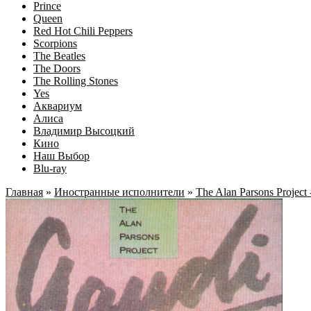
Prince
Queen
Red Hot Chili Peppers
Scorpions
The Beatles
The Doors
The Rolling Stones
Yes
Аквариум
Алиса
Владимир Высоцкий
Кино
Наш Выбор
Blu-ray
Главная
»
Иностранные исполнители
»
The Alan Parsons Project 