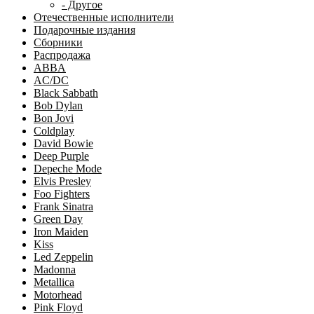
- Другое
Отечественные исполнители
Подарочные издания
Сборники
Распродажа
ABBA
AC/DC
Black Sabbath
Bob Dylan
Bon Jovi
Coldplay
David Bowie
Deep Purple
Depeche Mode
Elvis Presley
Foo Fighters
Frank Sinatra
Green Day
Iron Maiden
Kiss
Led Zeppelin
Madonna
Metallica
Motorhead
Pink Floyd