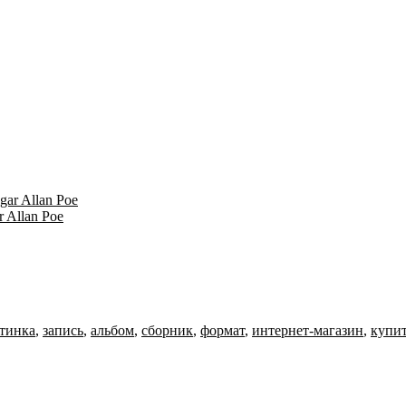
r Allan Poe
тинка
,
запись
,
альбом
,
сборник
,
формат
,
интернет-магазин
,
купи