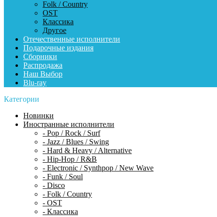
Folk / Country
OST
Классика
Другое
Отечественные исполнители
Подарочные издания
Сборники
Распродажа
Наш Выбор
Blu-ray
Категории
Новинки
Иностранные исполнители
- Pop / Rock / Surf
- Jazz / Blues / Swing
- Hard & Heavy / Alternative
- Hip-Hop / R&B
- Electronic / Synthpop / New Wave
- Funk / Soul
- Disco
- Folk / Country
- OST
- Классика