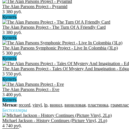
The Alan Parsons Project ‎- Pyramid
3 380 руб.
Купить
The Alan Parsons Project - The Turn Of A Friendly Card
3 380 руб.
Купить
The Alan Parsons Symphonic Project - Live In Colombia (3Lp)
5 300 руб.
Купить
The Alan Parsons Project ‎- Tales Of Mystery And Imagination - Edga
3 550 руб.
Купить
The Alan Parsons Project - Eve
3 400 руб.
Купить
Метки:
record
,
vinyl
,
lp
,
винил
,
виниловая
,
пластинка
,
грамплас
Бестселлеры
Michael Jackson - History Continues (Picture Vinyl, 2Lp)
4 740 руб.