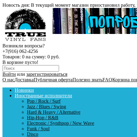
Новость дня:
В текущий момент магазин приостановил работу, 
Возникли вопросы?
+7(916) 062-4256
Товаров:
0
на сумму:
0 руб.
В корзине пусто!
Войти
или
зарегистрироваться
О нас
Доставка
Публичная оферта
Полезно знать
FAQ
Корзина по
Новинки
Иностранные исполнители
Pop / Rock / Surf
Jazz / Blues / Swing
Hard & Heavy / Alternative
Hip-Hop / R&B
Electronic / Synthpop / New Wave
Funk / Soul
Disco