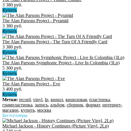
3 380 руб.
Купить
The Alan Parsons Project ‎- Pyramid
3 380 руб.
Купить
The Alan Parsons Project - The Turn Of A Friendly Card
3 380 руб.
Купить
The Alan Parsons Symphonic Project - Live In Colombia (3Lp)
5 300 руб.
Купить
The Alan Parsons Project - Eve
3 400 руб.
Купить
Метки:
record
,
vinyl
,
lp
,
винил
,
виниловая
,
пластинка
,
грампластинка
,
запись
,
альбом
,
сборник
,
формат
,
интернет-
магазин
,
купить
,
москва
Бестселлеры
Michael Jackson - History Continues (Picture Vinyl, 2Lp)