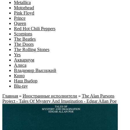
Metallica
Motorhead
Pink Floyd
Prince
Queen
Red Hot Chili Peppers
Scorpions
The Beatles
The Doors
The Rolling Stones
Yes
Аквариум
Алиса
Владимир Высоцкий
Кино
Наш Выбор
Blu-ray
Главная
»
Иностранные исполнители
»
The Alan Parsons
Project ‎- Tales Of Mystery And Imagination - Edgar Allan Poe