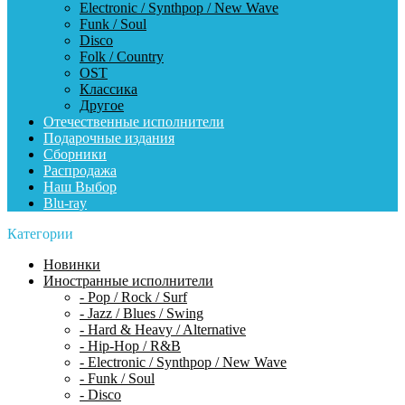
Electronic / Synthpop / New Wave
Funk / Soul
Disco
Folk / Country
OST
Классика
Другое
Отечественные исполнители
Подарочные издания
Сборники
Распродажа
Наш Выбор
Blu-ray
Категории
Новинки
Иностранные исполнители
- Pop / Rock / Surf
- Jazz / Blues / Swing
- Hard & Heavy / Alternative
- Hip-Hop / R&B
- Electronic / Synthpop / New Wave
- Funk / Soul
- Disco