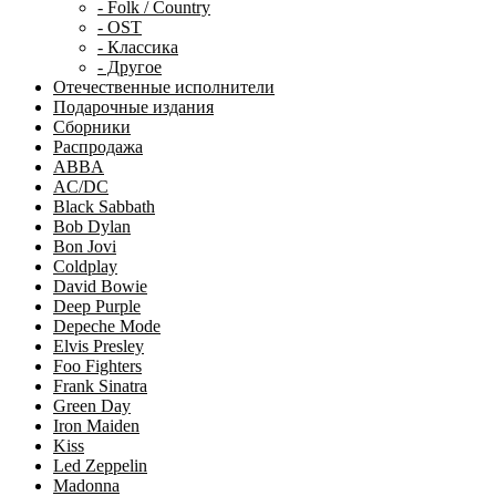
- Folk / Country
- OST
- Классика
- Другое
Отечественные исполнители
Подарочные издания
Сборники
Распродажа
ABBA
AC/DC
Black Sabbath
Bob Dylan
Bon Jovi
Coldplay
David Bowie
Deep Purple
Depeche Mode
Elvis Presley
Foo Fighters
Frank Sinatra
Green Day
Iron Maiden
Kiss
Led Zeppelin
Madonna