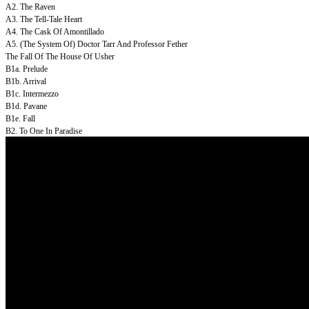
A2. The Raven
A3. The Tell-Tale Heart
A4. The Cask Of Amontillado
A5. (The System Of) Doctor Tarr And Professor Fether
The Fall Of The House Of Usher
B1a. Prelude
B1b. Arrival
B1c. Intermezzo
B1d. Pavane
B1e. Fall
B2. To One In Paradise