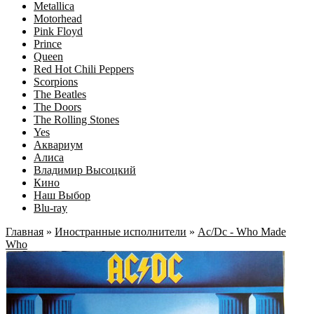
Metallica
Motorhead
Pink Floyd
Prince
Queen
Red Hot Chili Peppers
Scorpions
The Beatles
The Doors
The Rolling Stones
Yes
Аквариум
Алиса
Владимир Высоцкий
Кино
Наш Выбор
Blu-ray
Главная
»
Иностранные исполнители
»
Aс/Dс - Who Made
Who