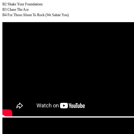
B2
Shake Your Foundations
B3
Chase The Ace
B4
For Those About To Rock (We Salute You)