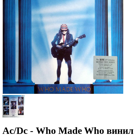
Aс/Dс - Who Made Who винил