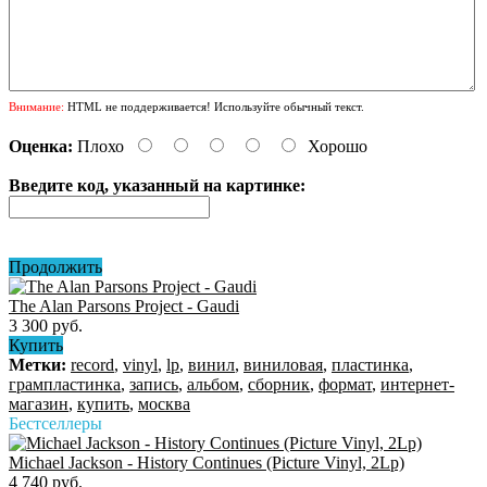
Внимание:
HTML не поддерживается! Используйте обычный текст.
Оценка:
Плохо
Хорошо
Введите код, указанный на картинке:
Продолжить
The Alan Parsons Project - Gaudi
3 300 руб.
Купить
Метки:
record
,
vinyl
,
lp
,
винил
,
виниловая
,
пластинка
,
грампластинка
,
запись
,
альбом
,
сборник
,
формат
,
интернет-
магазин
,
купить
,
москва
Бестселлеры
Michael Jackson - History Continues (Picture Vinyl, 2Lp)
4 740 руб.