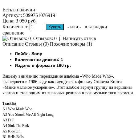
Есть в наличии
Артикул:
5099751076919
Цена: 3 050 руб.
Количество:
- или -
в закладки
сравнение
Отзывов: 0
|
Написать отзыв
Описание
Отзывы (0)
Похожие товары (1)
Лейбл: Sony
Количество дисков: 1
Издано в формате 180 гр.
Вашему вниманию переиздание альбома «Who Made Who»,
вышедшего в 1986 году как саундтрек к фильму Стивена Кинга
«Максимальное ускорение». Этот альбом вернул группу на вершины
чартов и стал одним из знаковых релизов в рок-музыке того времени.
Tracklist
A1
Who Made Who
A2
You Shook Me All Night Long
A3
D.T.
A4
Sink The Pink
A5
Ride On
B1
Hells Bells