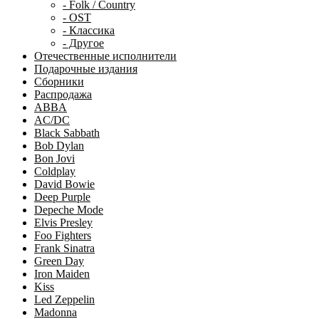
- Folk / Country
- OST
- Классика
- Другое
Отечественные исполнители
Подарочные издания
Сборники
Распродажа
ABBA
AC/DC
Black Sabbath
Bob Dylan
Bon Jovi
Coldplay
David Bowie
Deep Purple
Depeche Mode
Elvis Presley
Foo Fighters
Frank Sinatra
Green Day
Iron Maiden
Kiss
Led Zeppelin
Madonna