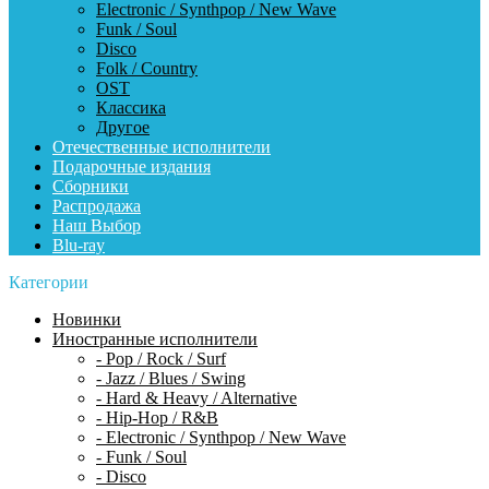
Electronic / Synthpop / New Wave
Funk / Soul
Disco
Folk / Country
OST
Классика
Другое
Отечественные исполнители
Подарочные издания
Сборники
Распродажа
Наш Выбор
Blu-ray
Категории
Новинки
Иностранные исполнители
- Pop / Rock / Surf
- Jazz / Blues / Swing
- Hard & Heavy / Alternative
- Hip-Hop / R&B
- Electronic / Synthpop / New Wave
- Funk / Soul
- Disco