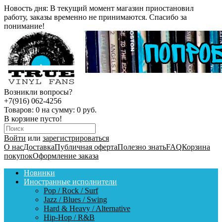
Новость дня:
В текущий момент магазин приостановил
работу, заказы временно не принимаются. Спасибо за
понимание!
Возникли вопросы?
+7(916) 062-4256
Товаров:
0
на сумму:
0 руб.
В корзине пусто!
Войти
или
зарегистрироваться
О нас
Доставка
Публичная оферта
Полезно знать
FAQ
Корзина
покупок
Оформление заказа
Новинки
Иностранные исполнители
Pop / Rock / Surf
Jazz / Blues / Swing
Hard & Heavy / Alternative
Hip-Hop / R&B