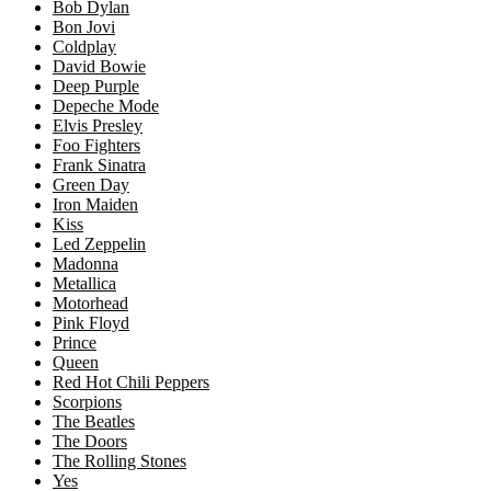
Bob Dylan
Bon Jovi
Coldplay
David Bowie
Deep Purple
Depeche Mode
Elvis Presley
Foo Fighters
Frank Sinatra
Green Day
Iron Maiden
Kiss
Led Zeppelin
Madonna
Metallica
Motorhead
Pink Floyd
Prince
Queen
Red Hot Chili Peppers
Scorpions
The Beatles
The Doors
The Rolling Stones
Yes