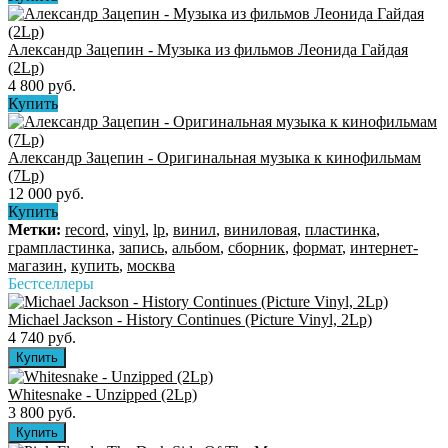
Александр Зацепин - Музыка из фильмов Леонида Гайдая
(2Lp)
4 800 руб.
Купить
Александр Зацепин - Оригинальная музыка к кинофильмам
(7Lp)
12 000 руб.
Купить
Метки:
record
,
vinyl
,
lp
,
винил
,
виниловая
,
пластинка
,
грампластинка
,
запись
,
альбом
,
сборник
,
формат
,
интернет-
магазин
,
купить
,
москва
Бестселлеры
Michael Jackson - History Continues (Picture Vinyl, 2Lp)
4 740 руб.
Whitesnake - Unzipped (2Lp)
3 800 руб.