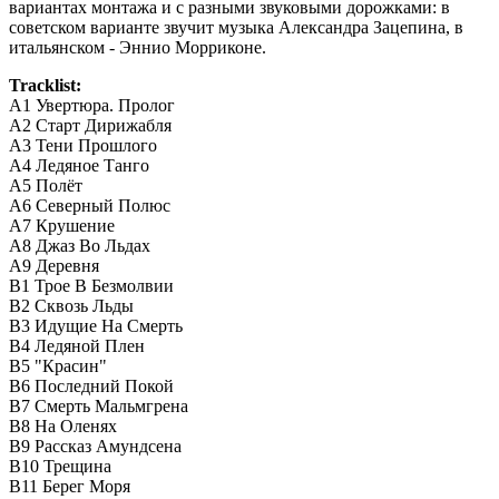
вариантах монтажа и с разными звуковыми дорожками: в
советском варианте звучит музыка Александра Зацепина, в
итальянском - Эннио Морриконе.
Tracklist:
A1
Увертюра. Пролог
A2
Старт Дирижабля
A3
Тени Прошлого
A4
Ледяное Танго
A5
Полёт
A6
Северный Полюс
A7
Крушение
A8
Джаз Во Льдах
A9
Деревня
B1
Трое В Безмолвии
B2
Сквозь Льды
B3
Идущие На Смерть
B4
Ледяной Плен
B5
"Красин"
B6
Последний Покой
B7
Смерть Мальмгрена
B8
На Оленях
B9
Рассказ Амундсена
B10
Трещина
B11
Берег Моря