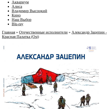
Аквариум
Алиса
Владимир Высоцкий
Кино
Наш Выбор
Blu-ray
Главная
»
Отечественные исполнители
»
Александр Зацепин -
Красная Палатка (Ost)