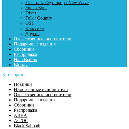
Electronic / Synthpop / New Wave
Funk / Soul
Disco
Folk / Country
OST
Классика
Другое
Отечественные исполнители
Подарочные издания
Сборники
Распродажа
Наш Выбор
Blu-ray
Категории
Новинки
Иностранные исполнители
Отечественные исполнители
Подарочные издания
Сборники
Распродажа
ABBA
AC/DC
Black Sabbath