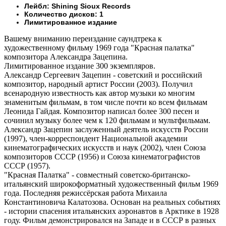
Лейбл: Shining Sioux Records
Количество дисков: 1
Лимитированное издание
Вашему вниманию
переиздание саундтрека к
художественному фильму 1969 года "Красная палатка"
композитора Александра Зацепина.
Лимитированное издание 300 экземпляров.
Александр Сергеевич Зацепин - советский и российский
композитор, народный артист России (2003). Получил
всенародную известность как автор музыки ко многим
знаменитым фильмам, в том числе почти ко всем фильмам
Леонида Гайдая. Композитор написал более 300 песен и
сочинил музыку более чем к 120 фильмам и мультфильмам.
Александр Зацепин заслуженный деятель искусств России
(1997), член-корреспондент Национальной академии
кинематографических искусств и наук (2002), член Союза
композиторов СССР (1956) и Союза кинематографистов
СССР (1957).
"Красная Палатка" - совместный советско-британско-
итальянский широкоформатный художественный фильм 1969
года. Последняя режиссёрская работа Михаила
Константиновича Калатозова. Основан на реальных событиях
- истории спасения итальянских аэронавтов в Арктике в 1928
году. Фильм демонстрировался на Западе и в СССР в разных