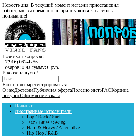
Новость дня:
В текущий момент магазин приостановил
работу, заказы временно не принимаются. Спасибо за
понимание!
Возникли вопросы?
+7(916) 062-4256
Товаров:
0
на сумму:
0 руб.
В корзине пусто!
Войти
или
зарегистрироваться
О нас
Доставка
Публичная оферта
Полезно знать
FAQ
Корзина
покупок
Оформление заказа
Новинки
Иностранные исполнители
Pop / Rock / Surf
Jazz / Blues / Swing
Hard & Heavy / Alternative
Hip-Hop / R&B