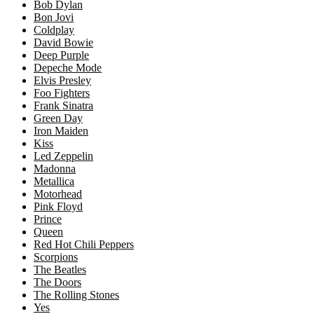
Bob Dylan
Bon Jovi
Coldplay
David Bowie
Deep Purple
Depeche Mode
Elvis Presley
Foo Fighters
Frank Sinatra
Green Day
Iron Maiden
Kiss
Led Zeppelin
Madonna
Metallica
Motorhead
Pink Floyd
Prince
Queen
Red Hot Chili Peppers
Scorpions
The Beatles
The Doors
The Rolling Stones
Yes