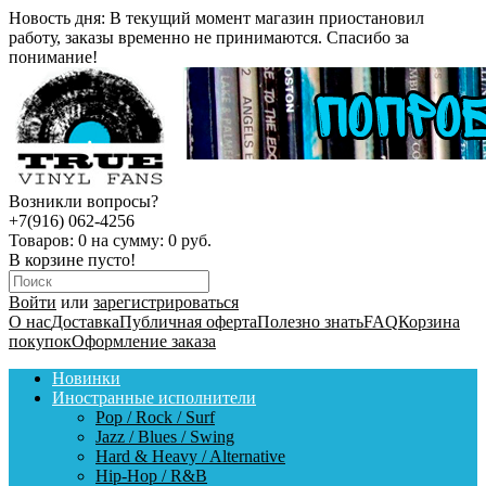
Новость дня:
В текущий момент магазин приостановил
работу, заказы временно не принимаются. Спасибо за
понимание!
Возникли вопросы?
+7(916) 062-4256
Товаров:
0
на сумму:
0 руб.
В корзине пусто!
Войти
или
зарегистрироваться
О нас
Доставка
Публичная оферта
Полезно знать
FAQ
Корзина
покупок
Оформление заказа
Новинки
Иностранные исполнители
Pop / Rock / Surf
Jazz / Blues / Swing
Hard & Heavy / Alternative
Hip-Hop / R&B