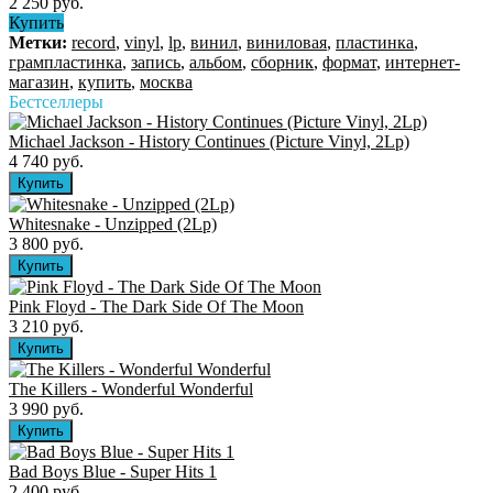
2 250 руб.
Купить
Метки:
record
,
vinyl
,
lp
,
винил
,
виниловая
,
пластинка
,
грампластинка
,
запись
,
альбом
,
сборник
,
формат
,
интернет-
магазин
,
купить
,
москва
Бестселлеры
Michael Jackson - History Continues (Picture Vinyl, 2Lp)
4 740 руб.
Whitesnake - Unzipped (2Lp)
3 800 руб.
Pink Floyd - The Dark Side Of The Moon
3 210 руб.
The Killers ‎- Wonderful Wonderful
3 990 руб.
Bad Boys Blue - Super Hits 1
2 400 руб.