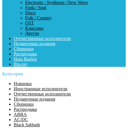
Electronic / Synthpop / New Wave
Funk / Soul
Disco
Folk / Country
OST
Классика
Другое
Отечественные исполнители
Подарочные издания
Сборники
Распродажа
Наш Выбор
Blu-ray
Категории
Новинки
Иностранные исполнители
Отечественные исполнители
Подарочные издания
Сборники
Распродажа
ABBA
AC/DC
Black Sabbath