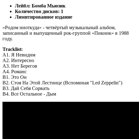
Лейбл: Бомба Мьюзик
Количество дисков: 1
Лимитированное издание
«Родом ниоткуда» - четвёртый музыкальный альбом,
записанный и выпущенный рок-группой «Пикник» в 1988
году.
Tracklist:
A1. Я Невидим
A2. Интересно
A3. Нет Берегов
A4. Романс
B1. Это Он
B2. Стоя На Этой Лестнице (Вспоминая "Led Zeppelin")
B3. Дай Себя Сорвать
B4. Все Остальное - Дым