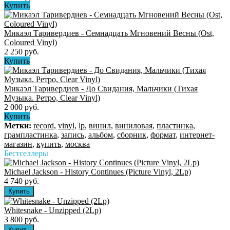
Купить
Микаэл Таривердиев - Семнадцать Мгновений Весны (Ost,
Coloured Vinyl)
2 250 руб.
Купить
Микаэл Таривердиев - До Свидания, Мальчики (Тихая
Музыка. Ретро, Clear Vinyl)
2 000 руб.
Купить
Метки:
record
,
vinyl
,
lp
,
винил
,
виниловая
,
пластинка
,
грампластинка
,
запись
,
альбом
,
сборник
,
формат
,
интернет-
магазин
,
купить
,
москва
Бестселлеры
Michael Jackson - History Continues (Picture Vinyl, 2Lp)
4 740 руб.
Whitesnake - Unzipped (2Lp)
3 800 руб.