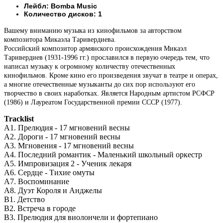
Лейбл: Bomba Music
Количество дисков: 1
Вашему вниманию м
узыка из кинофильмов за авторством
композитора Микаэла Таривердиева.
Российский композитор армянского происхождения Микаэл
Таривердиев (1931-1996 гг.) прославился в первую очередь тем, что
написал музыку к огромному количеству отечественных
кинофильмов. Кроме кино его произведения звучат в театре и операх,
а многие отечественные музыканты до сих пор используют его
творчество в своих наработках. Является Народным артистом РСФСР
(1986) и Лауреатом Государственной премии СССР (1977).
Tracklist
A1. Прелюдия - 17 мгновений весны
A2. Дороги - 17 мгновений весны
A3. Мгновения - 17 мгновений весны
A4. Последний романтик - Маленький школьный оркестр
A5. Импровизация 2 - Ученик лекаря
A6. Сердце - Тихие омуты
A7. Воспоминание
A8. Дуэт Короля и Анджелы
B1. Детство
B2. Встреча в городе
B3. Прелюдия для виолончели и фортепиано