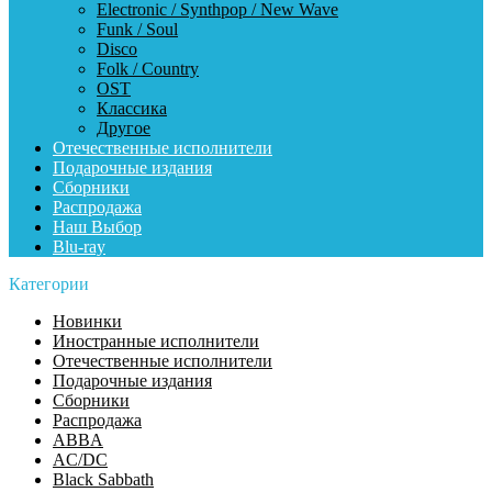
Electronic / Synthpop / New Wave
Funk / Soul
Disco
Folk / Country
OST
Классика
Другое
Отечественные исполнители
Подарочные издания
Сборники
Распродажа
Наш Выбор
Blu-ray
Категории
Новинки
Иностранные исполнители
Отечественные исполнители
Подарочные издания
Сборники
Распродажа
ABBA
AC/DC
Black Sabbath