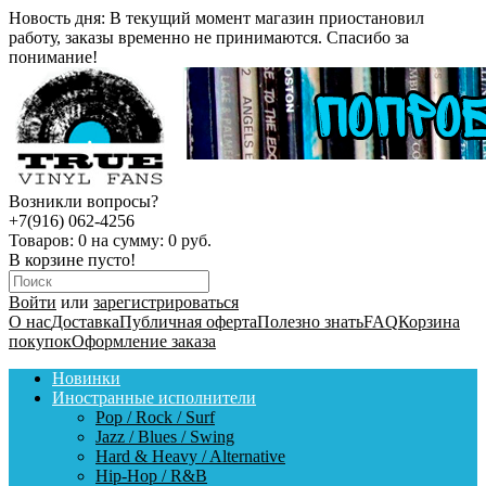
Новость дня:
В текущий момент магазин приостановил
работу, заказы временно не принимаются. Спасибо за
понимание!
Возникли вопросы?
+7(916) 062-4256
Товаров:
0
на сумму:
0 руб.
В корзине пусто!
Войти
или
зарегистрироваться
О нас
Доставка
Публичная оферта
Полезно знать
FAQ
Корзина
покупок
Оформление заказа
Новинки
Иностранные исполнители
Pop / Rock / Surf
Jazz / Blues / Swing
Hard & Heavy / Alternative
Hip-Hop / R&B