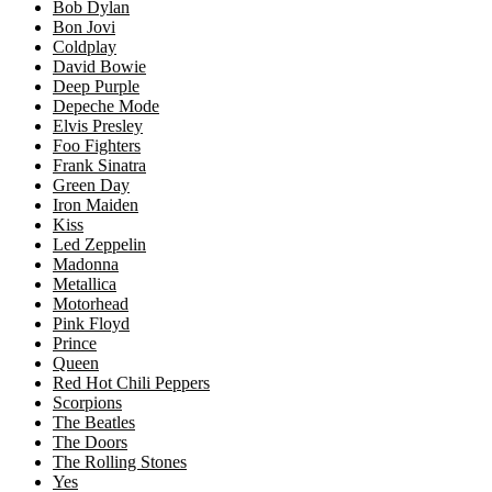
Bob Dylan
Bon Jovi
Coldplay
David Bowie
Deep Purple
Depeche Mode
Elvis Presley
Foo Fighters
Frank Sinatra
Green Day
Iron Maiden
Kiss
Led Zeppelin
Madonna
Metallica
Motorhead
Pink Floyd
Prince
Queen
Red Hot Chili Peppers
Scorpions
The Beatles
The Doors
The Rolling Stones
Yes