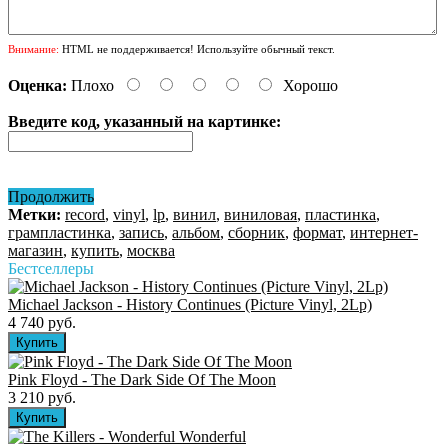
Внимание:
HTML не поддерживается! Используйте обычный текст.
Оценка:
Плохо
Хорошо
Введите код, указанный на картинке:
Продолжить
Метки:
record
,
vinyl
,
lp
,
винил
,
виниловая
,
пластинка
,
грампластинка
,
запись
,
альбом
,
сборник
,
формат
,
интернет-
магазин
,
купить
,
москва
Бестселлеры
Michael Jackson - History Continues (Picture Vinyl, 2Lp)
4 740 руб.
Pink Floyd - The Dark Side Of The Moon
3 210 руб.