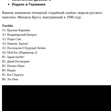
Издано в Германии
Вашему вниманию четвертый студийный альбом «короля русского
шансона» Михаила Круга, выпущенный в 1998 году.
Tracklist
A1. Красные Карманы
A2. Владимирский Централ
A3. Падал Снег
A4. Ништяк, Браток!
A5. Ностальгия О Будущей Любви
A6. Мой Бог (Маравихер-2)
B1. Здравствуйте!
B2. Давай Поговорим
B3. Письмо Маме
B4. Мадам
B5. Всё Сбудется
B6. Это Имя