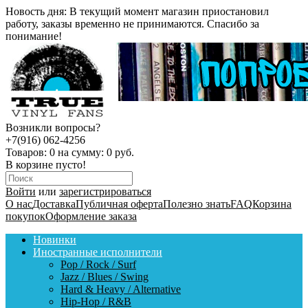
Новость дня:
В текущий момент магазин приостановил
работу, заказы временно не принимаются. Спасибо за
понимание!
Возникли вопросы?
+7(916) 062-4256
Товаров:
0
на сумму:
0 руб.
В корзине пусто!
Войти
или
зарегистрироваться
О нас
Доставка
Публичная оферта
Полезно знать
FAQ
Корзина
покупок
Оформление заказа
Новинки
Иностранные исполнители
Pop / Rock / Surf
Jazz / Blues / Swing
Hard & Heavy / Alternative
Hip-Hop / R&B