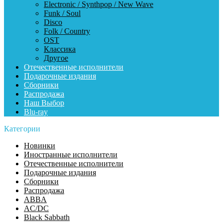
Electronic / Synthpop / New Wave
Funk / Soul
Disco
Folk / Country
OST
Классика
Другое
Отечественные исполнители
Подарочные издания
Сборники
Распродажа
Наш Выбор
Blu-ray
Категории
Новинки
Иностранные исполнители
Отечественные исполнители
Подарочные издания
Сборники
Распродажа
ABBA
AC/DC
Black Sabbath