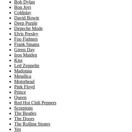
Bob Dylan
Bon Jovi
Coldplay
David Bowie
Deep Purple
Depeche Mode
Elvis Presley
Foo Fighters
Frank Sinatra
Green Day
Iron Maiden
Kiss
Led Zeppelin
Madonna
Metallica
Motorhead
Pink Floyd
Prince
Queen
Red Hot Chili Peppers
Scorpions
The Beatles
The Doors
The Rolling Stones
Yes