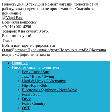
Новость дня:
В текущий момент магазин приостановил
работу, заказы временно не принимаются. Спасибо за
понимание!
Возникли вопросы?
+7(916) 062-4256
Товаров:
0
на сумму:
0 руб.
В корзине пусто!
Войти
или
зарегистрироваться
О нас
Доставка
Публичная оферта
Полезно знать
FAQ
Корзина
покупок
Оформление заказа
Новинки
Иностранные исполнители
Pop / Rock / Surf
Jazz / Blues / Swing
Hard & Heavy / Alternative
Hip-Hop / R&B
Electronic / Synthpop / New Wave
Funk / Soul
Disco
Folk / Country
OST