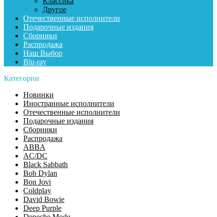
Классика
Другое
Отечественные исполнители
Подарочные издания
Сборники
Распродажа
Наш Выбор
Blu-ray
Категории
Новинки
Иностранные исполнители
Отечественные исполнители
Подарочные издания
Сборники
Распродажа
ABBA
AC/DC
Black Sabbath
Bob Dylan
Bon Jovi
Coldplay
David Bowie
Deep Purple
Depeche Mode