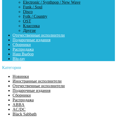
Electronic / Synthpop / New Wave
Funk / Soul
Disco
Folk / Country
OST
Классика
Другое
Отечественные исполнители
Подарочные издания
Сборники
Распродажа
Наш Выбор
Blu-ray
Категории
Новинки
Иностранные исполнители
Отечественные исполнители
Подарочные издания
Сборники
Распродажа
ABBA
AC/DC
Black Sabbath