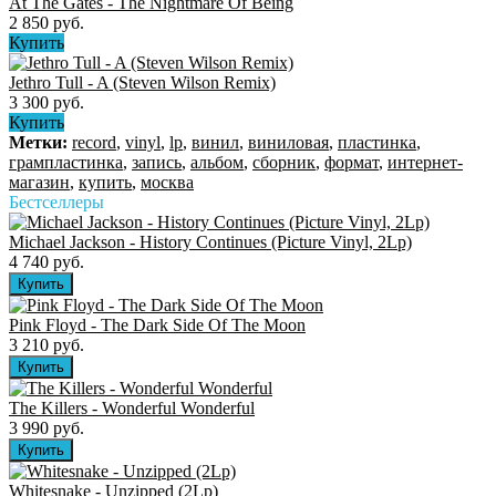
At The Gates - The Nightmare Of Being
2 850 руб.
Купить
Jethro Tull - A (Steven Wilson Remix)
3 300 руб.
Купить
Метки:
record
,
vinyl
,
lp
,
винил
,
виниловая
,
пластинка
,
грампластинка
,
запись
,
альбом
,
сборник
,
формат
,
интернет-
магазин
,
купить
,
москва
Бестселлеры
Michael Jackson - History Continues (Picture Vinyl, 2Lp)
4 740 руб.
Pink Floyd - The Dark Side Of The Moon
3 210 руб.
The Killers ‎- Wonderful Wonderful
3 990 руб.
Whitesnake - Unzipped (2Lp)