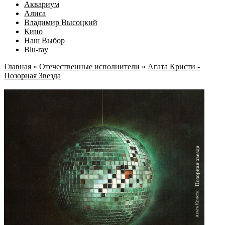
Аквариум
Алиса
Владимир Высоцкий
Кино
Наш Выбор
Blu-ray
Главная
»
Отечественные исполнители
»
Агата Кристи -
Позорная Звезда