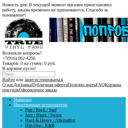
Новость дня:
В текущий момент магазин приостановил
работу, заказы временно не принимаются. Спасибо за
понимание!
Возникли вопросы?
+7(916) 062-4256
Товаров:
0
на сумму:
0 руб.
В корзине пусто!
Войти
или
зарегистрироваться
О нас
Доставка
Публичная оферта
Полезно знать
FAQ
Корзина
покупок
Оформление заказа
Новинки
Иностранные исполнители
Pop / Rock / Surf
Jazz / Blues / Swing
Hard & Heavy / Alternative
Hip-Hop / R&B