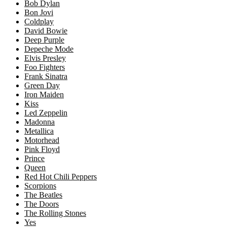
Bob Dylan
Bon Jovi
Coldplay
David Bowie
Deep Purple
Depeche Mode
Elvis Presley
Foo Fighters
Frank Sinatra
Green Day
Iron Maiden
Kiss
Led Zeppelin
Madonna
Metallica
Motorhead
Pink Floyd
Prince
Queen
Red Hot Chili Peppers
Scorpions
The Beatles
The Doors
The Rolling Stones
Yes