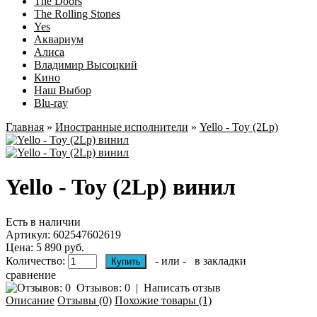
The Doors
The Rolling Stones
Yes
Аквариум
Алиса
Владимир Высоцкий
Кино
Наш Выбор
Blu-ray
Главная
»
Иностранные исполнители
»
Yello ‎- Toy (2Lp)
Yello ‎- Toy (2Lp) винил
Есть в наличии
Артикул:
602547602619
Цена: 5 890 руб.
Количество:
- или -
в закладки
сравнение
Отзывов: 0
|
Написать отзыв
Описание
Отзывы (0)
Похожие товары (1)