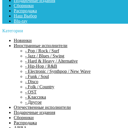
Подарочные издания
Сборники
Распродажа
Наш Выбор
Blu-ray
Категории
Новинки
Иностранные исполнители
- Pop / Rock / Surf
- Jazz / Blues / Swing
- Hard & Heavy / Alternative
- Hip-Hop / R&B
- Electronic / Synthpop / New Wave
- Funk / Soul
- Disco
- Folk / Country
- OST
- Классика
- Другое
Отечественные исполнители
Подарочные издания
Сборники
Распродажа
ABBA