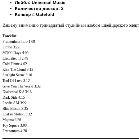
Лейбл: Universal Music
Количество дисков: 2
Конверт: Gatefold
Вашему вниманию тринадцатый студийный альбом швейцарского электр
Tracklist
Frautonium Intro
1:09
Limbo
3:22
30'000 Days
4:05
Electrified II
2:49
Cold Flame
4:02
Kiss The Cloud
3:13
Starlight Scene
3:16
Tool Of Love
3:12
Give You The World
3:32
Dialectical Kid
3:18
Dark Side
4:15
Pacific AM
3:22
Blue Biscuit
3:35
Lost in Motion
3:32
Magma
6:26
Toy Square
3:08
Frautonium
4:20