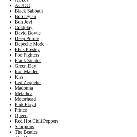
AC/DC
Black Sabbath
Bob Dylan
Bon Jovi
Coldplay
David Bowie
Deep Purple
Depeche Mode
Elvis Presley
Foo Fighters
Frank Sinatra
Green Day
Iron Maiden
Kiss
Led Zeppelin
Madonna
Metallica
Motorhead
Pink Floyd
Prince
Queen
Red Hot Chili Peppers
Scorpions
The Beatles