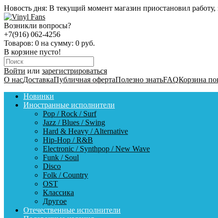
Новость дня:
В текущий момент магазин приостановил работу, 
Возникли вопросы?
+7(916) 062-4256
Товаров:
0
на сумму:
0 руб.
В корзине пусто!
Войти
или
зарегистрироваться
О нас
Доставка
Публичная оферта
Полезно знать
FAQ
Корзина по
Новинки
Иностранные исполнители
Pop / Rock / Surf
Jazz / Blues / Swing
Hard & Heavy / Alternative
Hip-Hop / R&B
Electronic / Synthpop / New Wave
Funk / Soul
Disco
Folk / Country
OST
Классика
Другое
Отечественные исполнители