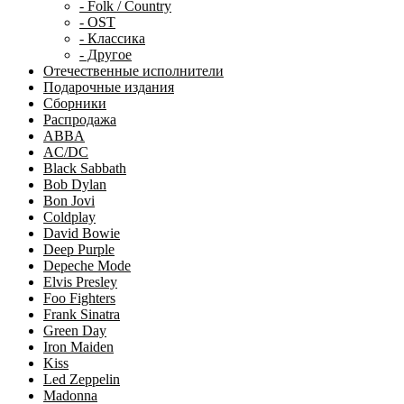
- Folk / Country
- OST
- Классика
- Другое
Отечественные исполнители
Подарочные издания
Сборники
Распродажа
ABBA
AC/DC
Black Sabbath
Bob Dylan
Bon Jovi
Coldplay
David Bowie
Deep Purple
Depeche Mode
Elvis Presley
Foo Fighters
Frank Sinatra
Green Day
Iron Maiden
Kiss
Led Zeppelin
Madonna