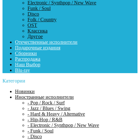
Electronic / Synthpop / New Wave
Funk / Soul
Disco
Folk / Country
OST
Классика
Другое
Отечественные исполнители
Подарочные издания
Сборники
Распродажа
Наш Выбор
Blu-ray
Категории
Новинки
Иностранные исполнители
- Pop / Rock / Surf
- Jazz / Blues / Swing
- Hard & Heavy / Alternative
- Hip-Hop / R&B
- Electronic / Synthpop / New Wave
- Funk / Soul
- Disco