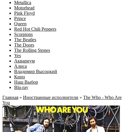
Metallica
Motorhead
Pink Floyd
Prince
Queen
Red Hot Chili Peppers
Scorpions
The Beatles
The Doors
The Rolling Stones
Yes
Аквариум
Алиса
Владимир Высоцкий
Кино
Наш Выбор
Blu-ray
Главная
»
Иностранные исполнители
»
The Who - Who Are
You