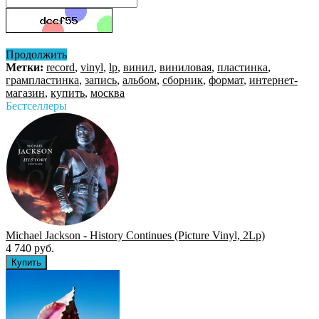
Продолжить
Метки:
record
,
vinyl
,
lp
,
винил
,
виниловая
,
пластинка
,
грампластинка
,
запись
,
альбом
,
сборник
,
формат
,
интернет-
магазин
,
купить
,
москва
Бестселлеры
Michael Jackson - History Continues (Picture Vinyl, 2Lp)
4 740 руб.