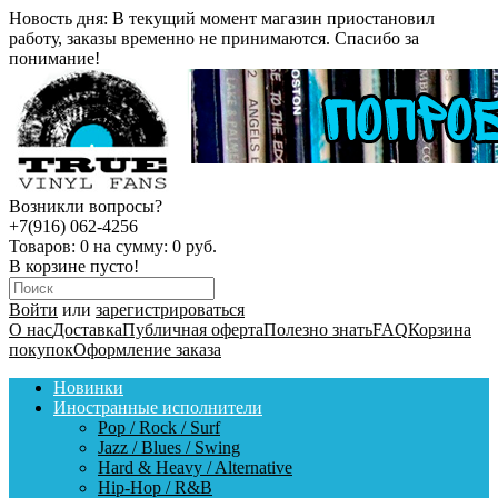
Новость дня:
В текущий момент магазин приостановил
работу, заказы временно не принимаются. Спасибо за
понимание!
Возникли вопросы?
+7(916) 062-4256
Товаров:
0
на сумму:
0 руб.
В корзине пусто!
Войти
или
зарегистрироваться
О нас
Доставка
Публичная оферта
Полезно знать
FAQ
Корзина
покупок
Оформление заказа
Новинки
Иностранные исполнители
Pop / Rock / Surf
Jazz / Blues / Swing
Hard & Heavy / Alternative
Hip-Hop / R&B