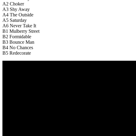
A2
Choker
A3
Shy Away
A4
The Outside
A5
Saturday
A6
Never Take It
B1
Mulberry Street
B2
Formidable
B3
Bounce Man
B4
No Chances
B5
Redecorate