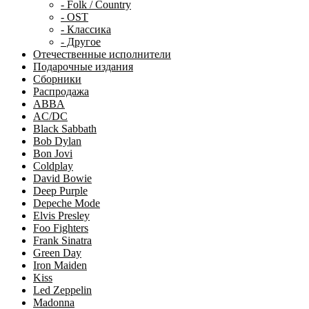
- Folk / Country
- OST
- Классика
- Другое
Отечественные исполнители
Подарочные издания
Сборники
Распродажа
ABBA
AC/DC
Black Sabbath
Bob Dylan
Bon Jovi
Coldplay
David Bowie
Deep Purple
Depeche Mode
Elvis Presley
Foo Fighters
Frank Sinatra
Green Day
Iron Maiden
Kiss
Led Zeppelin
Madonna