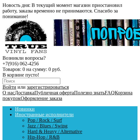
Новость дня:
В текущий момент магазин приостановил
работу, заказы временно не принимаются. Спасибо за
понимание!
Возникли вопросы?
+7(916) 062-4256
Товаров:
0
на сумму:
0 руб.
В корзине пусто!
Войти
или
зарегистрироваться
О нас
Доставка
Публичная оферта
Полезно знать
FAQ
Корзина
покупок
Оформление заказа
Новинки
Иностранные исполнители
Pop / Rock / Surf
Jazz / Blues / Swing
Hard & Heavy / Alternative
Hip-Hop / R&B