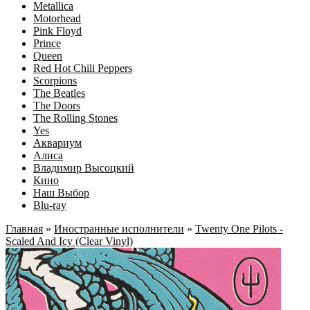
Metallica
Motorhead
Pink Floyd
Prince
Queen
Red Hot Chili Peppers
Scorpions
The Beatles
The Doors
The Rolling Stones
Yes
Аквариум
Алиса
Владимир Высоцкий
Кино
Наш Выбор
Blu-ray
Главная
»
Иностранные исполнители
»
Twenty One Pilots -
Scaled And Icy (Clear Vinyl)