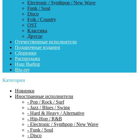
Electronic / Synthpop / New Wave
Funk / Soul
Disco
Folk / Country
OST
Классика
Другое
Отечественные исполнители
Подарочные издания
Сборники
Распродажа
Наш Выбор
Blu-ray
Категории
Новинки
Иностранные исполнители
- Pop / Rock / Surf
- Jazz / Blues / Swing
- Hard & Heavy / Alternative
- Hip-Hop / R&B
- Electronic / Synthpop / New Wave
- Funk / Soul
- Disco