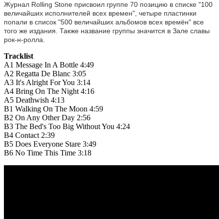
Журнал Rolling Stone присвоил группе 70 позицию в списке "100
величайших исполнителей всех времен", четыре пластинки
попали в список "500 величайших альбомов всех времён" все
того же издания. Также название группы значится в Зале славы
рок-н-ролла.
Tracklist
A1
Message In A Bottle
4:49
A2
Regatta De Blanc
3:05
A3
It's Alright For You
3:14
A4
Bring On The Night
4:16
A5
Deathwish
4:13
B1
Walking On The Moon
4:59
B2
On Any Other Day
2:56
B3
The Bed's Too Big Without You
4:24
B4
Contact
2:39
B5
Does Everyone Stare
3:49
B6
No Time This Time
3:18