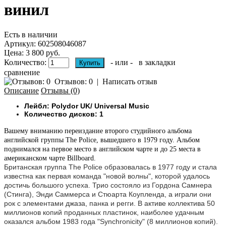
винил
Есть в наличии
Артикул:
602508046087
Цена: 3 800 руб.
Количество:
- или -
в закладки
сравнение
Отзывов: 0
|
Написать отзыв
Описание
Отзывы (0)
Лейбл: Polydor UK/ Universal Music
Количество дисков: 1
Вашему вниманию п
ереиздание второго студийного альбома
английской группы The Police, вышедшего в 1979 году. Альбом
поднимался на первое место в английском чарте и до 25 места в
американском чарте Billboard.
Британская группа The Police образовалась в 1977 году и стала
известна как первая команда "новой волны", которой удалось
достичь большого успеха. Трио состояло из Гордона Самнера
(Стинга), Энди Саммерса и Стюарта Коупленда, а играли они
рок с элементами джаза, панка и регги. В активе коллектива 50
миллионов копий проданных пластинок, наиболее удачным
оказался альбом 1983 года "Synchronicity" (8 миллионов копий).