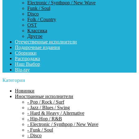
Electronic / Synthpop / New Wave
Funk / Soul
Disco
Folk / Country
OST
Классика
Другое
Отечественные исполнители
Подарочные издания
Сборники
Распродажа
Наш Выбор
Blu-ray
Категории
Новинки
Иностранные исполнители
- Pop / Rock / Surf
- Jazz / Blues / Swing
- Hard & Heavy / Alternative
- Hip-Hop / R&B
- Electronic / Synthpop / New Wave
- Funk / Soul
- Disco