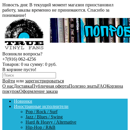
Новость дня:
В текущий момент магазин приостановил
работу, заказы временно не принимаются. Спасибо за
понимание!
Возникли вопросы?
+7(916) 062-4256
Товаров:
0
на сумму:
0 руб.
В корзине пусто!
Войти
или
зарегистрироваться
О нас
Доставка
Публичная оферта
Полезно знать
FAQ
Корзина
покупок
Оформление заказа
Новинки
Иностранные исполнители
Pop / Rock / Surf
Jazz / Blues / Swing
Hard & Heavy / Alternative
Hip-Hop / R&B