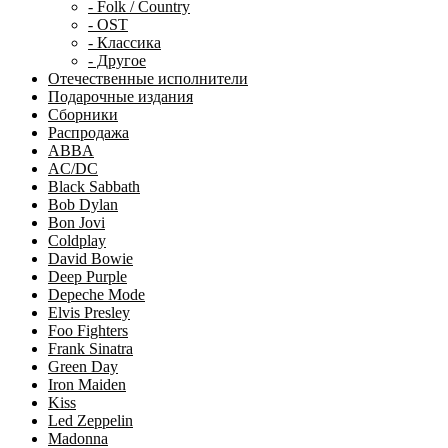
- Folk / Country
- OST
- Классика
- Другое
Отечественные исполнители
Подарочные издания
Сборники
Распродажа
ABBA
AC/DC
Black Sabbath
Bob Dylan
Bon Jovi
Coldplay
David Bowie
Deep Purple
Depeche Mode
Elvis Presley
Foo Fighters
Frank Sinatra
Green Day
Iron Maiden
Kiss
Led Zeppelin
Madonna