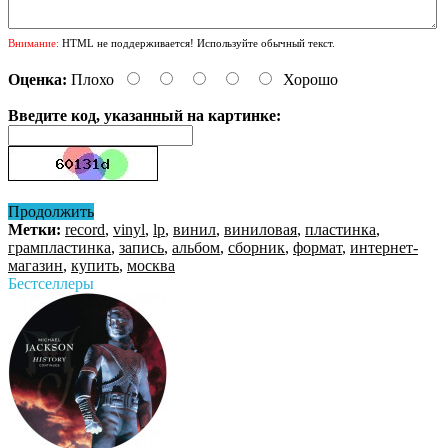
Внимание:
HTML не поддерживается! Используйте обычный текст.
Оценка:
Плохо
Хорошо
Введите код, указанный на картинке:
Продолжить
Метки:
record
,
vinyl
,
lp
,
винил
,
виниловая
,
пластинка
,
грампластинка
,
запись
,
альбом
,
сборник
,
формат
,
интернет-
магазин
,
купить
,
москва
Бестселлеры