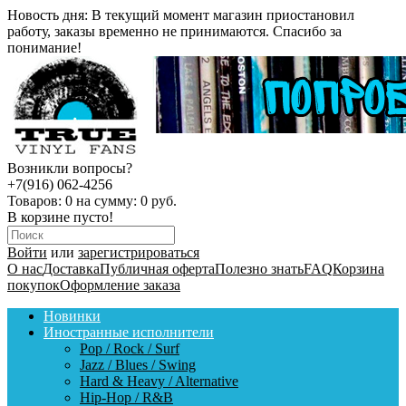
Новость дня:
В текущий момент магазин приостановил
работу, заказы временно не принимаются. Спасибо за
понимание!
Возникли вопросы?
+7(916) 062-4256
Товаров:
0
на сумму:
0 руб.
В корзине пусто!
Войти
или
зарегистрироваться
О нас
Доставка
Публичная оферта
Полезно знать
FAQ
Корзина
покупок
Оформление заказа
Новинки
Иностранные исполнители
Pop / Rock / Surf
Jazz / Blues / Swing
Hard & Heavy / Alternative
Hip-Hop / R&B