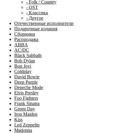
- Folk / Country
- OST
- Классика
- Другое
Отечественные исполнители
Подарочные издания
Сборники
Распродажа
ABBA
AC/DC
Black Sabbath
Bob Dylan
Bon Jovi
Coldplay
David Bowie
Deep Purple
Depeche Mode
Elvis Presley
Foo Fighters
Frank Sinatra
Green Day
Iron Maiden
Kiss
Led Zeppelin
Madonna