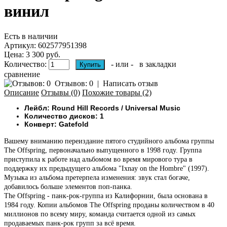
винил
Есть в наличии
Артикул:
602577951398
Цена: 3 300 руб.
Количество:
- или -
в закладки
сравнение
Отзывов: 0
|
Написать отзыв
Описание
Отзывы (0)
Похожие товары (2)
Лейбл: Round Hill Records ‎/ Universal Music
Количество дисков: 1
Конверт: Gatefold
Вашему вниманию переиздание пятого студийного альбома группы
The Offspring, первоначально выпущенного в 1998 году. Группа
приступила к работе над альбомом во время мирового тура в
поддержку их предыдущего альбома "Ixnay on the Hombre" (1997).
Музыка из альбома претерпела изменения: звук стал богаче,
добавилось больше элементов поп-панка.
The Offspring - панк-рок-группа из Калифорнии, была основана в
1984 году. Копии альбомов The Offspring проданы количеством в 40
миллионов по всему миру, команда считается одной из самых
продаваемых панк-рок групп за всё время.