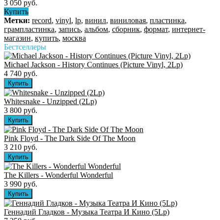
3 050 руб.
Купить
Метки:
record
,
vinyl
,
lp
,
винил
,
виниловая
,
пластинка
,
грампластинка
,
запись
,
альбом
,
сборник
,
формат
,
интернет-
магазин
,
купить
,
москва
Бестселлеры
Michael Jackson - History Continues (Picture Vinyl, 2Lp)
4 740 руб.
Whitesnake - Unzipped (2Lp)
3 800 руб.
Pink Floyd - The Dark Side Of The Moon
3 210 руб.
The Killers ‎- Wonderful Wonderful
3 990 руб.
Геннадий Гладков - Музыка Театра И Кино (5Lp)