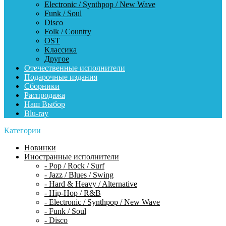
Electronic / Synthpop / New Wave
Funk / Soul
Disco
Folk / Country
OST
Классика
Другое
Отечественные исполнители
Подарочные издания
Сборники
Распродажа
Наш Выбор
Blu-ray
Категории
Новинки
Иностранные исполнители
- Pop / Rock / Surf
- Jazz / Blues / Swing
- Hard & Heavy / Alternative
- Hip-Hop / R&B
- Electronic / Synthpop / New Wave
- Funk / Soul
- Disco