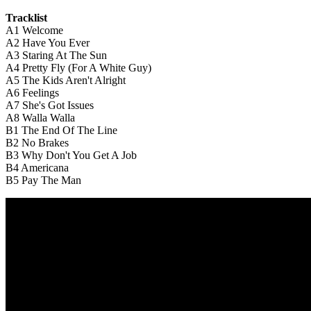
Tracklist
A1
Welcome
A2
Have You Ever
A3
Staring At The Sun
A4
Pretty Fly (For A White Guy)
A5
The Kids Aren't Alright
A6
Feelings
A7
She's Got Issues
A8
Walla Walla
B1
The End Of The Line
B2
No Brakes
B3
Why Don't You Get A Job
B4
Americana
B5
Pay The Man