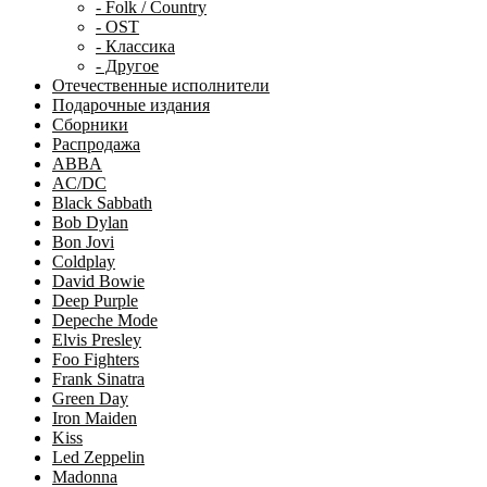
- Folk / Country
- OST
- Классика
- Другое
Отечественные исполнители
Подарочные издания
Сборники
Распродажа
ABBA
AC/DC
Black Sabbath
Bob Dylan
Bon Jovi
Coldplay
David Bowie
Deep Purple
Depeche Mode
Elvis Presley
Foo Fighters
Frank Sinatra
Green Day
Iron Maiden
Kiss
Led Zeppelin
Madonna