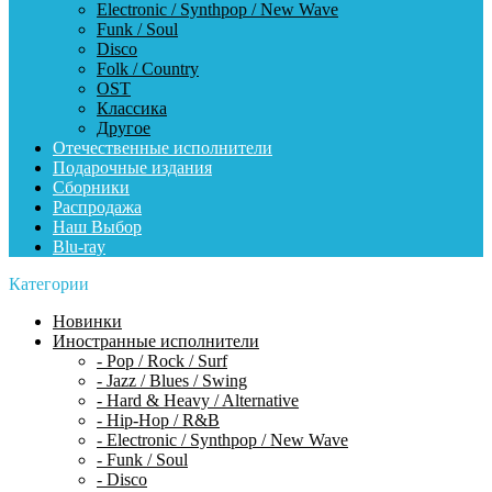
Electronic / Synthpop / New Wave
Funk / Soul
Disco
Folk / Country
OST
Классика
Другое
Отечественные исполнители
Подарочные издания
Сборники
Распродажа
Наш Выбор
Blu-ray
Категории
Новинки
Иностранные исполнители
- Pop / Rock / Surf
- Jazz / Blues / Swing
- Hard & Heavy / Alternative
- Hip-Hop / R&B
- Electronic / Synthpop / New Wave
- Funk / Soul
- Disco