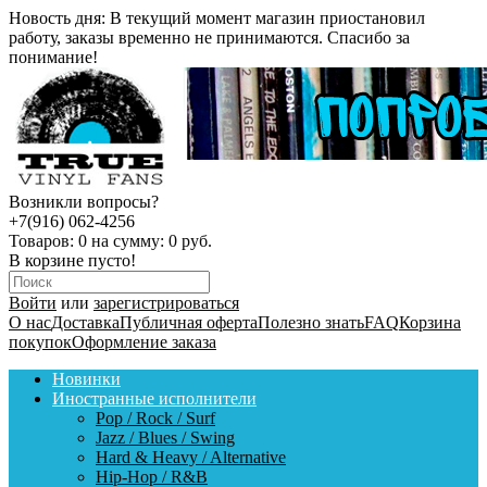
Новость дня:
В текущий момент магазин приостановил
работу, заказы временно не принимаются. Спасибо за
понимание!
Возникли вопросы?
+7(916) 062-4256
Товаров:
0
на сумму:
0 руб.
В корзине пусто!
Войти
или
зарегистрироваться
О нас
Доставка
Публичная оферта
Полезно знать
FAQ
Корзина
покупок
Оформление заказа
Новинки
Иностранные исполнители
Pop / Rock / Surf
Jazz / Blues / Swing
Hard & Heavy / Alternative
Hip-Hop / R&B