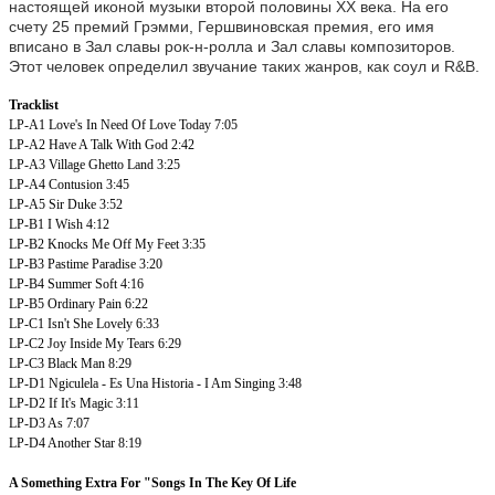
настоящей иконой музыки второй половины XX века. На его
счету 25 премий Грэмми, Гершвиновская премия, его имя
вписано в Зал славы рок-н-ролла и Зал славы композиторов.
Этот человек определил звучание таких жанров, как соул и R&B.
Tracklist
LP-A1
Love's In Need Of Love Today
7:05
LP-A2
Have A Talk With God
2:42
LP-A3
Village Ghetto Land
3:25
LP-A4
Contusion
3:45
LP-A5
Sir Duke
3:52
LP-B1
I Wish
4:12
LP-B2
Knocks Me Off My Feet
3:35
LP-B3
Pastime Paradise
3:20
LP-B4
Summer Soft
4:16
LP-B5
Ordinary Pain
6:22
LP-C1
Isn't She Lovely
6:33
LP-C2
Joy Inside My Tears
6:29
LP-C3
Black Man
8:29
LP-D1
Ngiculela - Es Una Historia - I Am Singing
3:48
LP-D2
If It's Magic
3:11
LP-D3
As
7:07
LP-D4
Another Star
8:19
A Something Extra For "Songs In The Key Of Life