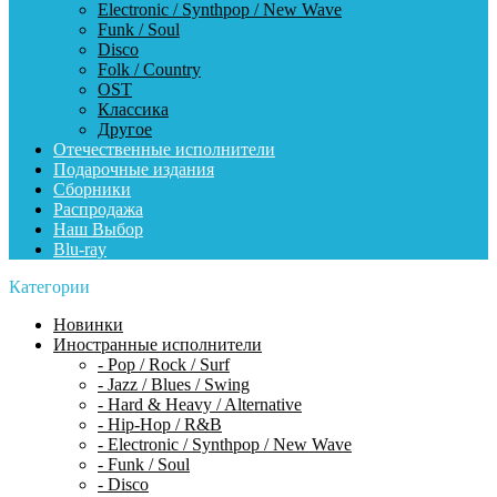
Electronic / Synthpop / New Wave
Funk / Soul
Disco
Folk / Country
OST
Классика
Другое
Отечественные исполнители
Подарочные издания
Сборники
Распродажа
Наш Выбор
Blu-ray
Категории
Новинки
Иностранные исполнители
- Pop / Rock / Surf
- Jazz / Blues / Swing
- Hard & Heavy / Alternative
- Hip-Hop / R&B
- Electronic / Synthpop / New Wave
- Funk / Soul
- Disco