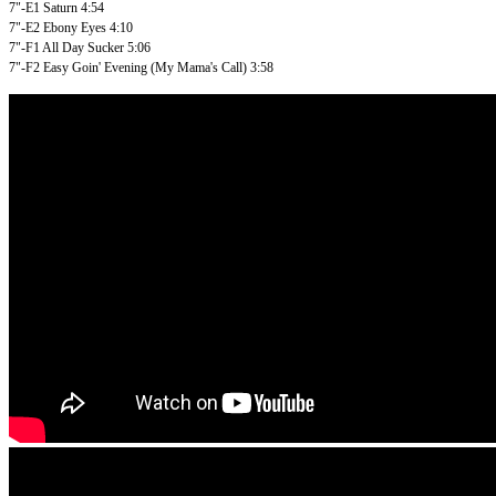
7"-E1
Saturn
4:54
7"-E2
Ebony Eyes
4:10
7"-F1
All Day Sucker
5:06
7"-F2
Easy Goin' Evening (My Mama's Call)
3:58