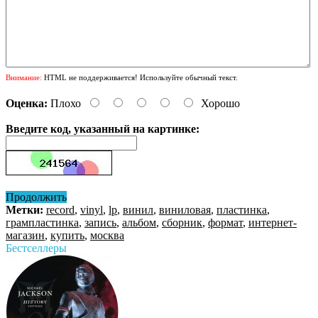
Внимание:
HTML не поддерживается! Используйте обычный текст.
Оценка:
Плохо
Хорошо
Введите код, указанный на картинке:
Продолжить
Метки:
record
,
vinyl
,
lp
,
винил
,
виниловая
,
пластинка
,
грампластинка
,
запись
,
альбом
,
сборник
,
формат
,
интернет-
магазин
,
купить
,
москва
Бестселлеры