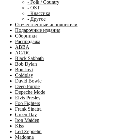
- Folk / Country
- OST
- Классика
- Другое
Отечественные исполнители
Подарочные издания
Сборники
Распродажа
ABBA
AC/DC
Black Sabbath
Bob Dylan
Bon Jovi
Coldplay
David Bowie
Deep Purple
Depeche Mode
Elvis Presley
Foo Fighters
Frank Sinatra
Green Day
Iron Maiden
Kiss
Led Zeppelin
Madonna