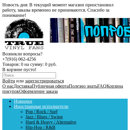
Новость дня:
В текущий момент магазин приостановил
работу, заказы временно не принимаются. Спасибо за
понимание!
Возникли вопросы?
+7(916) 062-4256
Товаров:
0
на сумму:
0 руб.
В корзине пусто!
Войти
или
зарегистрироваться
О нас
Доставка
Публичная оферта
Полезно знать
FAQ
Корзина
покупок
Оформление заказа
Новинки
Иностранные исполнители
Pop / Rock / Surf
Jazz / Blues / Swing
Hard & Heavy / Alternative
Hip-Hop / R&B