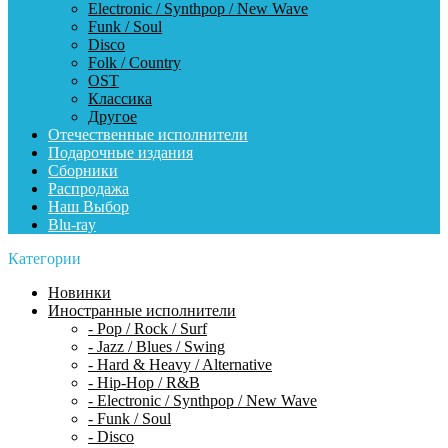
Electronic / Synthpop / New Wave
Funk / Soul
Disco
Folk / Country
OST
Классика
Другое
Отечественные исполнители
Подарочные издания
Сборники
Распродажа
Наш Выбор
Blu-ray
Категории
Новинки
Иностранные исполнители
- Pop / Rock / Surf
- Jazz / Blues / Swing
- Hard & Heavy / Alternative
- Hip-Hop / R&B
- Electronic / Synthpop / New Wave
- Funk / Soul
- Disco