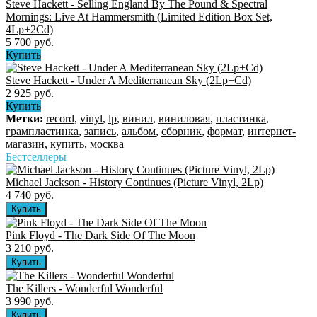
Steve Hackett - Selling England By The Pound & Spectral
Mornings: Live At Hammersmith (Limited Edition Box Set,
4Lp+2Cd)
5 700 руб.
Купить
Steve Hackett - Under A Mediterranean Sky (2Lp+Cd)
2 925 руб.
Купить
Метки:
record
,
vinyl
,
lp
,
винил
,
виниловая
,
пластинка
,
грампластинка
,
запись
,
альбом
,
сборник
,
формат
,
интернет-
магазин
,
купить
,
москва
Бестселлеры
Michael Jackson - History Continues (Picture Vinyl, 2Lp)
4 740 руб.
Pink Floyd - The Dark Side Of The Moon
3 210 руб.
The Killers ‎- Wonderful Wonderful
3 990 руб.