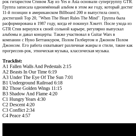
рок гитаристом Стивом Хау из Yes и Asia основали супергруппу GTR.
Группа записала одноимённый альбом в этом же году, который достиг
11-й позиции в американском Billboard 200 и выпустила сингл,
достигший Top 20, "When The Heart Rules The Mind". Группа была
расформирована в 1987 году, когда её покинул Хэкетт. После ухода из
GTR Стив вернулся к своей сольной карьере, регулярно выпускал
альбомы и давал концерты. Также участвовал в Guitar Wars в
компании с Нуно Беттанкуром, Полом Гилбертом и Джоном Полом
Джонсом. Его работа охватывает различные жанры и стили, такие как
прогрессив-рок, этническая музыка, классическая музыка.
Tracklist:
A1
Fallen Walls And Pedestals
2:15
A2
Beasts In Our Time
6:19
A3
Under The Eye Of The Sun
7:01
B1
Underground Railroad
6:18
B2
Those Golden Wings
11:15
B3
Shadow And Flame
4:20
C1
Hungry Years
4:30
C2
Descent
4:20
C3
Conflict
2:34
C4
Peace
4:57