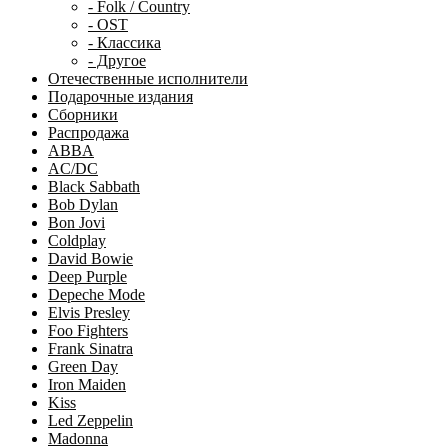
- Folk / Country
- OST
- Классика
- Другое
Отечественные исполнители
Подарочные издания
Сборники
Распродажа
ABBA
AC/DC
Black Sabbath
Bob Dylan
Bon Jovi
Coldplay
David Bowie
Deep Purple
Depeche Mode
Elvis Presley
Foo Fighters
Frank Sinatra
Green Day
Iron Maiden
Kiss
Led Zeppelin
Madonna