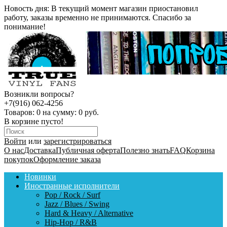
Новость дня:
В текущий момент магазин приостановил
работу, заказы временно не принимаются. Спасибо за
понимание!
Возникли вопросы?
+7(916) 062-4256
Товаров:
0
на сумму:
0 руб.
В корзине пусто!
Войти
или
зарегистрироваться
О нас
Доставка
Публичная оферта
Полезно знать
FAQ
Корзина
покупок
Оформление заказа
Новинки
Иностранные исполнители
Pop / Rock / Surf
Jazz / Blues / Swing
Hard & Heavy / Alternative
Hip-Hop / R&B