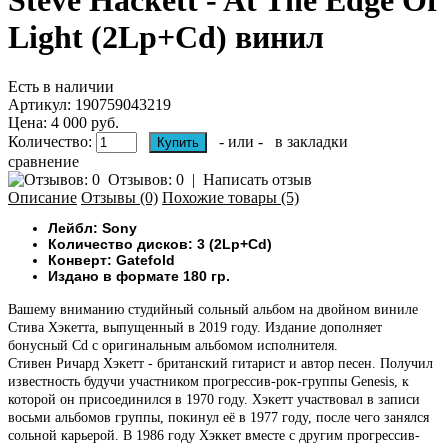
Steve Hackett - At The Edge Of
Light (2Lp+Cd) винил
Есть в наличии
Артикул:
190759043219
Цена: 4 000 руб.
Количество:
- или -
в закладки
сравнение
Отзывов: 0
|
Написать отзыв
Описание
Отзывы (0)
Похожие товары (5)
Лейбл: Sony
Количество дисков: 3 (2Lp+Cd)
Конверт: Gatefold
Издано в формате 180 гр.
Вашему вниманию
студийный сольный альбом на двойном виниле
Стива Хэкетта, выпущенный в 2019 году. Издание дополняет
бонусный Cd с оригинальным альбомом исполнителя.
Стивен Ричард Хэкетт - британский гитарист и автор песен. Получил
известность будучи участником прогрессив-рок-группы Genesis, к
которой он присоединился в 1970 году. Хэкетт участвовал в записи
восьми альбомов группы, покинул её в 1977 году, после чего занялся
сольной карьерой. В 1986 году Хэккет вместе с другим прогрессив-