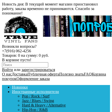
Новость дня:
В текущий момент магазин приостановил
работу, заказы временно не принимаются. Спасибо за
понимание!
Возникли вопросы?
+7(916) 062-4256
Товаров:
0
на сумму:
0 руб.
В корзине пусто!
Войти
или
зарегистрироваться
О нас
Доставка
Публичная оферта
Полезно знать
FAQ
Корзина
покупок
Оформление заказа
Новинки
Иностранные исполнители
Pop / Rock / Surf
Jazz / Blues / Swing
Hard & Heavy / Alternative
Hip-Hop / R&B