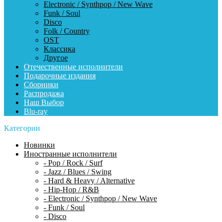
Electronic / Synthpop / New Wave
Funk / Soul
Disco
Folk / Country
OST
Классика
Другое
Отечественные исполнители
Подарочные издания
Сборники
Распродажа
Наш Выбор
Blu-ray
Категории
Новинки
Иностранные исполнители
- Pop / Rock / Surf
- Jazz / Blues / Swing
- Hard & Heavy / Alternative
- Hip-Hop / R&B
- Electronic / Synthpop / New Wave
- Funk / Soul
- Disco