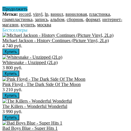
Продолжить
Метки:
record
,
vinyl
,
lp
,
винил
,
виниловая
,
пластинка
,
грампластинка
,
запись
,
альбом
,
сборник
,
формат
,
интернет-
магазин
,
купить
,
москва
Бестселлеры
Michael Jackson - History Continues (Picture Vinyl, 2Lp)
4 740 руб.
Whitesnake - Unzipped (2Lp)
3 800 руб.
Pink Floyd - The Dark Side Of The Moon
3 210 руб.
The Killers ‎- Wonderful Wonderful
3 990 руб.
Bad Boys Blue - Super Hits 1