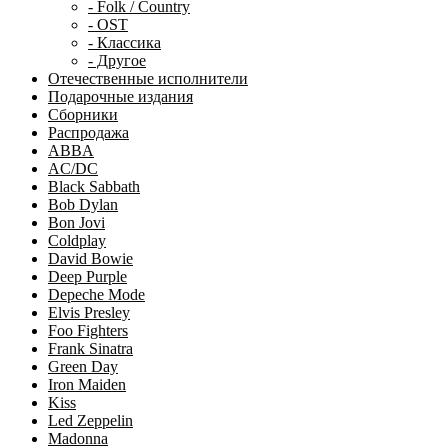
- Folk / Country
- OST
- Классика
- Другое
Отечественные исполнители
Подарочные издания
Сборники
Распродажа
ABBA
AC/DC
Black Sabbath
Bob Dylan
Bon Jovi
Coldplay
David Bowie
Deep Purple
Depeche Mode
Elvis Presley
Foo Fighters
Frank Sinatra
Green Day
Iron Maiden
Kiss
Led Zeppelin
Madonna