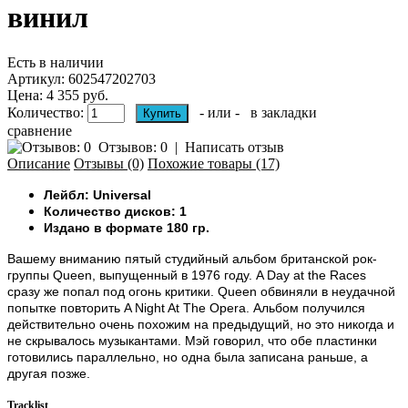
винил
Есть в наличии
Артикул:
602547202703
Цена: 4 355 руб.
Количество:
- или -
в закладки
сравнение
Отзывов: 0
|
Написать отзыв
Описание
Отзывы (0)
Похожие товары (17)
Лейбл: Universal
Количество дисков: 1
Издано в формате 180 гр.
Вашему вниманию пятый студийный альбом британской рок-
группы Queen, выпущенный в 1976 году.
A Day at the Races
сразу же попал под огонь критики. Queen обвиняли в неудачной
попытке повторить A Night At The Opera. Альбом получился
действительно очень похожим на предыдущий, но это никогда и
не скрывалось музыкантами. Мэй говорил, что обе пластинки
готовились параллельно, но одна была записана раньше, а
другая позже.
Tracklist