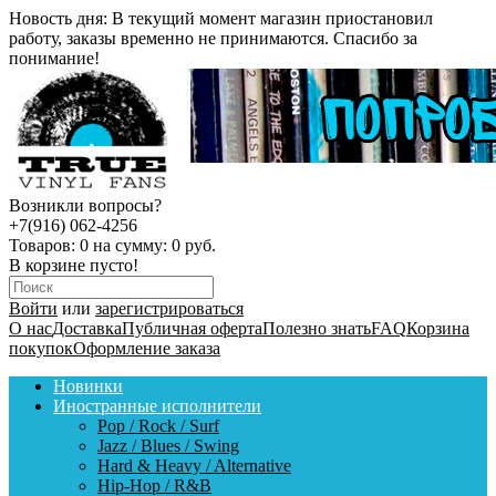
Новость дня:
В текущий момент магазин приостановил
работу, заказы временно не принимаются. Спасибо за
понимание!
Возникли вопросы?
+7(916) 062-4256
Товаров:
0
на сумму:
0 руб.
В корзине пусто!
Войти
или
зарегистрироваться
О нас
Доставка
Публичная оферта
Полезно знать
FAQ
Корзина
покупок
Оформление заказа
Новинки
Иностранные исполнители
Pop / Rock / Surf
Jazz / Blues / Swing
Hard & Heavy / Alternative
Hip-Hop / R&B