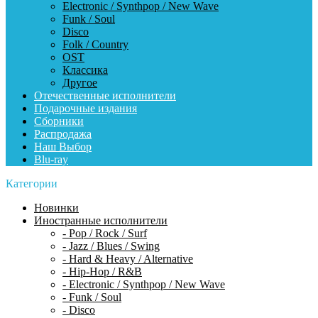
Electronic / Synthpop / New Wave
Funk / Soul
Disco
Folk / Country
OST
Классика
Другое
Отечественные исполнители
Подарочные издания
Сборники
Распродажа
Наш Выбор
Blu-ray
Категории
Новинки
Иностранные исполнители
- Pop / Rock / Surf
- Jazz / Blues / Swing
- Hard & Heavy / Alternative
- Hip-Hop / R&B
- Electronic / Synthpop / New Wave
- Funk / Soul
- Disco