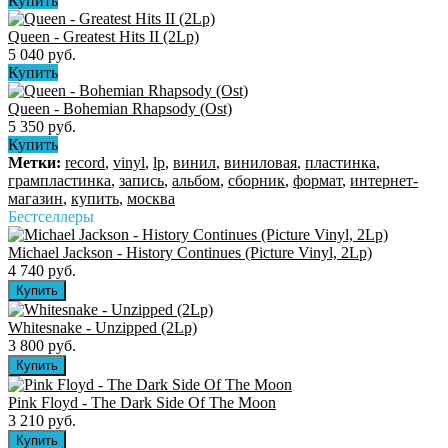
Купить
Queen ‎- Greatest Hits II (2Lp)
5 040 руб.
Купить
Queen - Bohemian Rhapsody (Ost)
5 350 руб.
Купить
Метки:
record
,
vinyl
,
lp
,
винил
,
виниловая
,
пластинка
,
грампластинка
,
запись
,
альбом
,
сборник
,
формат
,
интернет-
магазин
,
купить
,
москва
Бестселлеры
Michael Jackson - History Continues (Picture Vinyl, 2Lp)
4 740 руб.
Whitesnake - Unzipped (2Lp)
3 800 руб.
Pink Floyd - The Dark Side Of The Moon
3 210 руб.