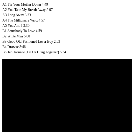
A1
Tie Your Mother Down
4:49
A2
You Take My Breath Away
5:07
A3
Long Away
3:33
A4
The Millionaire Waltz
4:57
A5
You And I
3:30
B1
Somebody To Love
4:59
B2
White Man
5:00
B3
Good Old-Fashioned Lover Boy
2:53
B4
Drowse
3:46
B5
Teo Torriatte (Let Us Cling Together)
5:54