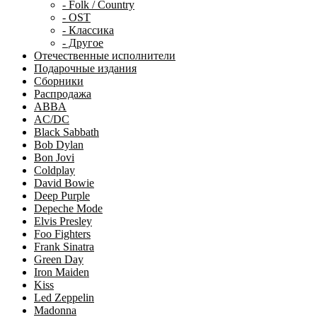
- Folk / Country
- OST
- Классика
- Другое
Отечественные исполнители
Подарочные издания
Сборники
Распродажа
ABBA
AC/DC
Black Sabbath
Bob Dylan
Bon Jovi
Coldplay
David Bowie
Deep Purple
Depeche Mode
Elvis Presley
Foo Fighters
Frank Sinatra
Green Day
Iron Maiden
Kiss
Led Zeppelin
Madonna