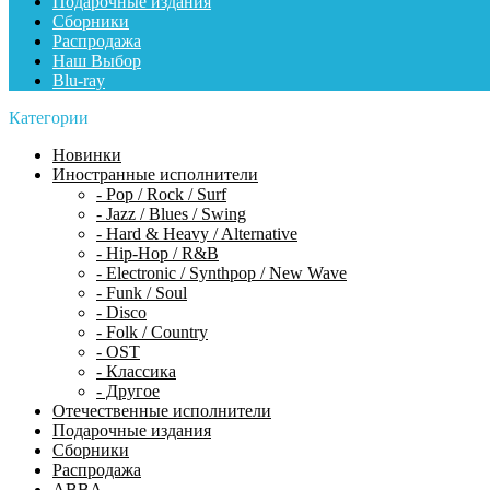
Подарочные издания
Сборники
Распродажа
Наш Выбор
Blu-ray
Категории
Новинки
Иностранные исполнители
- Pop / Rock / Surf
- Jazz / Blues / Swing
- Hard & Heavy / Alternative
- Hip-Hop / R&B
- Electronic / Synthpop / New Wave
- Funk / Soul
- Disco
- Folk / Country
- OST
- Классика
- Другое
Отечественные исполнители
Подарочные издания
Сборники
Распродажа
ABBA