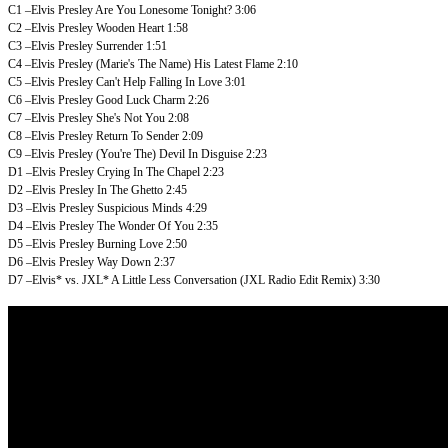
C1
–Elvis Presley
Are You Lonesome Tonight?
3:06
C2
–Elvis Presley
Wooden Heart
1:58
C3
–Elvis Presley
Surrender
1:51
C4
–Elvis Presley
(Marie's The Name) His Latest Flame
2:10
C5
–Elvis Presley
Can't Help Falling In Love
3:01
C6
–Elvis Presley
Good Luck Charm
2:26
C7
–Elvis Presley
She's Not You
2:08
C8
–Elvis Presley
Return To Sender
2:09
C9
–Elvis Presley
(You're The) Devil In Disguise
2:23
D1
–Elvis Presley
Crying In The Chapel
2:23
D2
–Elvis Presley
In The Ghetto
2:45
D3
–Elvis Presley
Suspicious Minds
4:29
D4
–Elvis Presley
The Wonder Of You
2:35
D5
–Elvis Presley
Burning Love
2:50
D6
–Elvis Presley
Way Down
2:37
D7
–Elvis* vs. JXL*
A Little Less Conversation (JXL Radio Edit Remix)
3:30