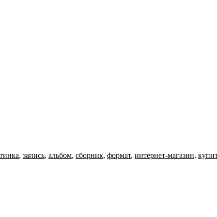
тинка
,
запись
,
альбом
,
сборник
,
формат
,
интернет-магазин
,
купи