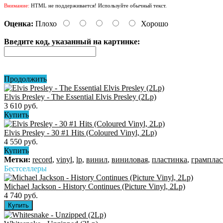
Внимание:
HTML не поддерживается! Используйте обычный текст.
Оценка:
Плохо
Хорошо
Введите код, указанный на картинке:
Продолжить
Elvis Presley - The Essential Elvis Presley (2Lp)
3 610 руб.
Купить
Elvis Presley - 30 #1 Hits (Coloured Vinyl, 2Lp)
4 550 руб.
Купить
Метки:
record
,
vinyl
,
lp
,
винил
,
виниловая
,
пластинка
,
грамплас
Бестселлеры
Michael Jackson - History Continues (Picture Vinyl, 2Lp)
4 740 руб.