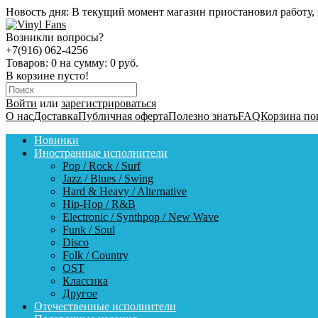
Новость дня:
В текущий момент магазин приостановил работу, 
Возникли вопросы?
+7(916) 062-4256
Товаров:
0
на сумму:
0 руб.
В корзине пусто!
Войти
или
зарегистрироваться
О нас
Доставка
Публичная оферта
Полезно знать
FAQ
Корзина по
Новинки
Иностранные исполнители
Pop / Rock / Surf
Jazz / Blues / Swing
Hard & Heavy / Alternative
Hip-Hop / R&B
Electronic / Synthpop / New Wave
Funk / Soul
Disco
Folk / Country
OST
Классика
Другое
Отечественные исполнители