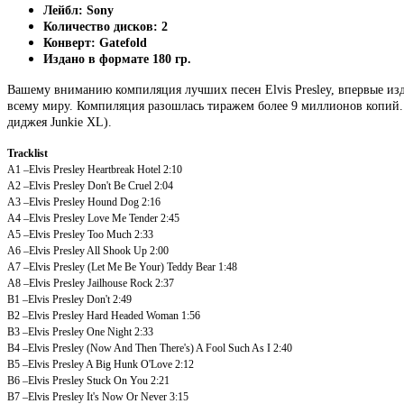
Лейбл: Sony
Количество дисков: 2
Конверт: Gatefold
Издано в формате 180 гр.
Вашему вниманию компиляция лучших песен Elvis Presley, впервые изд
всему миру. Компиляция разошлась тиражем более 9 миллионов копий
диджея Junkie XL).
Tracklist
A1
–Elvis Presley
Heartbreak Hotel
2:10
A2
–Elvis Presley
Don't Be Cruel
2:04
A3
–Elvis Presley
Hound Dog
2:16
A4
–Elvis Presley
Love Me Tender
2:45
A5
–Elvis Presley
Too Much
2:33
A6
–Elvis Presley
All Shook Up
2:00
A7
–Elvis Presley
(Let Me Be Your) Teddy Bear
1:48
A8
–Elvis Presley
Jailhouse Rock
2:37
B1
–Elvis Presley
Don't
2:49
B2
–Elvis Presley
Hard Headed Woman
1:56
B3
–Elvis Presley
One Night
2:33
B4
–Elvis Presley
(Now And Then There's) A Fool Such As I
2:40
B5
–Elvis Presley
A Big Hunk O'Love
2:12
B6
–Elvis Presley
Stuck On You
2:21
B7
–Elvis Presley
It's Now Or Never
3:15