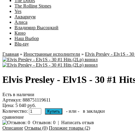
The Doors
The Rolling Stones
Yes
Аквариум
Алиса
Владимир Высоцкий
Кино
Наш Выбор
Blu-ray
Главная
»
Иностранные исполнители
»
Elvis Presley - Elv1S - 30
Elvis Presley - Elv1S - 30 #1 Hi
Есть в наличии
Артикул:
888751119611
Цена: 5 040 руб.
Количество:
- или -
в закладки
сравнение
Отзывов: 0
|
Написать отзыв
Описание
Отзывы (0)
Похожие товары (2)