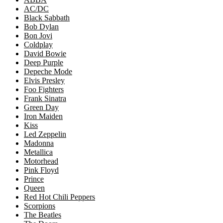
AC/DC
Black Sabbath
Bob Dylan
Bon Jovi
Coldplay
David Bowie
Deep Purple
Depeche Mode
Elvis Presley
Foo Fighters
Frank Sinatra
Green Day
Iron Maiden
Kiss
Led Zeppelin
Madonna
Metallica
Motorhead
Pink Floyd
Prince
Queen
Red Hot Chili Peppers
Scorpions
The Beatles