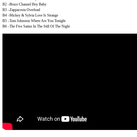
B2
–Bruce Channel
Hey Baby
B3
–Zappacosta
Overload
B4
–Mickey & Sylvia
Love Is Strange
B5
–Tom Johnston
Where Are You Tonight
B6
–The Five Satins
In The Still Of The Night