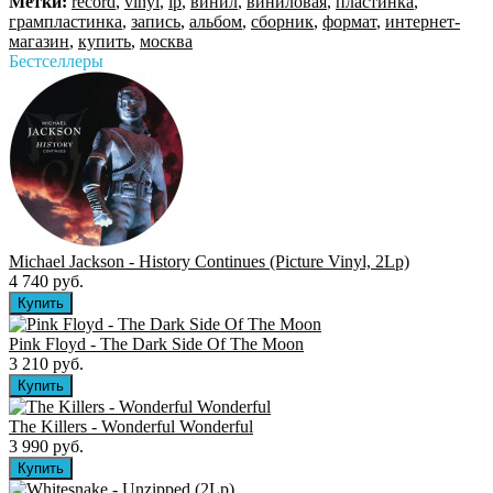
Метки:
record
,
vinyl
,
lp
,
винил
,
виниловая
,
пластинка
,
грампластинка
,
запись
,
альбом
,
сборник
,
формат
,
интернет-
магазин
,
купить
,
москва
Бестселлеры
Michael Jackson - History Continues (Picture Vinyl, 2Lp)
4 740 руб.
Pink Floyd - The Dark Side Of The Moon
3 210 руб.
The Killers ‎- Wonderful Wonderful
3 990 руб.