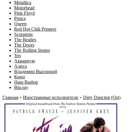
Metallica
Motorhead
Pink Floyd
Prince
Queen
Red Hot Chili Peppers
Scorpions
The Beatles
The Doors
The Rolling Stones
Yes
Аквариум
Алиса
Владимир Высоцкий
Кино
Наш Выбор
Blu-ray
Главная
»
Иностранные исполнители
»
Dirty Dancing (Ost)