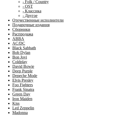
- Folk / Country
- OST
- Классика
- Другое
Отечественные исполнители
Подарочные издания
Сборники
Распродажа
ABBA
AC/DC
Black Sabbath
Bob Dylan
Bon Jovi
Coldplay
David Bowie
Deep Purple
Depeche Mode
Elvis Presley
Foo Fighters
Frank Sinatra
Green Day
Iron Maiden
Kiss
Led Zeppelin
Madonna