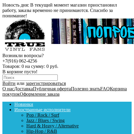
Новость дня:
В текущий момент магазин приостановил
работу, заказы временно не принимаются. Спасибо за
понимание!
Возникли вопросы?
+7(916) 062-4256
Товаров:
0
на сумму:
0 руб.
В корзине пусто!
Войти
или
зарегистрироваться
О нас
Доставка
Публичная оферта
Полезно знать
FAQ
Корзина
покупок
Оформление заказа
Новинки
Иностранные исполнители
Pop / Rock / Surf
Jazz / Blues / Swing
Hard & Heavy / Alternative
Hip-Hop / R&B