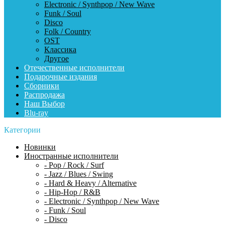
Electronic / Synthpop / New Wave
Funk / Soul
Disco
Folk / Country
OST
Классика
Другое
Отечественные исполнители
Подарочные издания
Сборники
Распродажа
Наш Выбор
Blu-ray
Категории
Новинки
Иностранные исполнители
- Pop / Rock / Surf
- Jazz / Blues / Swing
- Hard & Heavy / Alternative
- Hip-Hop / R&B
- Electronic / Synthpop / New Wave
- Funk / Soul
- Disco