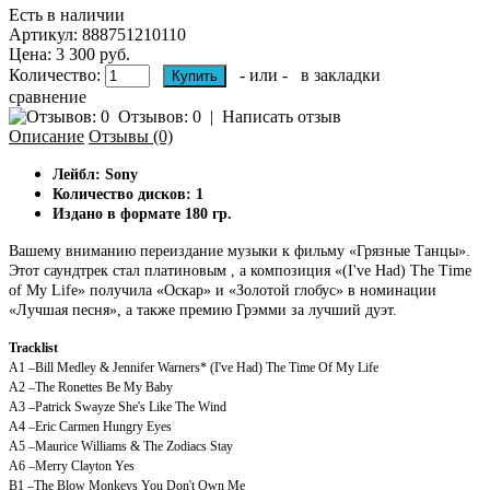
Есть в наличии
Артикул:
888751210110
Цена: 3 300 руб.
Количество:
- или -
в закладки
сравнение
Отзывов: 0
|
Написать отзыв
Описание
Отзывы (0)
Лейбл: Sony
Количество дисков: 1
Издано в формате 180 гр.
Вашему вниманию переиздание музыки к фильму «Грязные Танцы».
Этот саундтрек стал платиновым , а композиция «(I've Had) The Time
of My Life» получила «Оскар» и «Золотой глобус» в номинации
«Лучшая песня», а также премию Грэмми за лучший дуэт.
Tracklist
A1
–Bill Medley & Jennifer Warners*
(I've Had) The Time Of My Life
A2
–The Ronettes
Be My Baby
A3
–Patrick Swayze
She's Like The Wind
A4
–Eric Carmen
Hungry Eyes
A5
–Maurice Williams & The Zodiacs
Stay
A6
–Merry Clayton
Yes
B1
–The Blow Monkeys
You Don't Own Me