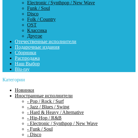
Electronic / Synthpop / New Wave
Funk / Soul
Disco
Folk / Country
OST
Классика
Другое
Отечественные исполнители
Подарочные издания
Сборники
Распродажа
Наш Выбор
Blu-ray
Категории
Новинки
Иностранные исполнители
- Pop / Rock / Surf
- Jazz / Blues / Swing
- Hard & Heavy / Alternative
- Hip-Hop / R&B
- Electronic / Synthpop / New Wave
- Funk / Soul
- Disco