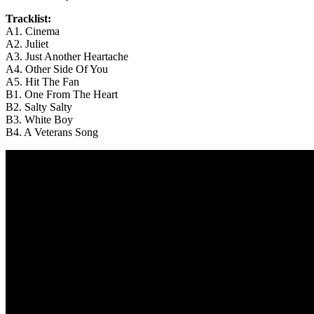
Tracklist:
A1. Cinema
A2. Juliet
A3. Just Another Heartache
A4. Other Side Of You
A5. Hit The Fan
B1. One From The Heart
B2. Salty Salty
B3. White Boy
B4. A Veterans Song