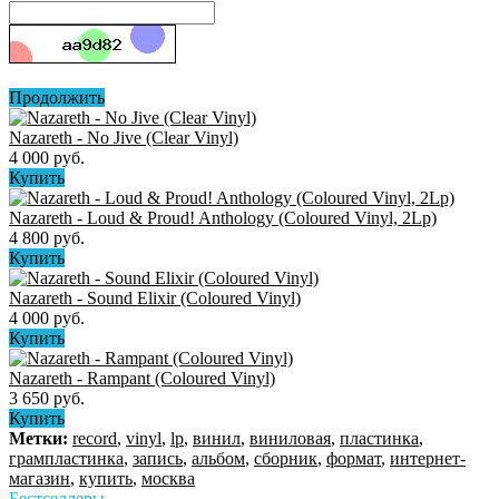
Продолжить
Nazareth - No Jive (Clear Vinyl)
4 000 руб.
Купить
Nazareth - Loud & Proud! Anthology (Coloured Vinyl, 2Lp)
4 800 руб.
Купить
Nazareth - Sound Elixir (Coloured Vinyl)
4 000 руб.
Купить
Nazareth - Rampant (Coloured Vinyl)
3 650 руб.
Купить
Метки:
record
,
vinyl
,
lp
,
винил
,
виниловая
,
пластинка
,
грампластинка
,
запись
,
альбом
,
сборник
,
формат
,
интернет-
магазин
,
купить
,
москва
Бестселлеры