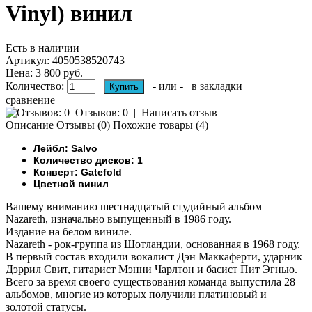
Vinyl) винил
Есть в наличии
Артикул:
4050538520743
Цена: 3 800 руб.
Количество:
- или -
в закладки
сравнение
Отзывов: 0
|
Написать отзыв
Описание
Отзывы (0)
Похожие товары (4)
Лейбл: Salvo
Количество дисков: 1
Конверт: Gatefold
Цветной винил
Вашему вниманию
шестнадцатый студийный альбом
Nazareth, изначально выпущенный в 1986 году.
Издание на белом виниле.
Nazareth - рок-группа из Шотландии, основанная в 1968 году.
В первый состав входили вокалист Дэн Маккаферти, ударник
Дэррил Свит, гитарист Мэнни Чарлтон и басист Пит Эгнью.
Всего за время своего существования команда выпустила 28
альбомов, многие из которых получили платиновый и
золотой статусы.