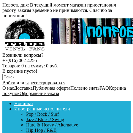
Новость дня:
В текущий момент магазин приостановил
работу, заказы временно не принимаются. Спасибо за
понимание!
Возникли вопросы?
+7(916) 062-4256
Товаров:
0
на сумму:
0 руб.
В корзине пусто!
Войти
или
зарегистрироваться
О нас
Доставка
Публичная оферта
Полезно знать
FAQ
Корзина
покупок
Оформление заказа
Новинки
Иностранные исполнители
Pop / Rock / Surf
Jazz / Blues / Swing
Hard & Heavy / Alternative
Hip-Hop / R&B