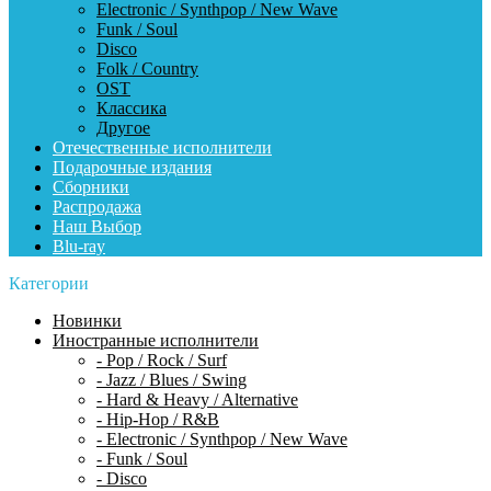
Electronic / Synthpop / New Wave
Funk / Soul
Disco
Folk / Country
OST
Классика
Другое
Отечественные исполнители
Подарочные издания
Сборники
Распродажа
Наш Выбор
Blu-ray
Категории
Новинки
Иностранные исполнители
- Pop / Rock / Surf
- Jazz / Blues / Swing
- Hard & Heavy / Alternative
- Hip-Hop / R&B
- Electronic / Synthpop / New Wave
- Funk / Soul
- Disco