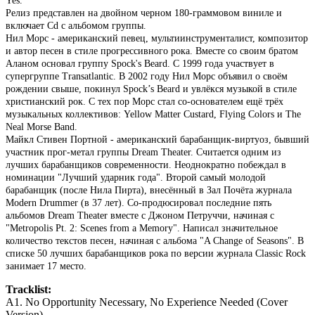
Yes.
Релиз представлен на двойном черном 180-граммовом виниле и
включает Cd с альбомом группы.
Нил Морс - американский певец, мультиинструменталист, композитор
и автор песен в стиле прогрессивного рока. Вместе со своим братом
Аланом основал группу Spock's Beard. C 1999 года участвует в
супергруппе Transatlantic. В 2002 году Нил Морс объявил о своём
рождении свыше, покинул Spock’s Beard и увлёкся музыкой в стиле
христианский рок. С тех пор Морс стал со-основателем ещё трёх
музыкальных коллективов: Yellow Matter Custard, Flying Colors и The
Neal Morse Band.
Майкл Стивен Портной - американский барабанщик-виртуоз, бывший
участник прог-метал группы Dream Theater. Считается одним из
лучших барабанщиков современности. Неоднократно побеждал в
номинации "Лучший ударник года". Второй самый молодой
барабанщик (после Нила Пирта), внесённый в Зал Почёта журнала
Modern Drummer (в 37 лет). Со-продюсировал последние пять
альбомов Dream Theater вместе с Джоном Петруччи, начиная с
"Metropolis Pt. 2: Scenes from a Memory". Написал значительное
количество текстов песен, начиная с альбома "A Change of Seasons". В
списке 50 лучших барабанщиков рока по версии журнала Classic Rock
занимает 17 место.
Tracklist:
A1. No Opportunity Necessary, No Experience Needed (Cover
Version)