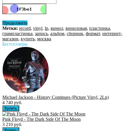
Продолжить
Метки:
record
,
vinyl
,
lp
,
винил
,
виниловая
,
пластинка
,
грампластинка
,
запись
,
альбом
,
сборник
,
формат
,
интернет-
магазин
,
купить
,
москва
Бестселлеры
Michael Jackson - History Continues (Picture Vinyl, 2Lp)
4 740 руб.
Pink Floyd - The Dark Side Of The Moon
3 210 руб.