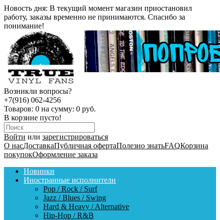
Новость дня:
В текущий момент магазин приостановил
работу, заказы временно не принимаются. Спасибо за
понимание!
Возникли вопросы?
+7(916) 062-4256
Товаров:
0
на сумму:
0 руб.
В корзине пусто!
Войти
или
зарегистрироваться
О нас
Доставка
Публичная оферта
Полезно знать
FAQ
Корзина
покупок
Оформление заказа
Новинки
Иностранные исполнители
Pop / Rock / Surf
Jazz / Blues / Swing
Hard & Heavy / Alternative
Hip-Hop / R&B