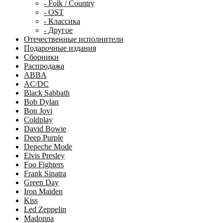
- Folk / Country
- OST
- Классика
- Другое
Отечественные исполнители
Подарочные издания
Сборники
Распродажа
ABBA
AC/DC
Black Sabbath
Bob Dylan
Bon Jovi
Coldplay
David Bowie
Deep Purple
Depeche Mode
Elvis Presley
Foo Fighters
Frank Sinatra
Green Day
Iron Maiden
Kiss
Led Zeppelin
Madonna