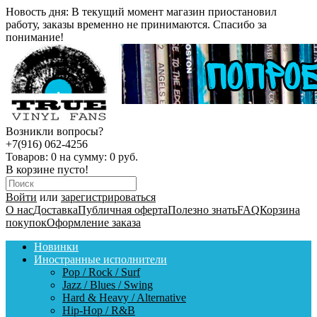
Новость дня:
В текущий момент магазин приостановил
работу, заказы временно не принимаются. Спасибо за
понимание!
Возникли вопросы?
+7(916) 062-4256
Товаров:
0
на сумму:
0 руб.
В корзине пусто!
Войти
или
зарегистрироваться
О нас
Доставка
Публичная оферта
Полезно знать
FAQ
Корзина
покупок
Оформление заказа
Новинки
Иностранные исполнители
Pop / Rock / Surf
Jazz / Blues / Swing
Hard & Heavy / Alternative
Hip-Hop / R&B