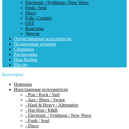
Electronic / Synthpop / New Wave
Funk / Soul
Disco
Folk / Country
OST
Классика
Другое
Отечественные исполнители
Подарочные издания
Сборники
Распродажа
Наш Выбор
Blu-ray
Категории
Новинки
Иностранные исполнители
- Pop / Rock / Surf
- Jazz / Blues / Swing
- Hard & Heavy / Alternative
- Hip-Hop / R&B
- Electronic / Synthpop / New Wave
- Funk / Soul
- Disco