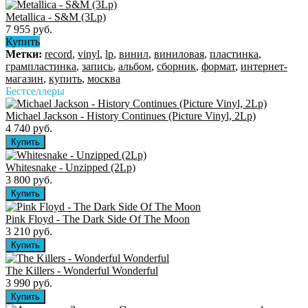
Metallica - S&M (3Lp)
7 955 руб.
Купить
Метки:
record
,
vinyl
,
lp
,
винил
,
виниловая
,
пластинка
,
грампластинка
,
запись
,
альбом
,
сборник
,
формат
,
интернет-
магазин
,
купить
,
москва
Бестселлеры
Michael Jackson - History Continues (Picture Vinyl, 2Lp)
4 740 руб.
Whitesnake - Unzipped (2Lp)
3 800 руб.
Pink Floyd - The Dark Side Of The Moon
3 210 руб.
The Killers ‎- Wonderful Wonderful
3 990 руб.