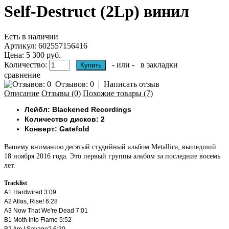
Self-Destruct (2Lp) винил
Есть в наличии
Артикул:
602557156416
Цена: 5 300 руб.
Количество:
- или -
в закладки
сравнение
Отзывов: 0
|
Написать отзыв
Описание
Отзывы (0)
Похожие товары (7)
Лейбл: Blackened Recordings
Количество дисков: 2
Конверт: Gatefold
Вашему вниманию десятый студийный альбом Metallica, вышедший
18 ноября 2016 года. Это первый группы альбом за последние восемь
лет.
Tracklist
A1
Hardwired
3:09
A2
Atlas, Rise!
6:28
A3
Now That We're Dead
7:01
B1
Moth Into Flame
5:52
B2
Am I Savage?
6:30