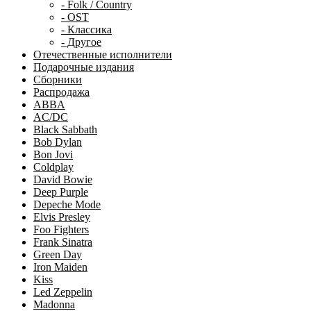
- Folk / Country
- OST
- Классика
- Другое
Отечественные исполнители
Подарочные издания
Сборники
Распродажа
ABBA
AC/DC
Black Sabbath
Bob Dylan
Bon Jovi
Coldplay
David Bowie
Deep Purple
Depeche Mode
Elvis Presley
Foo Fighters
Frank Sinatra
Green Day
Iron Maiden
Kiss
Led Zeppelin
Madonna