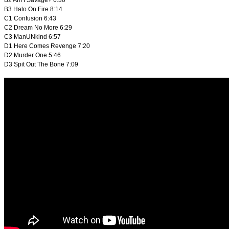
B3
Halo On Fire
8:14
C1
Confusion
6:43
C2
Dream No More
6:29
C3
ManUNkind
6:57
D1
Here Comes Revenge
7:20
D2
Murder One
5:46
D3
Spit Out The Bone
7:09